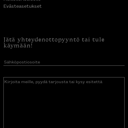
Evästeasetukset
Jätä yhteydenottopyyntö tai tule
käymään!
Sähköpostiosoite
(Pakollinen)
Kirjoita
meille,
pyydä
tarjousta
tai
kysy
esitettä