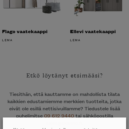
Flago vaatekaappi
Ellevi vaatekaappi
LEMA
LEMA
Etkö löytänyt etsimääsi?
Tiesithän, että kauttamme on mahdollista tilata
kaikkien edustamiemme merkkien tuotteita, jotka
eivät ole esillä nettisivuillamme? Tiedustele lisää
puhelimitse
09 612 9440
tai sähköpostilla
sales@skanno.fi
.