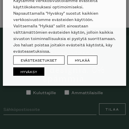
Käytämme verkkosivustollamme evästeitä
käyttökokemuksesi optimoimiseksi.
Napsauttamalla "Hyväksy" suostut kaikkien
verkkosivustomme evästeiden käyttöön.
Valitsemalla "Hylkää" sallit ainoastaan
välttämättömien evästeiden käytön, jolloin kaikkia
sivuston toiminnallisuuksia ei pystytä suorittamaan.
Jos haluat poistaa joitakin evästeitä käytöstä, käy
evästeasetuksissa.
TILAA SKANNO-UUTISKIRJE
EVÄSTEASETUKSET
HYLKÄÄ
100% designia. 0%
HYVÄKSY
spämmiä.
Kuluttajille
Ammattilaisille
TILAA