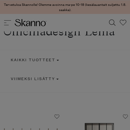
Tervetuloa Skannolle! Olemme avoinna ma-pe 10-18 (kesälauantait suljettu 1.8.
saakka).
Officinadesign Lema
Haku
Type 2 or more characters for results.
KAIKKI TUOTTEET
VIIMEKSI LISÄTTY