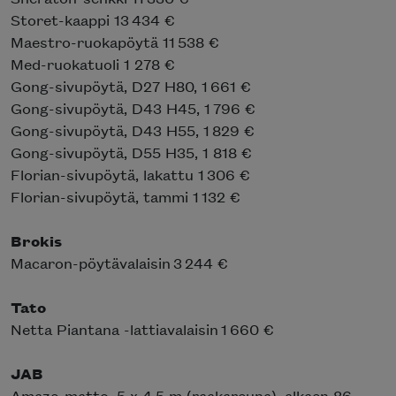
Storet-kaappi 13 434 €
Maestro-ruokapöytä 11 538 €
Med-ruokatuoli 1 278 €
Gong-sivupöytä, D27 H80, 1 661 €
Gong-sivupöytä, D43 H45, 1 796 €
Gong-sivupöytä, D43 H55, 1 829 €
Gong-sivupöytä, D55 H35, 1 818 €
Florian-sivupöytä, lakattu 1 306 €
Florian-sivupöytä, tammi 1 132 €
Brokis
Macaron-pöytävalaisin 3 244 €
Tato
Netta Piantana -lattiavalaisin 1 660 €
JAB
Amaze-matto, 5 x 4,5 m (raakareuna), alkaen 86