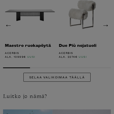
Maestro ruokapöytä
Due Più nojatuoli
ACERBIS
ACERBIS
ALK.
10999
€
UUSI
ALK.
2274
€
UUSI
SELAA VALIKOIMAA TÄÄLLÄ
Luitko jo nämä?