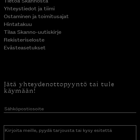
Tietoa Skannosta
Yhteystiedot ja tiimi
Ostaminen ja toimitusajat
Hintatakuu
Tilaa Skanno-uutiskirje
Rekisteriseloste
Evästeasetukset
Jätä yhteydenottopyyntö tai tule
käymään!
Sähköpostiosoite
(Pakollinen)
Kirjoita
meille,