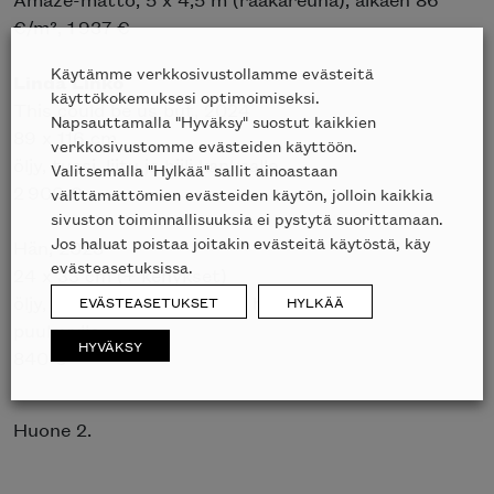
€/m², 1 937 €
Käytämme verkkosivustollamme evästeitä
Linda Linko
käyttökokemuksesi optimoimiseksi.
This could be us but, 2024
Napsauttamalla "Hyväksy" suostut kaikkien
89 x 116 cm
verkkosivustomme evästeiden käyttöön.
öljy, tussi, liitu ja hiili kankaalle
Valitsemalla "Hylkää" sallit ainoastaan
2 900 €
välttämättömien evästeiden käytön, jolloin kaikkia
sivuston toiminnallisuuksia ei pystytä suorittamaan.
Jos haluat poistaa joitakin evästeitä käytöstä, käy
Hän, 2023
evästeasetuksissa.
24 x 33 cm (+ kehykset)
öljy, akryyli, grafiittikynä ja hiili
EVÄSTEASETUKSET
HYLKÄÄ
puulevylle
HYVÄKSY
840 €
Huone 2.