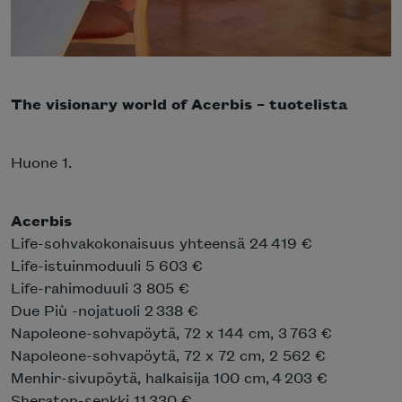
The visionary world of Acerbis – tuotelista
Huone 1.
Acerbis
Life-sohvakokonaisuus yhteensä 24 419 €
Life-istuinmoduuli 5 603 €
Life-rahimoduuli 3 805 €
Due Più -nojatuoli 2 338 €
Napoleone-sohvapöytä, 72 x 144 cm, 3 763 €
Napoleone-sohvapöytä, 72 x 72 cm, 2 562 €
Menhir-sivupöytä, halkaisija 100 cm, 4 203 €
Sheraton-senkki 11 330 €