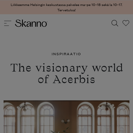
Liikkeemme Helsingin keskustassa palvelee ma–pe 10–18 sekä la 10–17.
Tervetuloa!
SKANNO
/
INSPIRAATIO
/
THE VISIONARY WORLD OF ACERBIS
Haku
INSPIRAATIO
Type 2 or more characters for results.
The visionary world
of Acerbis