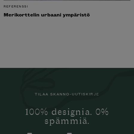
REFERENSSI
Merikorttelin urbaani ympäristö
TILAA SKANNO-UUTISKIRJE
100% designia. 0%
spämmiä.