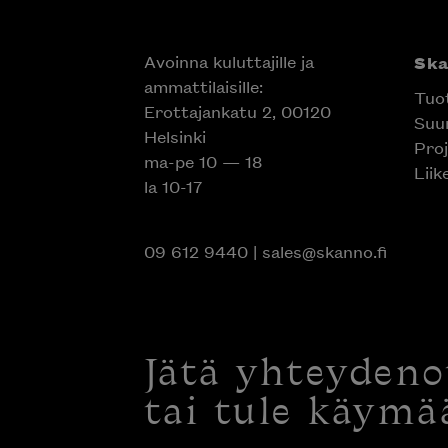
Avoinna kuluttajille ja
Sk
ammattilaisille:
Tuo
Erottajankatu 2, 00120
Suun
Helsinki
Proj
ma-pe 10 — 18
Liik
la 10-17
09 612 9440
|
sales@skanno.fi
Jätä yhteyden
tai tule käymä