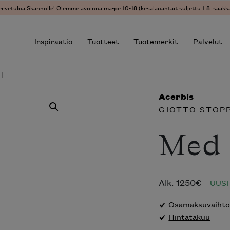
ervetuloa Skannolle! Olemme avoinna ma-pe 10-18 (kesälauantait suljettu 1.8. saakka
Inspiraatio
Tuotteet
Tuotemerkit
Palvelut
I
Acerbis
r results.
GIOTTO STOPP
Med 
Alk.
1250
€
UUSI
Osamaksuvaihtoe
Hintatakuu