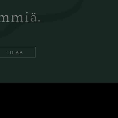
ämmiä.
TILAA