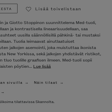
Lisää toivelistaan
EESTA
Poista toivelistasta
in ja Giotto Stoppinon suunnittelema Med-tuoli,
laan ja kontrastisella lineaarisuudellaan, saa
hteet uusilla säännöllisillä pähkinä- tai mustaksi
oillaan. Tuolia leimaavat ainutlaatuiset
uten jalkojen asemointi, joka muistuttaa ikonista
ta New Yorkissa, sekä jalkojen yhdistävät ristikot,
 tluo tuolille graafisen ilmeen. Med-tuoli sopii
laisten pöytien...
Lue lisää
an sivuilla
Näin tilaat
likoima tilattavissa Skannolta.