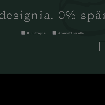
designia. 0% sp
Kuluttajille
Ammattilaisille