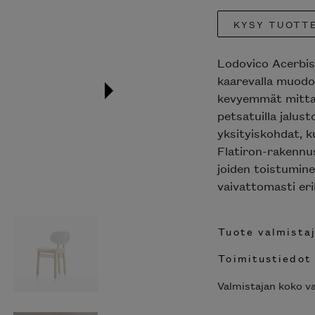
KYSY TUOTT
Lodovico Acerbis
kaarevalla muodol
kevyemmät mittasu
petsatuilla jalust
yksityiskohdat, k
Flatiron-rakennus
joiden toistuminen
vaivattomasti eri
Tuote valmistaj
Toimitustiedot
Valmistajan koko va