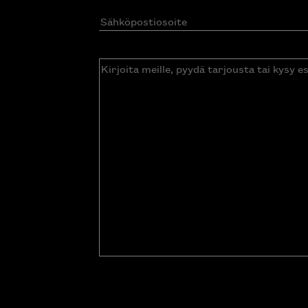
Sähköpostiosoite
(Pakollinen)
Kirjoita
meille,
pyydä
tarjousta
tai
kysy
esitettä