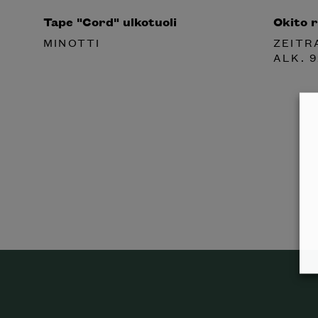
Tape "Cord" ulkotuoli
Okito 
MINOTTI
ZEITR
ALK.
9