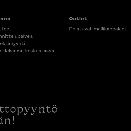
anno
Outlet
tteet
Poistuvat mallikappaleet
nittelupalvelu
ektimyynti
e Helsingin keskustassa
ottopyyntö
än!