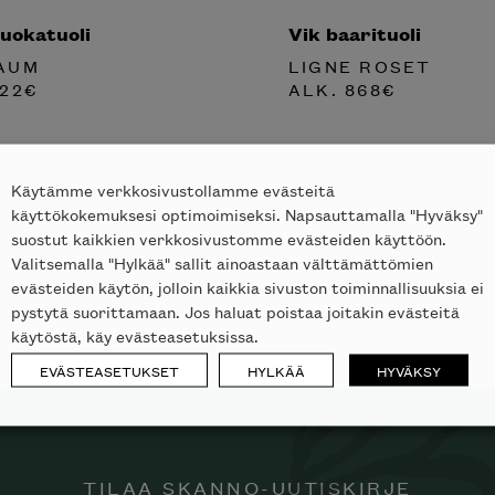
ruokatuoli
Vik baarituoli
AUM
LIGNE ROSET
22
€
ALK.
868
€
Käytämme verkkosivustollamme evästeitä
käyttökokemuksesi optimoimiseksi. Napsauttamalla "Hyväksy"
suostut kaikkien verkkosivustomme evästeiden käyttöön.
Valitsemalla "Hylkää" sallit ainoastaan välttämättömien
evästeiden käytön, jolloin kaikkia sivuston toiminnallisuuksia ei
pystytä suorittamaan. Jos haluat poistaa joitakin evästeitä
käytöstä, käy evästeasetuksissa.
EVÄSTEASETUKSET
HYLKÄÄ
HYVÄKSY
TILAA SKANNO-UUTISKIRJE