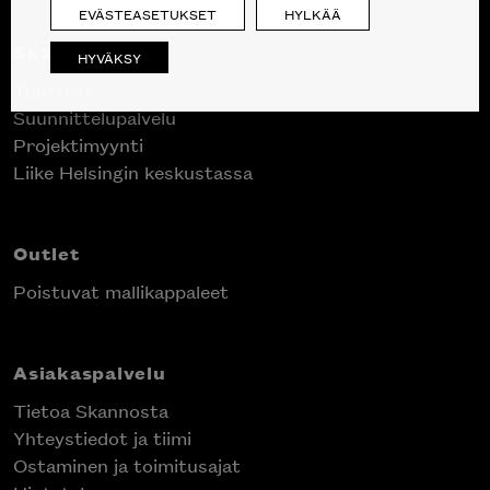
EVÄSTEASETUKSET
HYLKÄÄ
Skanno
HYVÄKSY
Tuotteet
Suunnittelupalvelu
Projektimyynti
Liike Helsingin keskustassa
Outlet
Poistuvat mallikappaleet
Asiakaspalvelu
Tietoa Skannosta
Yhteystiedot ja tiimi
Ostaminen ja toimitusajat