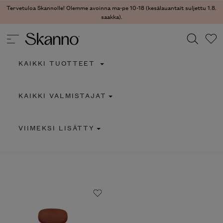
Tervetuloa Skannolle! Olemme avoinna ma-pe 10-18 (kesälauantait suljettu 1.8.
saakka).
KAIKKI TUOTTEET
Haku
KAIKKI VALMISTAJAT
Type 2 or more characters for results.
VIIMEKSI LISÄTTY