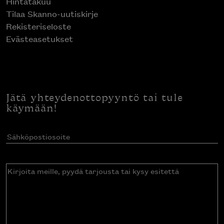
Hintatakuu
Tilaa Skanno-uutiskirje
Rekisteriseloste
Evästeasetukset
Jätä yhteydenottopyyntö tai tule
käymään!
Sähköpostiosoite
(Pakollinen)
Kirjoita
meille,
pyydä
tarjousta
tai