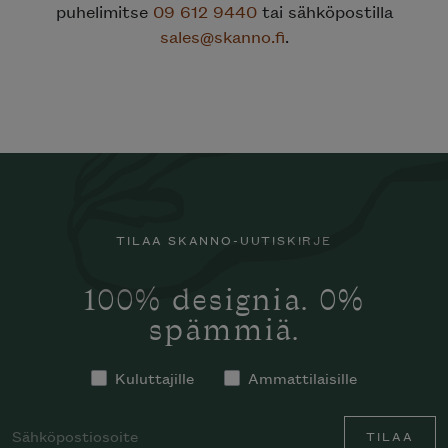
puhelimitse
09 612 9440
tai sähköpostilla
sales@skanno.fi
.
TILAA SKANNO-UUTISKIRJE
100% designia. 0%
spämmiä.
Kuluttajille
Ammattilaisille
TILAA