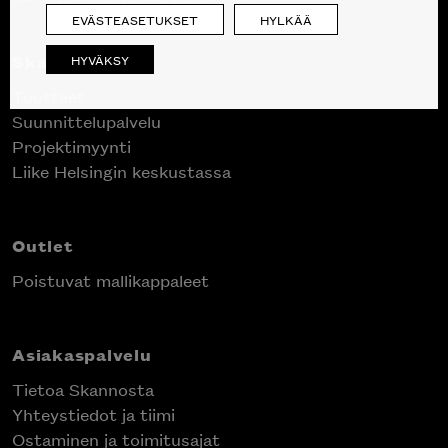
EVÄSTEASETUKSET
HYLKÄÄ
Skanno
HYVÄKSY
Tuotteet
Suunnittelupalvelu
Projektimyynti
Liike Helsingin keskustassa
Outlet
Poistuvat mallikappaleet
Asiakaspalvelu
Tietoa Skannosta
Yhteystiedot ja tiimi
Ostaminen ja toimitusajat