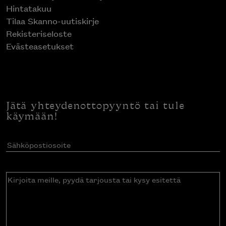
Hintatakuu
Tilaa Skanno-uutiskirje
Rekisteriseloste
Evästeasetukset
Jätä yhteydenottopyyntö tai tule
käymään!
Sähköpostiosoite
(Pakollinen)
Kirjoita
meille,
pyydä
tarjousta
tai