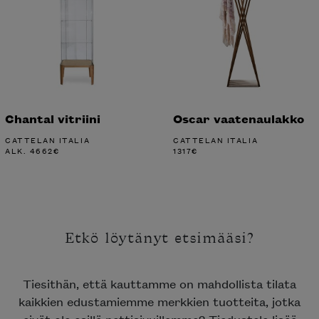
Chantal vitriini
Oscar vaatenaulakko
CATTELAN ITALIA
CATTELAN ITALIA
ALK.
4662
€
1317
€
Etkö löytänyt etsimääsi?
Tiesithän, että kauttamme on mahdollista tilata
kaikkien edustamiemme merkkien tuotteita, jotka
eivät ole esillä nettisivuillamme? Tiedustele lisää