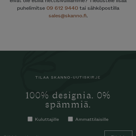
puhelimitse
09 612 9440
tai sähköpostilla
sales@skanno.fi
.
TILAA SKANNO-UUTISKIRJE
100% designia. 0%
spämmiä.
Kuluttajille
Ammattilaisille