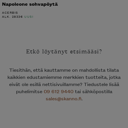
Napoleone sohvapöytä
ACERBIS
ALK.
2833
€
UUSI
Etkö löytänyt etsimääsi?
Tiesithän, että kauttamme on mahdollista tilata
kaikkien edustamiemme merkkien tuotteita, jotka
eivät ole esillä nettisivuillamme? Tiedustele lisää
puhelimitse
09 612 9440
tai sähköpostilla
sales@skanno.fi
.