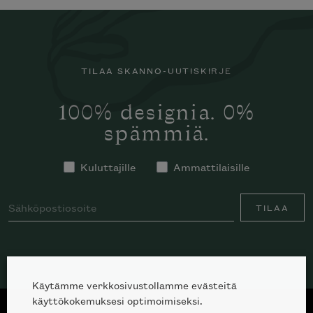
TILAA SKANNO-UUTISKIRJE
100% designia. 0%
spämmiä.
Kuluttajille
Ammattilaisille
TILAA
Käytämme verkkosivustollamme evästeitä
käyttökokemuksesi optimoimiseksi.