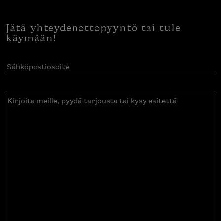
Jätä yhteydenottopyyntö tai tule
käymään!
Sähköpostiosoite
(Pakollinen)
Kirjoita
meille,
pyydä
tarjousta
tai
kysy
esitettä