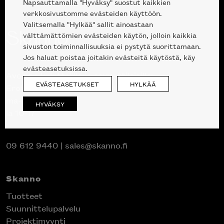
Napsauttamalla "Hyväksy" suostut kaikkien
verkkosivustomme evästeiden käyttöön.
Valitsemalla "Hylkää" sallit ainoastaan
välttämättömien evästeiden käytön, jolloin kaikkia
sivuston toiminnallisuuksia ei pystytä suorittamaan.
Jos haluat poistaa joitakin evästeitä käytöstä, käy
evästeasetuksissa.
Avoinna kuluttajille ja ammattilaisille:
EVÄSTEASETUKSET
HYLKÄÄ
Erottajankatu 2, 00120 Helsinki
ma-pe 10 — 18
HYVÄKSY
la 10-17
09 612 9440
|
sales@skanno.fi
Skanno
Tuotteet
Suunnittelupalvelu
Projektimyynti