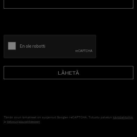
CAPTCHA
Tämän sivun lomakkeet on suojannut Googlen reCAPTCHA. Tutustu palvelun
käyttöehtoihin
ja
tietosuojalausekkeeseen