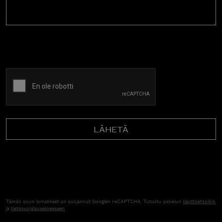
CAPTCHA
Tämän sivun lomakkeet on suojannut Googlen reCAPTCHA. Tutustu palvelun
käyttöehtoihin
ja
tietosuojalausekkeeseen