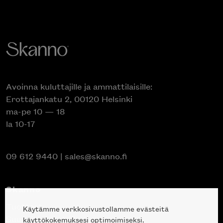
Avoinna kuluttajille ja ammattilaisille:
Erottajankatu 2, 00120 Helsinki
ma-pe 10 — 18
la 10-17
09 612 9440
|
sales@skanno.fi
Skanno
Tuotteet
Käytämme verkkosivustollamme evästeitä
Suunnittelupalvelu
käyttökokemuksesi optimoimiseksi.