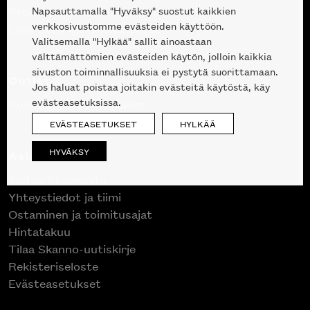
Napsauttamalla "Hyväksy" suostut kaikkien
Projektimyynti
verkkosivustomme evästeiden käyttöön.
Liike Helsingin keskustassa
Valitsemalla "Hylkää" sallit ainoastaan
välttämättömien evästeiden käytön, jolloin kaikkia
sivuston toiminnallisuuksia ei pystytä suorittamaan.
Outlet
Jos haluat poistaa joitakin evästeitä käytöstä, käy
evästeasetuksissa.
Poistuvat mallikappaleet
EVÄSTEASETUKSET
HYLKÄÄ
HYVÄKSY
Asiakaspalvelu
Tietoa Skannosta
Yhteystiedot ja tiimi
Ostaminen ja toimitusajat
Hintatakuu
Tilaa Skanno-uutiskirje
Rekisteriseloste
Evästeasetukset