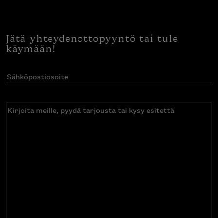
Jätä yhteydenottopyyntö tai tule
käymään!
Sähköpostiosoite
(Pakollinen)
Kirjoita
meille,
pyydä
tarjousta
tai
kysy
esitettä