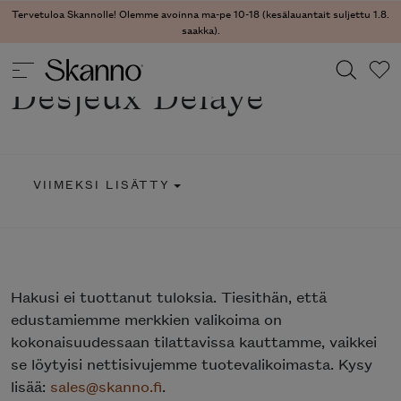
Tervetuloa Skannolle! Olemme avoinna ma-pe 10-18 (kesälauantait suljettu 1.8.
saakka).
Desjeux Delaye
Haku
Type 2 or more characters for results.
VIIMEKSI LISÄTTY
Hakusi
ei tuottanut tuloksia. Tiesithän, että
edustamiemme merkkien valikoima on
kokonaisuudessaan tilattavissa kauttamme, vaikkei
se löytyisi nettisivujemme tuotevalikoimasta. Kysy
lisää:
sales@skanno.fi
.