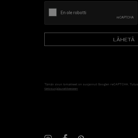
CAPTCHA
Tämän sivun lomakkeet on suojannut Googlen reCAPTCHA. Tutus
tietosuojalausekkeeseen