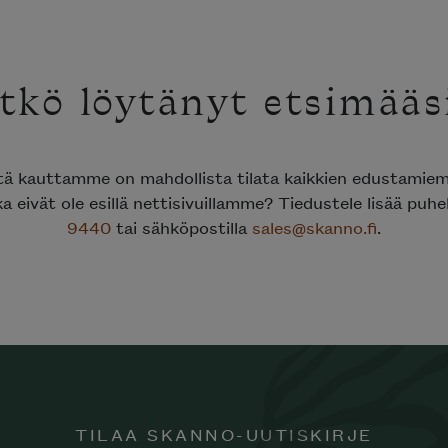
tkö löytänyt etsimääs
ttä kauttamme on mahdollista tilata kaikkien edustami
ka eivät ole esillä nettisivuillamme? Tiedustele lisää puh
9440
tai sähköpostilla
sales@skanno.fi
.
TILAA SKANNO-UUTISKIRJE