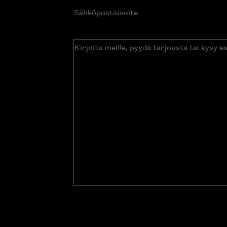
Sähköpostiosoite
(Pakollinen)
Kirjoita
meille,
pyydä
tarjousta
tai
kysy
esitettä