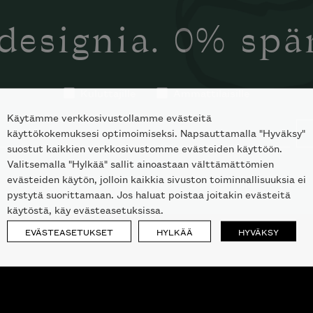
designia. 0% sp
Kuluttajille
Ammattilaisille
Käytämme verkkosivustollamme evästeitä
käyttökokemuksesi optimoimiseksi. Napsauttamalla "Hyväksy"
suostut kaikkien verkkosivustomme evästeiden käyttöön.
Valitsemalla "Hylkää" sallit ainoastaan välttämättömien
evästeiden käytön, jolloin kaikkia sivuston toiminnallisuuksia ei
pystytä suorittamaan. Jos haluat poistaa joitakin evästeitä
käytöstä, käy evästeasetuksissa.
EVÄSTEASETUKSET
HYLKÄÄ
HYVÄKSY