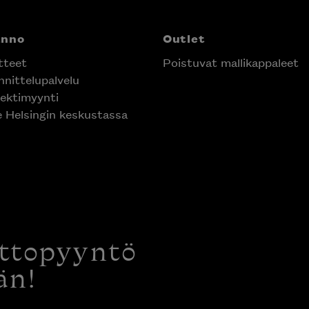
anno
Outlet
tteet
Poistuvat mallikappaleet
nittelupalvelu
ektimyynti
e Helsingin keskustassa
ottopyyntö
än!