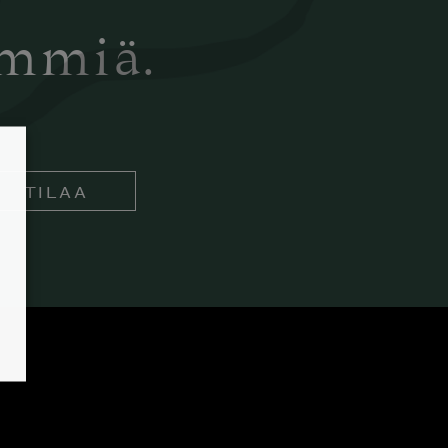
ämmiä.
TILAA