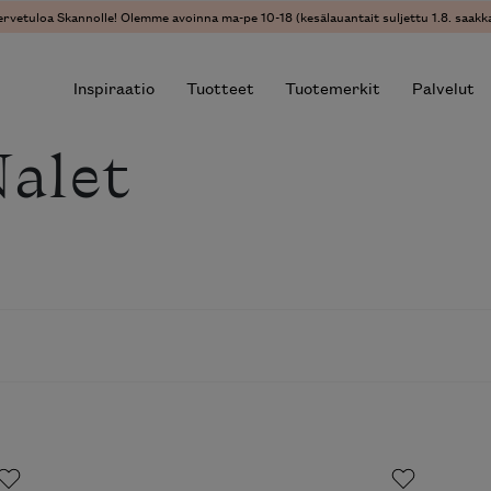
ervetuloa Skannolle! Olemme avoinna ma-pe 10-18 (kesälauantait suljettu 1.8. saakka
Inspiraatio
Tuotteet
Tuotemerkit
Palvelut
alet
r results.