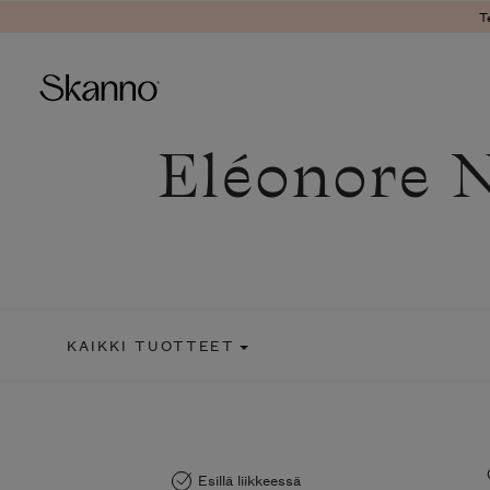
T
Eléonore N
Haku
Type 2 or more characters fo
KAIKKI TUOTTEET
Esillä liikkeessä