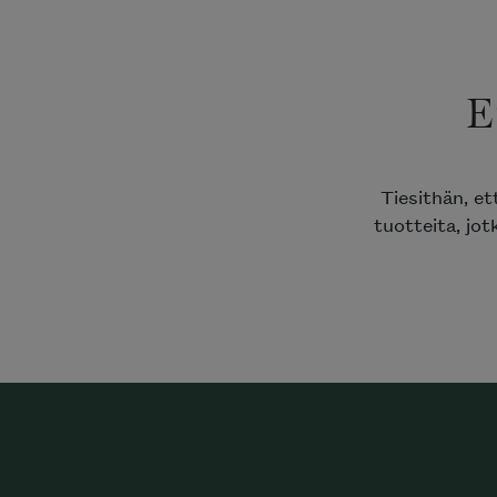
E
Tiesithän, e
tuotteita, jot