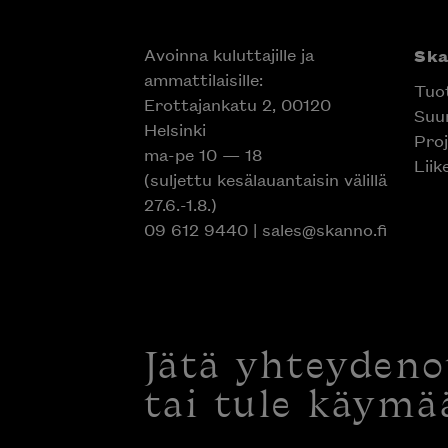
Avoinna kuluttajille ja
Sk
ammattilaisille:
Tuo
Erottajankatu 2, 00120
Suun
Helsinki
Proj
ma-pe 10 — 18
Liik
(suljettu kesälauantaisin välillä
27.6.-1.8.)
09 612 9440
|
sales@skanno.fi
Jätä yhteyden
tai tule käymä