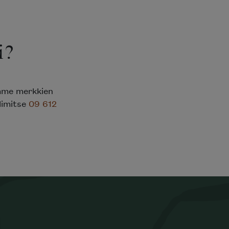
i?
emme merkkien
elimitse
09 612