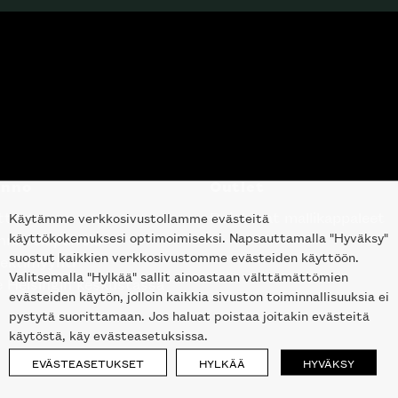
anno
Outlet
tteet
Poistuvat mallikappaleet
Käytämme verkkosivustollamme evästeitä
käyttökokemuksesi optimoimiseksi. Napsauttamalla "Hyväksy"
nittelupalvelu
suostut kaikkien verkkosivustomme evästeiden käyttöön.
ektimyynti
Valitsemalla "Hylkää" sallit ainoastaan välttämättömien
e Helsingin keskustassa
evästeiden käytön, jolloin kaikkia sivuston toiminnallisuuksia ei
pystytä suorittamaan. Jos haluat poistaa joitakin evästeitä
käytöstä, käy evästeasetuksissa.
EVÄSTEASETUKSET
HYLKÄÄ
HYVÄKSY