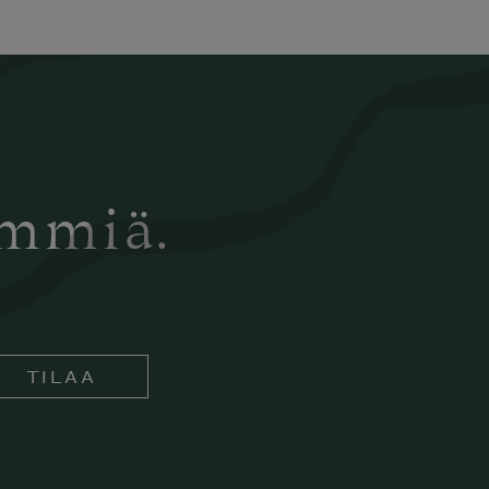
ämmiä.
TILAA