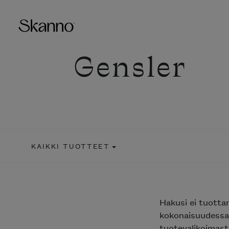
Gensler
Haku
Type 2 or more characters fo
KAIKKI TUOTTEET
Hakusi
ei tuotta
kokonaisuudessaa
tuotevalikoimasta