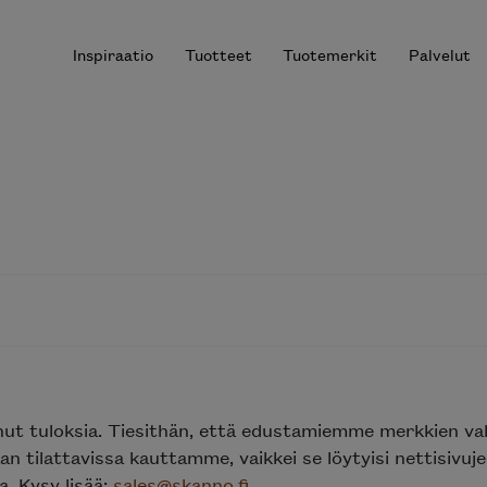
Inspiraatio
Tuotteet
Tuotemerkit
Palvelut
r results.
nut tuloksia. Tiesithän, että edustamiemme merkkien va
n tilattavissa kauttamme, vaikkei se löytyisi nettisivu
. Kysy lisää:
sales@skanno.fi
.