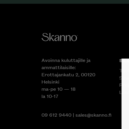
Avoinna kuluttajille ja
Sk
ammattilaisille:
Tuo
Erottajankatu 2, 00120
Suun
Helsinki
Proj
ma-pe 10 — 18
Liik
la 10-17
09 612 9440
|
sales@skanno.fi