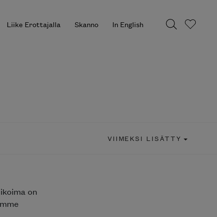
Liike Erottajalla
Skanno
In English
VIIMEKSI LISÄTTY
likoima on
jemme