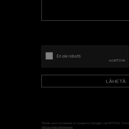
CAPTCHA
Tämän sivun lomakkeet on suojannut Googlen reCAPTCHA. Tutus
tietosuojalausekkeeseen