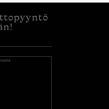
ottopyyntö
än!