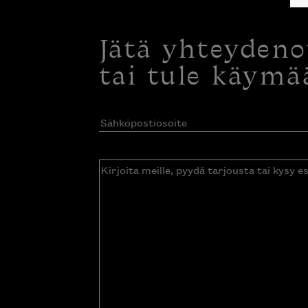
Jätä yhteyden
tai tule käymä
Sähköpostiosoite
(Pakollinen)
Kirjoita
meille,
pyydä
tarjousta
tai
kysy
esitettä