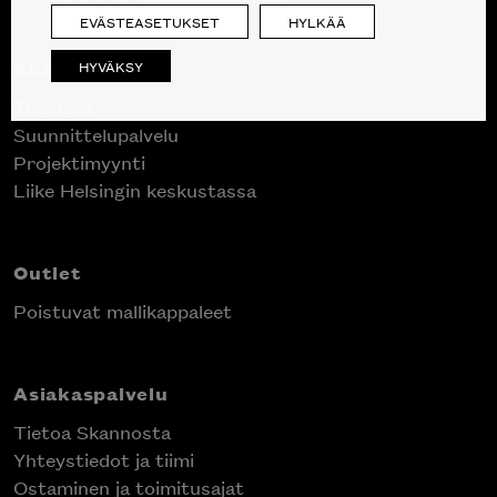
EVÄSTEASETUKSET
HYLKÄÄ
Skanno
HYVÄKSY
Tuotteet
Suunnittelupalvelu
Projektimyynti
Liike Helsingin keskustassa
Outlet
Poistuvat mallikappaleet
Asiakaspalvelu
Tietoa Skannosta
Yhteystiedot ja tiimi
Ostaminen ja toimitusajat