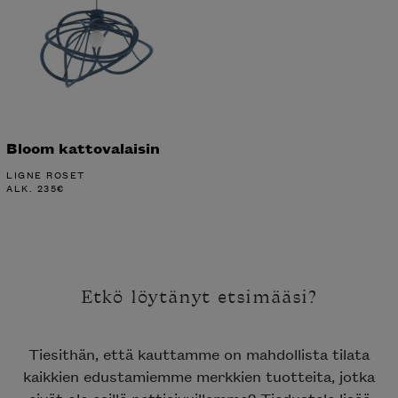
Bloom kattovalaisin
LIGNE ROSET
ALK.
235
€
Etkö löytänyt etsimääsi?
Tiesithän, että kauttamme on mahdollista tilata
kaikkien edustamiemme merkkien tuotteita, jotka
eivät ole esillä nettisivuillamme? Tiedustele lisää