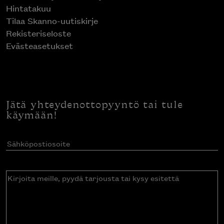
Hintatakuu
Tilaa Skanno-uutiskirje
Rekisteriseloste
Evästeasetukset
Jätä yhteydenottopyyntö tai tule
käymään!
Sähköpostiosoite
(Pakollinen)
Kirjoita
meille,
pyydä
tarjousta
tai