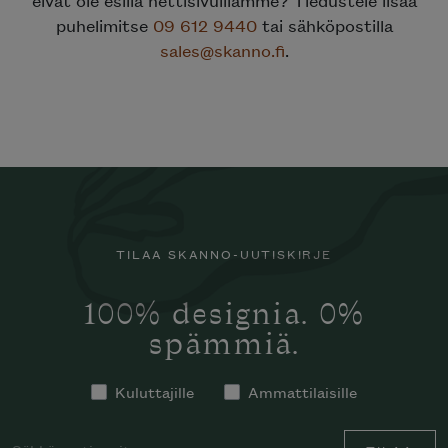
puhelimitse
09 612 9440
tai sähköpostilla
sales@skanno.fi
.
TILAA SKANNO-UUTISKIRJE
100% designia. 0%
spämmiä.
Kuluttajille
Ammattilaisille