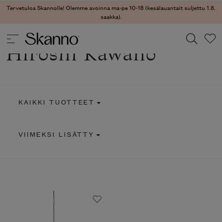
Tervetuloa Skannolle! Olemme avoinna ma-pe 10-18 (kesälauantait suljettu 1.8.
saakka).
Hiroshi Kawano
Haku
Type 2 or more characters for results.
KAIKKI TUOTTEET
VIIMEKSI LISÄTTY