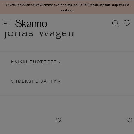
Tervetuloa Skannolle! Olemme avoinna ma-pe 10-18 (kesälauantait suljettu 1.8.
saakka).
Jonas Wagell
Haku
Type 2 or more characters for results.
KAIKKI TUOTTEET
VIIMEKSI LISÄTTY