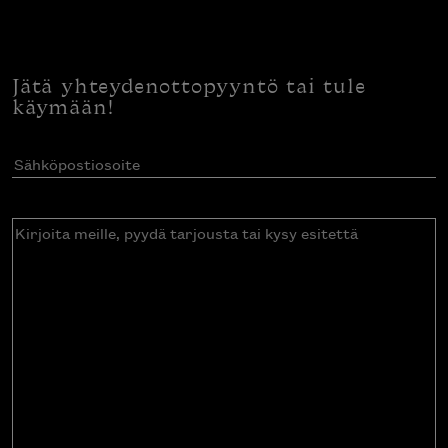
Jätä yhteydenottopyyntö tai tule
käymään!
Sähköpostiosoite
(Pakollinen)
Kirjoita
meille,
pyydä
tarjousta
tai
kysy
esitettä