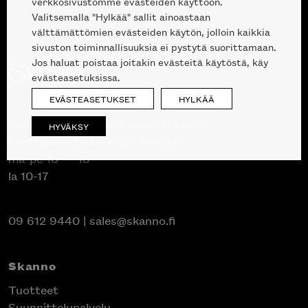
verkkosivustomme evästeiden käyttöön.
Valitsemalla "Hylkää" sallit ainoastaan
välttämättömien evästeiden käytön, jolloin kaikkia
sivuston toiminnallisuuksia ei pystytä suorittamaan.
Jos haluat poistaa joitakin evästeitä käytöstä, käy
evästeasetuksissa.
EVÄSTEASETUKSET
HYLKÄÄ
Avoinna kuluttajille ja ammattilaisille:
HYVÄKSY
Erottajankatu 2, 00120 Helsinki
ma-pe 10 — 18
la 10-17
09 612 9440
|
sales@skanno.fi
Skanno
Tuotteet
Suunnittelupalvelu