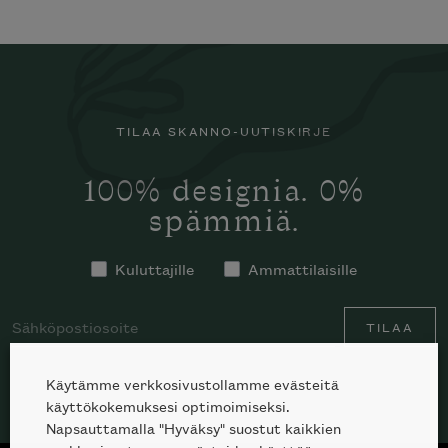
TILAA SKANNO-UUTISKIRJE
100% designia. 0%
spämmiä.
Kuluttajille
Ammattilaisille
TILAA
Käytämme verkkosivustollamme evästeitä
käyttökokemuksesi optimoimiseksi.
Napsauttamalla "Hyväksy" suostut kaikkien