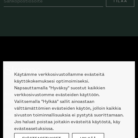
TILAA
Käytämme verkkosivustollamme evästeitä
käyttökokemuksesi optimoimiseksi.
Napsauttamalla "Hyväksy" suostut kaikkien
Avoinna kuluttajille ja ammattilaisille:
verkkosivustomme evästeiden käyttöön.
Valitsemalla "Hylkää" sallit ainoastaan
Erottajankatu 2, 00120 Helsinki
välttämättömien evästeiden käytön, jolloin kaikkia
ma-pe 10 — 18
sivuston toiminnallisuuksia ei pystytä suorittamaan.
(suljettu kesälauantaisin välillä 27.6.-1.8.)
Jos haluat poistaa joitakin evästeitä käytöstä, käy
09 612 9440
|
sales@skanno.fi
evästeasetuksissa.
EVÄSTEASETUKSET
HYLKÄÄ