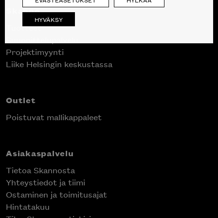
Skanno
HYVÄKSY
Tuotteet
Suunnittelupalvelu
Projektimyynti
Liike Helsingin keskustassa
Outlet
Poistuvat mallikappaleet
Asiakaspalvelu
Tietoa Skannosta
Yhteystiedot ja tiimi
Ostaminen ja toimitusajat
Hintatakuu