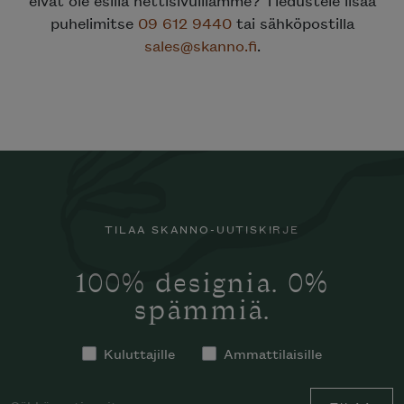
puhelimitse
09 612 9440
tai sähköpostilla
sales@skanno.fi
.
TILAA SKANNO-UUTISKIRJE
100% designia. 0%
spämmiä.
Kuluttajille
Ammattilaisille