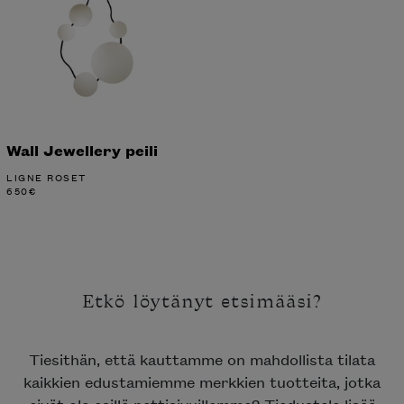
Wall Jewellery peili
LIGNE ROSET
650
€
Etkö löytänyt etsimääsi?
Tiesithän, että kauttamme on mahdollista tilata
kaikkien edustamiemme merkkien tuotteita, jotka
eivät ole esillä nettisivuillamme? Tiedustele lisää