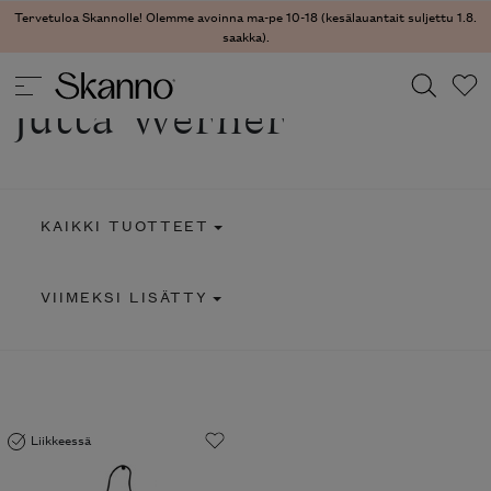
Tervetuloa Skannolle! Olemme avoinna ma-pe 10-18 (kesälauantait suljettu 1.8.
saakka).
Jutta Werner
Haku
Type 2 or more characters for results.
KAIKKI TUOTTEET
VIIMEKSI LISÄTTY
Liikkeessä