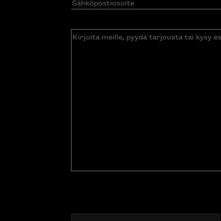
Sähköpostiosoite
(Pakollinen)
Kirjoita
meille,
pyydä
tarjousta
tai
kysy
esitettä
CAPTCHA