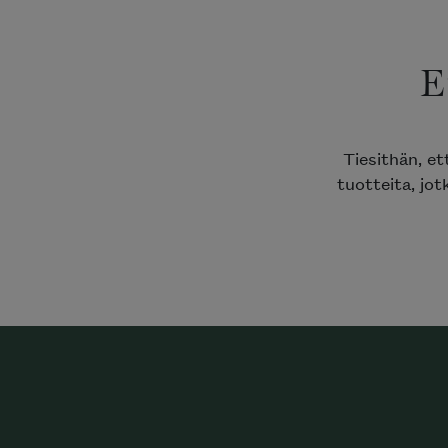
E
Tiesithän, e
tuotteita, jot