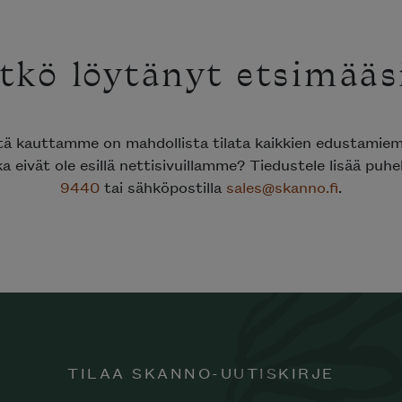
tkö löytänyt etsimääs
ttä kauttamme on mahdollista tilata kaikkien edustami
ka eivät ole esillä nettisivuillamme? Tiedustele lisää puh
9440
tai sähköpostilla
sales@skanno.fi
.
TILAA SKANNO-UUTISKIRJE