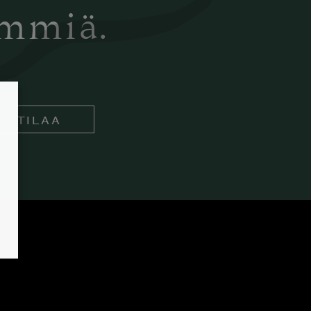
ämmiä.
TILAA