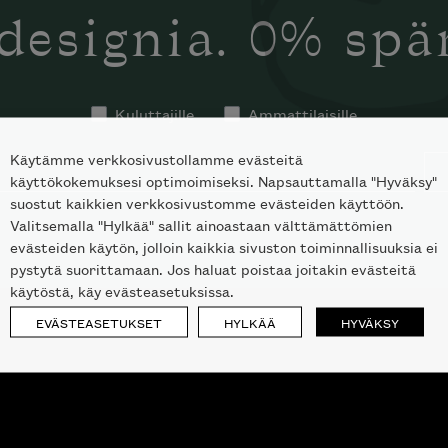
designia. 0% sp
Kuluttajille
Ammattilaisille
Käytämme verkkosivustollamme evästeitä
käyttökokemuksesi optimoimiseksi. Napsauttamalla "Hyväksy"
suostut kaikkien verkkosivustomme evästeiden käyttöön.
Valitsemalla "Hylkää" sallit ainoastaan välttämättömien
evästeiden käytön, jolloin kaikkia sivuston toiminnallisuuksia ei
pystytä suorittamaan. Jos haluat poistaa joitakin evästeitä
käytöstä, käy evästeasetuksissa.
EVÄSTEASETUKSET
HYLKÄÄ
HYVÄKSY