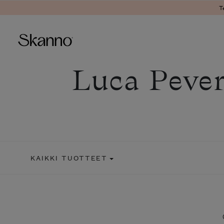
T
Luca Peve
Haku
Type 2 or more characters fo
KAIKKI TUOTTEET