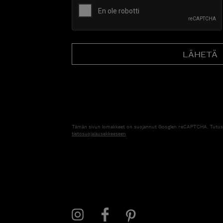
Tämän sivun lomakkeet on suojannut Googlen reCAPTCHA. Tutus
tietosuojalausekkeeseen