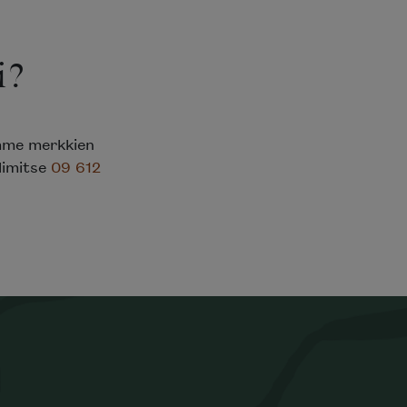
i?
emme merkkien
elimitse
09 612