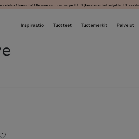
ervetuloa Skannolle! Olemme avoinna ma-pe 10-18 (kesälauantait suljettu 1.8. saakka
Inspiraatio
Tuotteet
Tuotemerkit
Palvelut
re
r results.