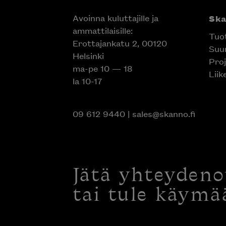
Avoinna kuluttajille ja
Sk
ammattilaisille:
Tuo
Erottajankatu 2, 00120
Suun
Helsinki
Proj
ma-pe 10 — 18
Liik
la 10-17
09 612 9440
|
sales@skanno.fi
Jätä yhteyden
tai tule käymä