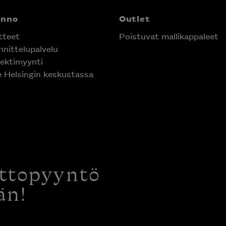
anno
Outlet
tteet
Poistuvat mallikappaleet
nittelupalvelu
ektimyynti
e Helsingin keskustassa
ottopyyntö
än!