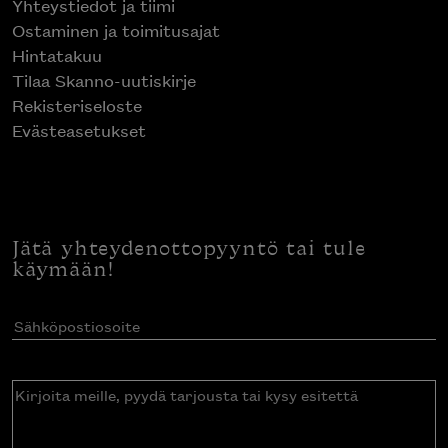
Yhteystiedot ja tiimi
Ostaminen ja toimitusajat
Hintatakuu
Tilaa Skanno-uutiskirje
Rekisteriseloste
Evästeasetukset
Jätä yhteydenottopyyntö tai tule
käymään!
Sähköpostiosoite
(Pakollinen)
Kirjoita
meille,
pyydä