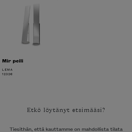
Mir peili
LEMA
1232
€
Etkö löytänyt etsimääsi?
Tiesithän, että kauttamme on mahdollista tilata