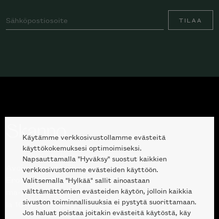
TILAA
Käytämme verkkosivustollamme evästeitä
käyttökokemuksesi optimoimiseksi.
Napsauttamalla "Hyväksy" suostut kaikkien
Avoinna kuluttajille ja ammattilaisille:
verkkosivustomme evästeiden käyttöön.
Erottajankatu 2, 00120 Helsinki
Valitsemalla "Hylkää" sallit ainoastaan
välttämättömien evästeiden käytön, jolloin kaikkia
ma-pe 10 — 18
sivuston toiminnallisuuksia ei pystytä suorittamaan.
la 10-17
Jos haluat poistaa joitakin evästeitä käytöstä, käy