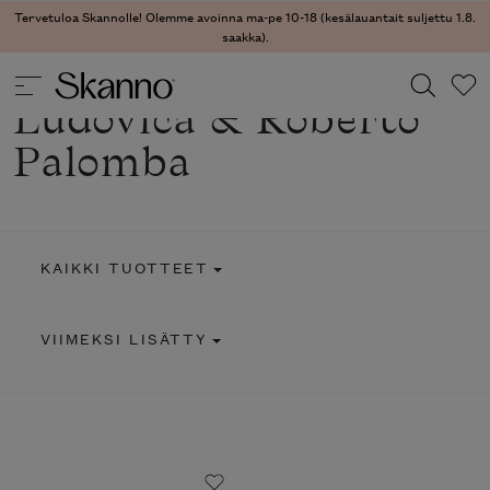
Tervetuloa Skannolle! Olemme avoinna ma-pe 10-18 (kesälauantait suljettu 1.8.
saakka).
Ludovica & Roberto
Palomba
Haku
Type 2 or more characters for results.
KAIKKI TUOTTEET
VIIMEKSI LISÄTTY