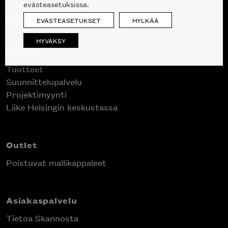
evästeasetuksissa.
09 612 9440
|
sales@skanno.fi
EVÄSTEASETUKSET
HYLKÄÄ
HYVÄKSY
Skanno
Tuotteet
Suunnittelupalvelu
Projektimyynti
Liike Helsingin keskustassa
Outlet
Poistuvat mallikappaleet
Asiakaspalvelu
Tietoa Skannosta