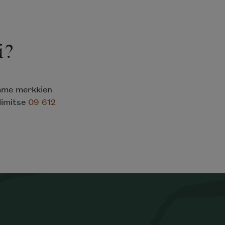
i?
emme merkkien
elimitse
09 612