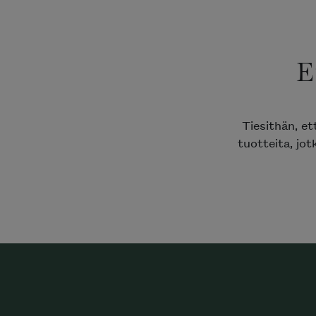
E
Tiesithän, e
tuotteita, jot