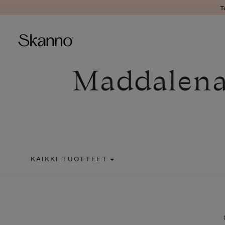
T
Maddalena
Haku
Type 2 or more characters fo
KAIKKI TUOTTEET