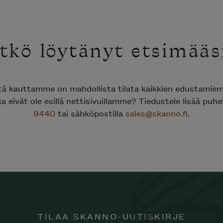
tkö löytänyt etsimääs
ttä kauttamme on mahdollista tilata kaikkien edustami
ka eivät ole esillä nettisivuillamme? Tiedustele lisää puh
9440
tai sähköpostilla
sales@skanno.fi
.
TILAA SKANNO-UUTISKIRJE