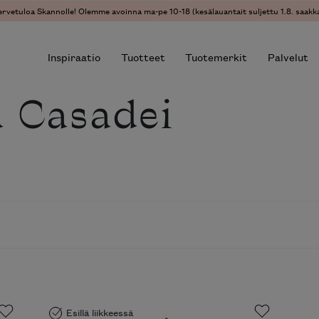
ervetuloa Skannolle! Olemme avoinna ma-pe 10-18 (kesälauantait suljettu 1.8. saakka
Inspiraatio
Tuotteet
Tuotemerkit
Palvelut
 Casadei
r results.
Esillä liikkeessä