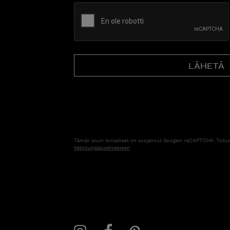
CAPTCHA
Tämän sivun lomakkeet on suojannut Googlen reCAPTCHA. Tutus
tietosuojalausekkeeseen