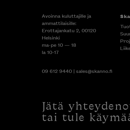
Avoinna kuluttajille ja
Sk
ammattilaisille:
Tuo
Erottajankatu 2, 00120
Suun
Helsinki
Proj
ma-pe 10 — 18
Liik
la 10-17
09 612 9440
|
sales@skanno.fi
Jätä yhteyden
tai tule käymä