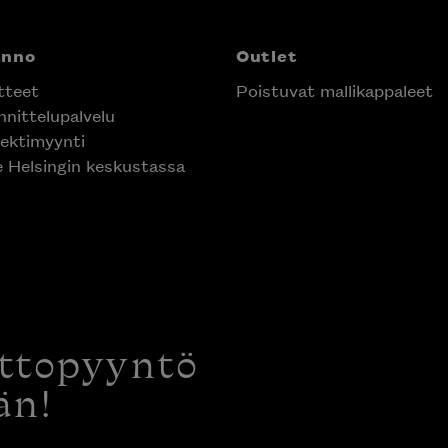
anno
Outlet
tteet
Poistuvat mallikappaleet
nittelupalvelu
ektimyynti
e Helsingin keskustassa
ottopyyntö
än!