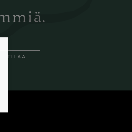
ämmiä.
TILAA