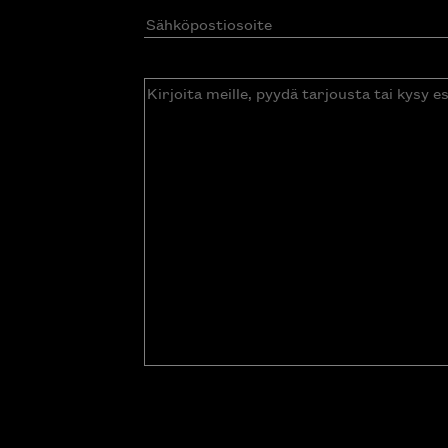
Sähköpostiosoite
(Pakollinen)
Kirjoita
meille,
pyydä
tarjousta
tai
kysy
esitettä