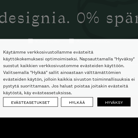
designia. 0% sp
Kuluttajille
Ammattilaisille
Käytämme verkkosivustollamme evästeitä
käyttökokemuksesi optimoimiseksi. Napsauttamalla "Hyväksy"
suostut kaikkien verkkosivustomme evästeiden käyttöön.
Valitsemalla "Hylkää" sallit ainoastaan välttämättömien
evästeiden käytön, jolloin kaikkia sivuston toiminnallisuuksia ei
pystytä suorittamaan. Jos haluat poistaa joitakin evästeitä
käytöstä, käy evästeasetuksissa.
EVÄSTEASETUKSET
HYLKÄÄ
HYVÄKSY