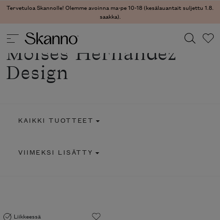
Tervetuloa Skannolle! Olemme avoinna ma-pe 10-18 (kesälauantait suljettu 1.8.
saakka).
Moisés Hernández
Design
Haku
Type 2 or more characters for results.
KAIKKI TUOTTEET
VIIMEKSI LISÄTTY
Liikkeessä