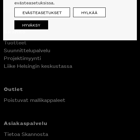
evästeasetuksissa.
09 612 9440
|
sales@skanno.fi
EVÄSTEASETUKSET
HYLKÄÄ
HYVÄKSY
Skanno
Tuotteet
Suunnittelupalvelu
Projektimyynti
Liike Helsingin keskustassa
Outlet
Poistuvat mallikappaleet
Asiakaspalvelu
Tietoa Skannosta