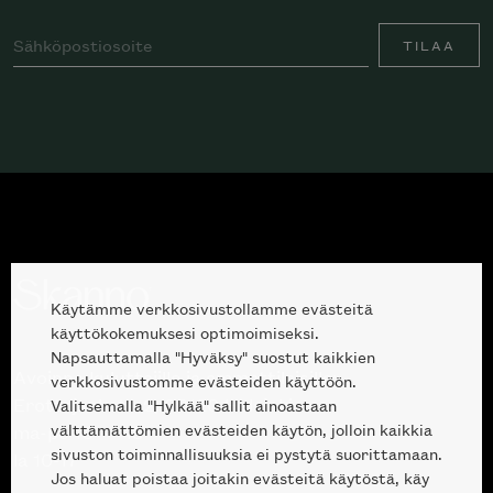
TILAA
Käytämme verkkosivustollamme evästeitä
käyttökokemuksesi optimoimiseksi.
Napsauttamalla "Hyväksy" suostut kaikkien
Avoinna kuluttajille ja ammattilaisille:
verkkosivustomme evästeiden käyttöön.
Erottajankatu 2, 00120 Helsinki
Valitsemalla "Hylkää" sallit ainoastaan
välttämättömien evästeiden käytön, jolloin kaikkia
ma-pe 10 — 18
sivuston toiminnallisuuksia ei pystytä suorittamaan.
la 10-17
Jos haluat poistaa joitakin evästeitä käytöstä, käy