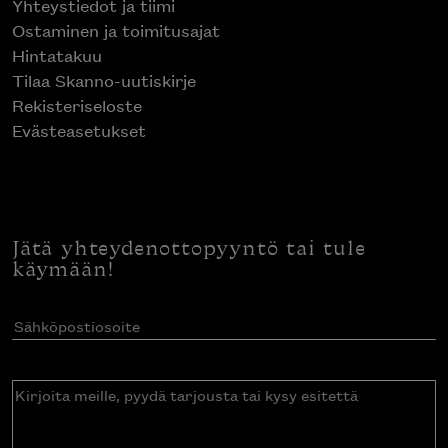
Yhteystiedot ja tiimi
Ostaminen ja toimitusajat
Hintatakuu
Tilaa Skanno-uutiskirje
Rekisteriseloste
Evästeasetukset
Jätä yhteydenottopyyntö tai tule
käymään!
Sähköpostiosoite
(Pakollinen)
Kirjoita
meille,
pyydä