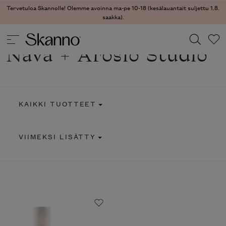
Tervetuloa Skannolle! Olemme avoinna ma-pe 10-18 (kesälauantait suljettu 1.8.
saakka).
Nava + Arosio Studio
Haku
Type 2 or more characters for results.
KAIKKI TUOTTEET
VIIMEKSI LISÄTTY