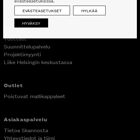
evästeasetuksissa.
09 612 9440
|
sales@skanno.fi
EVÄSTEASETUKSET
HYLKÄÄ
HYVÄKSY
Skanno
Tuotteet
Suunnittelupalvelu
Projektimyynti
Liike Helsingin keskustassa
Outlet
Poistuvat mallikappaleet
Asiakaspalvelu
Tietoa Skannosta
Yhteystiedot ja tiimi