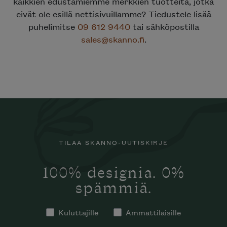
kaikkien edustamiemme merkkien tuotteita, jotka
eivät ole esillä nettisivuillamme? Tiedustele lisää
puhelimitse
09 612 9440
tai sähköpostilla
sales@skanno.fi
.
TILAA SKANNO-UUTISKIRJE
100% designia. 0%
spämmiä.
Kuluttajille
Ammattilaisille