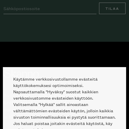
TILAA
Käytämme verkkosivustollamme evästeitä
käyttökokemuksesi optimoimiseksi.
Napsauttamalla "Hyväksy" suostut kaikkien
Avoinna kuluttajille ja ammattilaisille:
verkkosivustomme evästeiden käyttöön.
Erottajankatu 2, 00120 Helsinki
Valitsemalla "Hylkää" sallit ainoastaan
ma-pe 10 — 18
välttämättömien evästeiden käytön, jolloin kaikkia
la 10-17
sivuston toiminnallisuuksia ei pystytä suorittamaan.
Jos haluat poistaa joitakin evästeitä käytöstä, käy