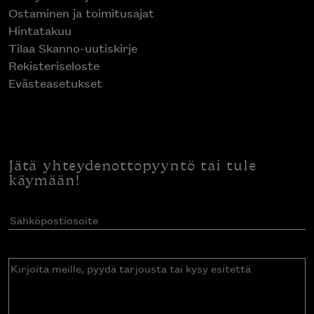
Ostaminen ja toimitusajat
Hintatakuu
Tilaa Skanno-uutiskirje
Rekisteriseloste
Evästeasetukset
Jätä yhteydenottopyyntö tai tule
käymään!
Sähköpostiosoite
(Pakollinen)
Kirjoita
meille,
pyydä