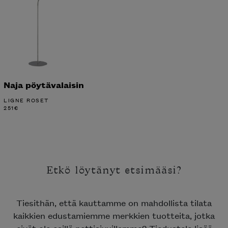
Naja pöytävalaisin
LIGNE ROSET
251
€
Etkö löytänyt etsimääsi?
Tiesithän, että kauttamme on mahdollista tilata
kaikkien edustamiemme merkkien tuotteita, jotka
eivät ole esillä nettisivuillamme? Tiedustele lisää