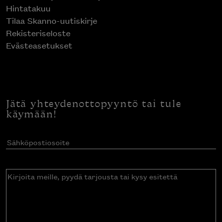
Hintatakuu
Tilaa Skanno-uutiskirje
Rekisteriseloste
Evästeasetukset
Jätä yhteydenottopyyntö tai tule
käymään!
Sähköpostiosoite
(Pakollinen)
Kirjoita
meille,
pyydä
tarjousta
tai