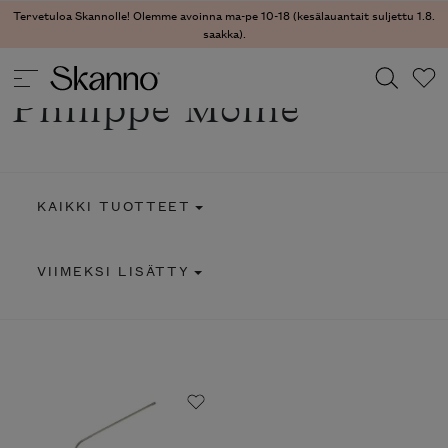
Tervetuloa Skannolle! Olemme avoinna ma-pe 10-18 (kesälauantait suljettu 1.8.
saakka).
Philippe Moine
Haku
Type 2 or more characters for results.
KAIKKI TUOTTEET
VIIMEKSI LISÄTTY