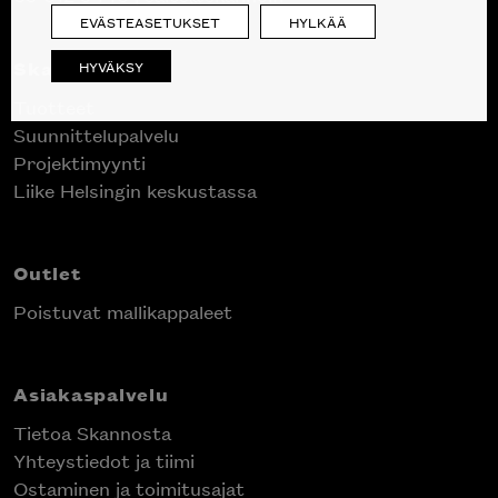
EVÄSTEASETUKSET
HYLKÄÄ
Skanno
HYVÄKSY
Tuotteet
Suunnittelupalvelu
Projektimyynti
Liike Helsingin keskustassa
Outlet
Poistuvat mallikappaleet
Asiakaspalvelu
Tietoa Skannosta
Yhteystiedot ja tiimi
Ostaminen ja toimitusajat