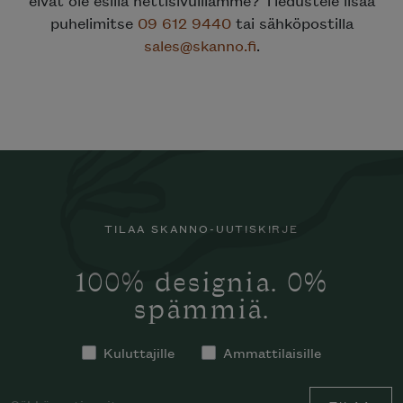
puhelimitse
09 612 9440
tai sähköpostilla
sales@skanno.fi
.
TILAA SKANNO-UUTISKIRJE
100% designia. 0%
spämmiä.
Kuluttajille
Ammattilaisille