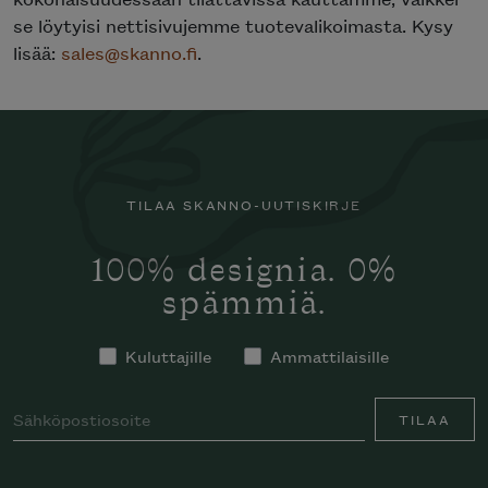
se löytyisi nettisivujemme tuotevalikoimasta. Kysy
lisää:
sales@skanno.fi
.
TILAA SKANNO-UUTISKIRJE
100% designia. 0%
spämmiä.
Kuluttajille
Ammattilaisille
TILAA