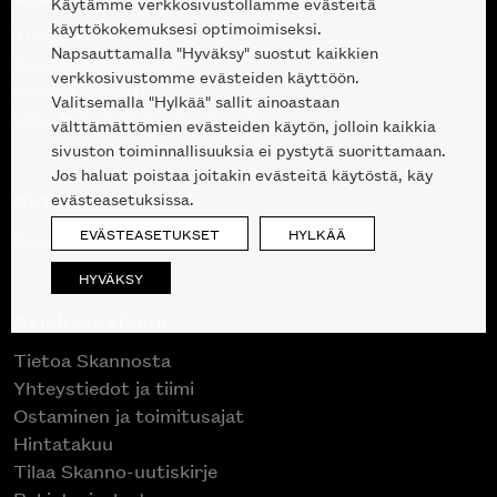
Käytämme verkkosivustollamme evästeitä
käyttökokemuksesi optimoimiseksi.
Tuotteet
Napsauttamalla "Hyväksy" suostut kaikkien
Suunnittelupalvelu
verkkosivustomme evästeiden käyttöön.
Projektimyynti
Valitsemalla "Hylkää" sallit ainoastaan
Liike Helsingin keskustassa
välttämättömien evästeiden käytön, jolloin kaikkia
sivuston toiminnallisuuksia ei pystytä suorittamaan.
Jos haluat poistaa joitakin evästeitä käytöstä, käy
Outlet
evästeasetuksissa.
EVÄSTEASETUKSET
HYLKÄÄ
Poistuvat mallikappaleet
HYVÄKSY
Asiakaspalvelu
Tietoa Skannosta
Yhteystiedot ja tiimi
Ostaminen ja toimitusajat
Hintatakuu
Tilaa Skanno-uutiskirje