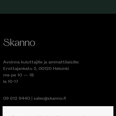
Avoinna kuluttajille ja ammattilaisille:
Erottajankatu 2, 00120 Helsinki
ma-pe 10 — 18
la 10-17
09 612 9440
|
sales@skanno.fi
Skanno