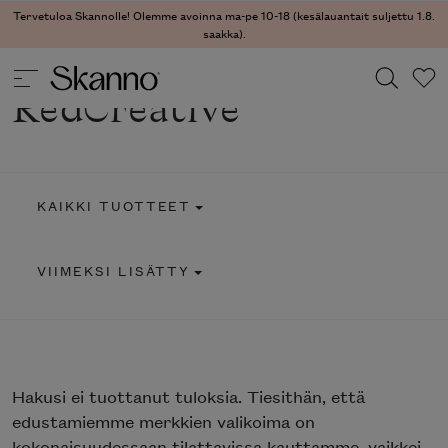
Tervetuloa Skannolle! Olemme avoinna ma-pe 10-18 (kesälauantait suljettu 1.8.
saakka).
RedCreative
Haku
Type 2 or more characters for results.
KAIKKI TUOTTEET
VIIMEKSI LISÄTTY
Hakusi
ei tuottanut tuloksia. Tiesithän, että
edustamiemme merkkien valikoima on
kokonaisuudessaan tilattavissa kauttamme, vaikkei