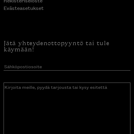
Rekisteriseloste
Evästeasetukset
Jätä yhteydenottopyyntö tai tule
käymään!
Sähköpostiosoite
(Pakollinen)
Kirjoita
meille,
pyydä
tarjousta
tai
kysy
esitettä