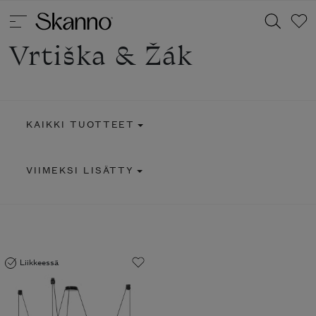
Vrtiška & Žák
Haku
KAIKKI TUOTTEET
Type 2 or more characters for results.
VIIMEKSI LISÄTTY
Liikkeessä