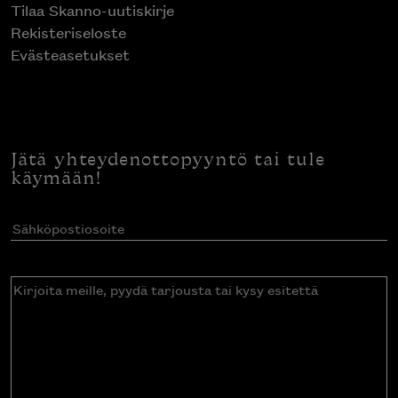
Tilaa Skanno-uutiskirje
Rekisteriseloste
Evästeasetukset
Jätä yhteydenottopyyntö tai tule
käymään!
Sähköpostiosoite
(Pakollinen)
Kirjoita
meille,
pyydä
tarjousta
tai
kysy