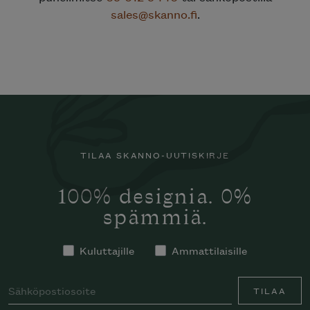
sales@skanno.fi
.
TILAA SKANNO-UUTISKIRJE
100% designia. 0%
spämmiä.
Kuluttajille
Ammattilaisille
TILAA