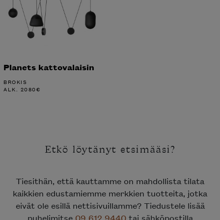
Planets kattovalaisin
BROKIS
ALK.
2080
€
Etkö löytänyt etsimääsi?
Tiesithän, että kauttamme on mahdollista tilata
kaikkien edustamiemme merkkien tuotteita, jotka
eivät ole esillä nettisivuillamme? Tiedustele lisää
puhelimitse
09 612 9440
tai sähköpostilla