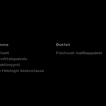
anno
Outlet
tteet
Poistuvat mallikappaleet
nittelupalvelu
ektimyynti
e Helsingin keskustassa