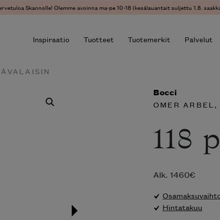
ervetuloa Skannolle! Olemme avoinna ma-pe 10-18 (kesälauantait suljettu 1.8. saakka
Inspiraatio
Tuotteet
Tuotemerkit
Palvelut
TÄVALAISIN
Bocci
r results.
OMER ARBEL
,
118 
Alk.
1460
€
Osamaksuvaihtoe
Hintatakuu