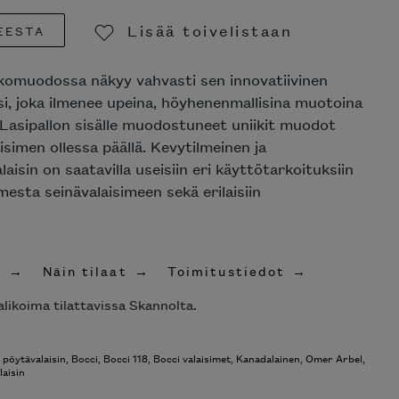
Lisää toivelistaan
EESTA
Poista toivelistasta
lkomuodossa näkyy vahvasti sen innovatiivinen
i, joka ilmenee upeina, höyhenenmallisina muotoina
ä. Lasipallon sisälle muodostuneet uniikit muodot
isimen ollessa päällä. Kevytilmeinen ja
laisin on saatavilla useisiin eri käyttötarkoituksiin
mesta seinävalaisimeen sekä erilaisiin
t
Näin tilaat
Toimitustiedot
likoima tilattavissa Skannolta.
 pöytävalaisin
,
Bocci
,
Bocci 118
,
Bocci valaisimet
,
Kanadalainen
,
Omer Arbel
,
laisin