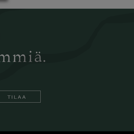
ämmiä.
TILAA