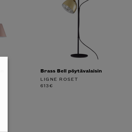
in
Brass Bell pöytävalaisin
LIGNE ROSET
613
€