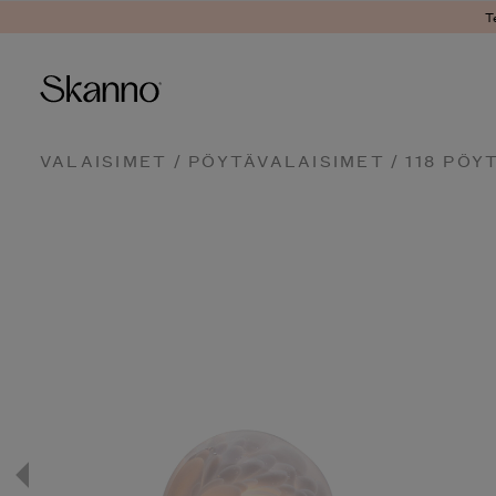
T
Haku
VALAISIMET
/
PÖYTÄVALAISIMET
/ 118 PÖY
Type 2 or more characters fo