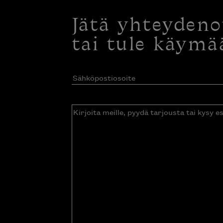
Jätä yhteyden
tai tule käymä
Sähköpostiosoite
(Pakollinen)
Kirjoita
meille,
pyydä
tarjousta
tai
kysy
esitettä