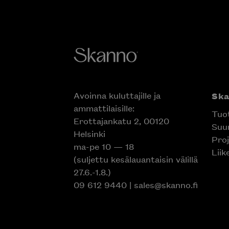
Avoinna kuluttajille ja
Sk
ammattilaisille:
Tuo
Erottajankatu 2, 00120
Suun
Helsinki
Proj
ma-pe 10 — 18
Liik
(suljettu kesälauantaisin välillä
27.6.-1.8.)
09 612 9440
|
sales@skanno.fi