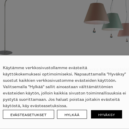
Käytämme verkkosivustollamme evästeitä
ytävalaisin
Costanza kattovalais
käyttökokemuksesi optimoimiseksi. Napsauttamalla "Hyväksy"
 ROSET
LUCEPLAN
suostut kaikkien verkkosivustomme evästeiden käyttöön.
ALK.
315
€
Valitsemalla "Hylkää" sallit ainoastaan välttämättömien
evästeiden käytön, jolloin kaikkia sivuston toiminnallisuuksia ei
pystytä suorittamaan. Jos haluat poistaa joitakin evästeitä
käytöstä, käy evästeasetuksissa.
EVÄSTEASETUKSET
HYLKÄÄ
HYVÄKSY