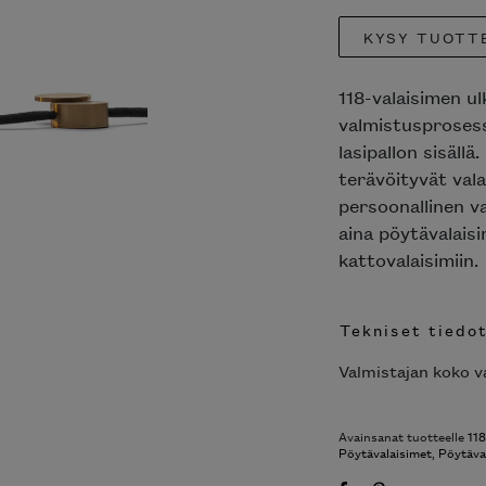
KYSY TUOTT
118-valaisimen u
valmistusprosess
lasipallon sisäll
terävöityvät vala
persoonallinen va
aina pöytävalaisi
kattovalaisimiin.
Tekniset tiedo
Valmistajan koko va
Avainsanat tuotteelle
118
Pöytävalaisimet
,
Pöytäva