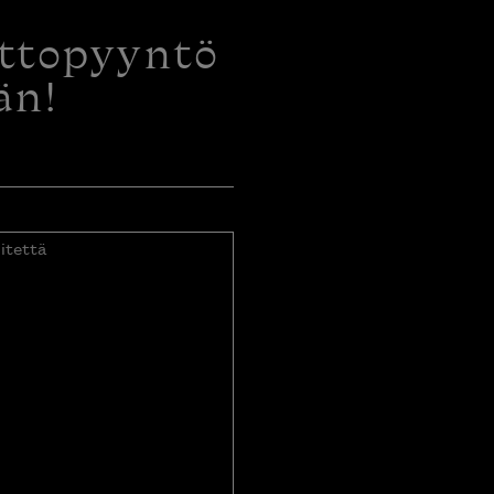
ottopyyntö
än!