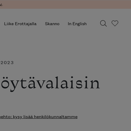
).
Liike Erottajalla
Skanno
In English
 2023
pöytävalaisin
hto: kysy lisää henkilökunnaltamme