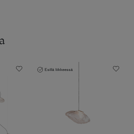
a
Esillä liikkeessä