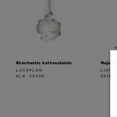
Stochastic kattovalaisin
Naja pö
LUCEPLAN
LIGNE
ALK.
2042
€
251
€