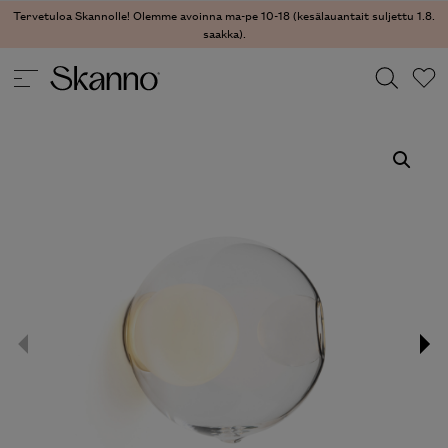
Tervetuloa Skannolle! Olemme avoinna ma-pe 10-18 (kesälauantait suljettu 1.8.
saakka).
VALAISIMET
/
SEINÄVALAISIMET
/ 28 SEINÄVALAISIN
Haku
Type 2 or more characters for results.