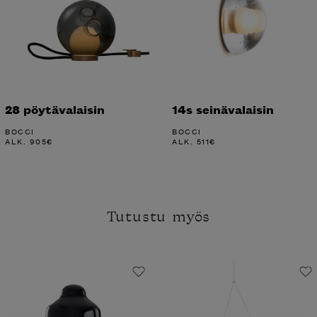
28 pöytävalaisin
14s seinävalaisin
BOCCI
BOCCI
ALK.
905
€
ALK.
511
€
Tutustu myös