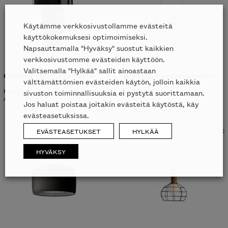
Käytämme verkkosivustollamme evästeitä
käyttökokemuksesi optimoimiseksi.
Napsauttamalla "Hyväksy" suostut kaikkien
verkkosivustomme evästeiden käyttöön.
Valitsemalla "Hylkää" sallit ainoastaan
Chinoz pöytävalaisin
Amisol kattovalaisin
välttämättömien evästeiden käytön, jolloin kaikkia
PARACHILNA
LUCEPLAN
sivuston toiminnallisuuksia ei pystytä suorittamaan.
ALK.
2514
€
ALK.
1599
€
Jos haluat poistaa joitakin evästeitä käytöstä, käy
evästeasetuksissa.
EVÄSTEASETUKSET
HYLKÄÄ
HYVÄKSY