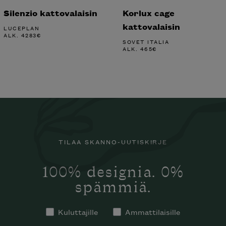
Silenzio kattovalaisin
Korlux cage
kattovalaisin
LUCEPLAN
ALK.
4283
€
SOVET ITALIA
ALK.
465
€
TILAA SKANNO-UUTISKIRJE
100% designia. 0%
spämmiä.
Kuluttajille
Ammattilaisille