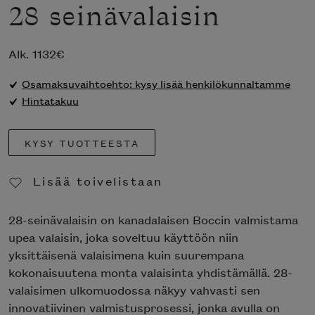
28 seinävalaisin
Alk.
1132
€
Osamaksuvaihtoehto: kysy lisää henkilökunnaltamme
Hintatakuu
KYSY TUOTTEESTA
Lisää toivelistaan
Poista toivelistasta
28-seinävalaisin on kanadalaisen Boccin valmistama
upea valaisin, joka soveltuu käyttöön niin
yksittäisenä valaisimena kuin suurempana
kokonaisuutena monta valaisinta yhdistämällä. 28-
valaisimen ulkomuodossa näkyy vahvasti sen
innovatiivinen valmistusprosessi, jonka avulla on