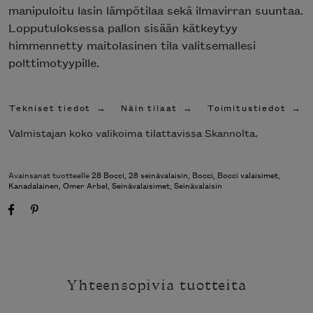
manipuloitu lasin lämpötilaa sekä ilmavirran suuntaa.
Lopputuloksessa pallon sisään kätkeytyy
himmennetty maitolasinen tila valitsemallesi
polttimotyypille.
Tekniset tiedot
Näin tilaat
Toimitustiedot
Valmistajan koko valikoima tilattavissa Skannolta.
Avainsanat tuotteelle
28 Bocci
,
28 seinävalaisin
,
Bocci
,
Bocci valaisimet
,
Kanadalainen
,
Omer Arbel
,
Seinävalaisimet
,
Seinävalaisin
Yhteensopivia tuotteita