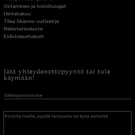
Ostaminen ja toimitusajat
Hintatakuu
Tilaa Skanno-uutiskirje
Rekisteriseloste
Evästeasetukset
Jätä yhteydenottopyyntö tai tule
käymään!
Sähköpostiosoite
(Pakollinen)
Kirjoita
meille,
pyydä