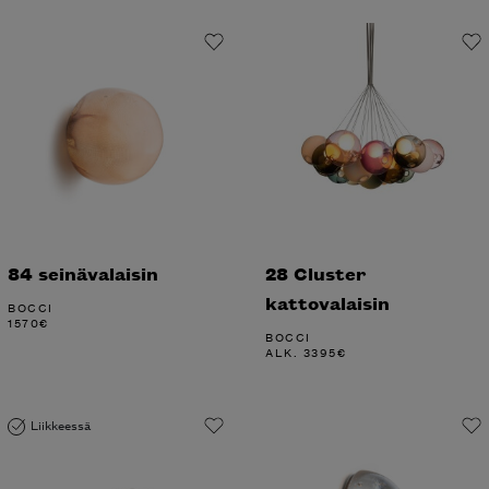
84 seinävalaisin
28 Cluster
kattovalaisin
BOCCI
1570
€
BOCCI
ALK.
3395
€
Liikkeessä