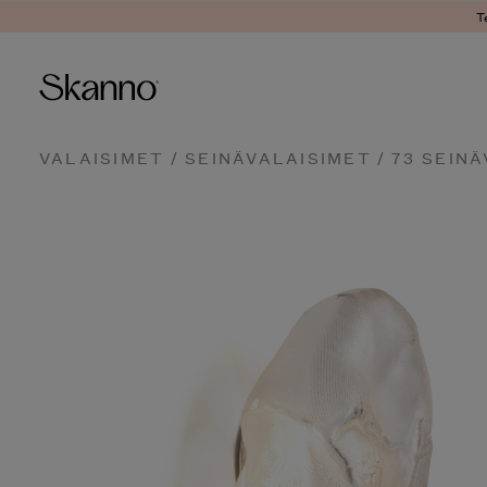
T
Haku
VALAISIMET
/
SEINÄVALAISIMET
/ 73 SEINÄ
Type 2 or more characters fo