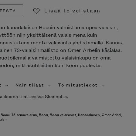
Lisää toivelistaan
EESTA
Poista toivelistasta
 on kanadalaisen Boccin valmistama upea valaisin,
yttöön niin yksittäisenä valaisimena kuin
naisuutena monta valaisinta yhdistämällä. Kaunis,
inen 73-valaisinmallisto on Omer Arbelin käsialaa.
uotoilemalla valmistettu valaisinkupu on oma
uodon, mittasuhteiden kuin koon puolesta.
t
Näin tilaat
Toimitustiedot
alikoima tilattavissa Skannolta.
 Bocci
,
73 seinävalaisin
,
Bocci
,
Bocci valaisimet
,
Kanadalainen
,
Omer Arbel
,
aisin