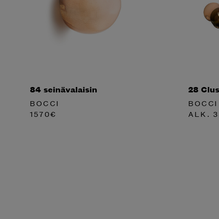
84 seinävalaisin
28 Clus
BOCCI
BOCCI
1570
€
ALK.
3