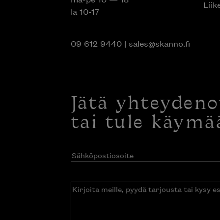
Liik
la 10-17
09 612 9440
|
sales@skanno.fi
Jätä yhteyden
tai tule käymä
Sähköpostiosoite
(Pakollinen)
Kirjoita
meille,
pyydä