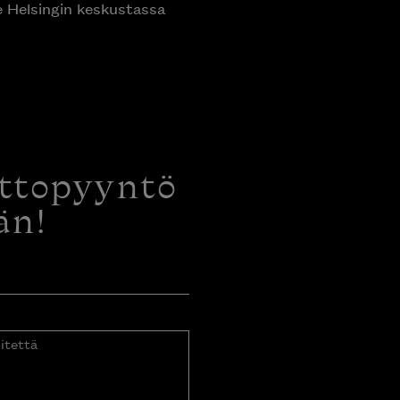
e Helsingin keskustassa
ottopyyntö
än!