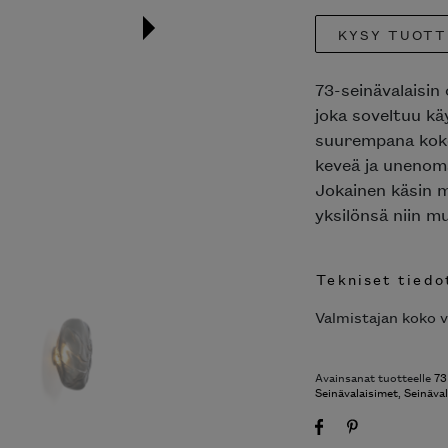
KYSY TUOTT
73-seinävalaisin
joka soveltuu kä
suurempana koko
keveä ja unenoma
Jokainen käsin m
yksilönsä niin m
Tekniset tiedo
Valmistajan koko v
Avainsanat tuotteelle
73
Seinävalaisimet
,
Seinäval