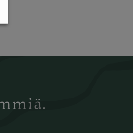
ämmiä.