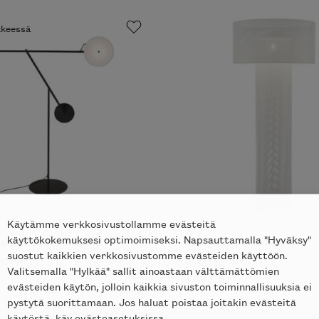
ikkeessä
Käytämme verkkosivustollamme evästeitä
käyttökokemuksesi optimoimiseksi. Napsauttamalla "Hyväksy"
ue lattiavalaisin
Asola lattiavalaisin
suostut kaikkien verkkosivustomme evästeiden käyttöön.
 ROSET
LIGNE ROSET
Valitsemalla "Hylkää" sallit ainoastaan välttämättömien
1204
€
evästeiden käytön, jolloin kaikkia sivuston toiminnallisuuksia ei
pystytä suorittamaan. Jos haluat poistaa joitakin evästeitä
käytöstä, käy evästeasetuksissa.