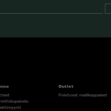
anno
Outlet
tteet
Poistuvat mallikappaleet
nittelupalvelu
ektimyynti