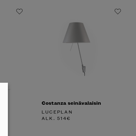
Costanza seinävalaisin
LUCEPLAN
ALK.
514
€