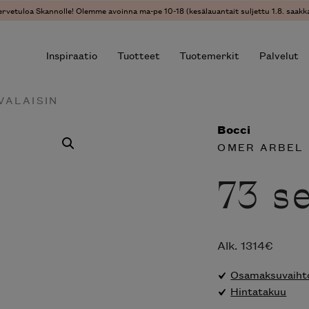
ervetuloa Skannolle! Olemme avoinna ma-pe 10-18 (kesälauantait suljettu 1.8. saakka
Inspiraatio
Tuotteet
Tuotemerkit
Palvelut
VALAISIN
Bocci
r results.
OMER ARBEL
73 s
Alk.
1314
€
Osamaksuvaihto
Hintatakuu