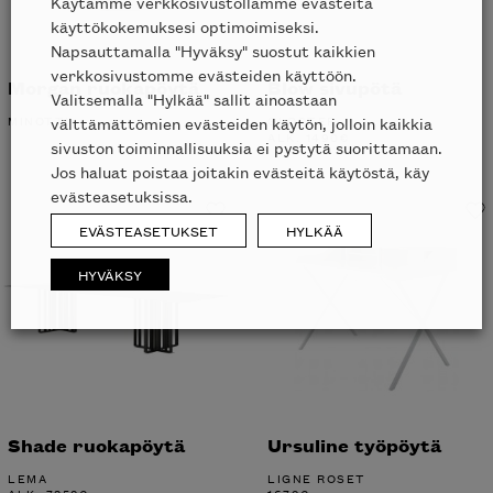
Käytämme verkkosivustollamme evästeitä
käyttökokemuksesi optimoimiseksi.
Napsauttamalla "Hyväksy" suostut kaikkien
verkkosivustomme evästeiden käyttöön.
Morgan ruokapöytä
Blow sivupötä
Valitsemalla "Hylkää" sallit ainoastaan
MINOTTI
GLOSTER
välttämättömien evästeiden käytön, jolloin kaikkia
ALK.
1490
€
sivuston toiminnallisuuksia ei pystytä suorittamaan.
Jos haluat poistaa joitakin evästeitä käytöstä, käy
evästeasetuksissa.
EVÄSTEASETUKSET
HYLKÄÄ
HYVÄKSY
Shade ruokapöytä
Ursuline työpöytä
LEMA
LIGNE ROSET