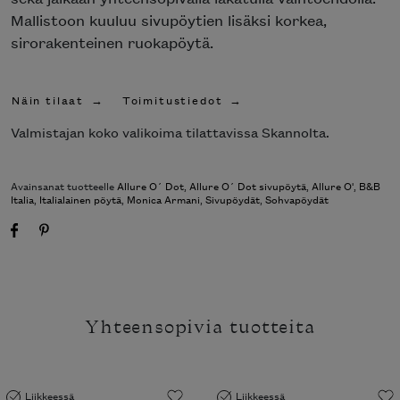
Mallistoon kuuluu sivupöytien lisäksi korkea,
sirorakenteinen ruokapöytä.
Näin tilaat
Toimitustiedot
Valmistajan koko valikoima tilattavissa Skannolta.
Avainsanat tuotteelle
Allure O´ Dot
,
Allure O´ Dot sivupöytä
,
Allure O'
,
B&B
Italia
,
Italialainen pöytä
,
Monica Armani
,
Sivupöydät
,
Sohvapöydät
Yhteensopivia tuotteita
Liikkeessä
Liikkeessä