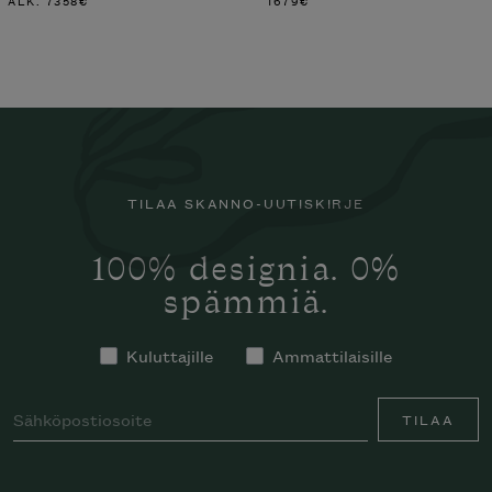
ALK.
7358
€
1679
€
TILAA SKANNO-UUTISKIRJE
100% designia. 0%
spämmiä.
Kuluttajille
Ammattilaisille
TILAA