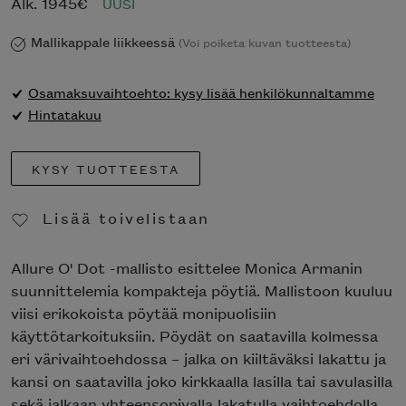
Alk.
1945
€
UUSI
Mallikappale liikkeessä
(Voi poiketa kuvan tuotteesta)
Osamaksuvaihtoehto: kysy lisää henkilökunnaltamme
Hintatakuu
KYSY TUOTTEESTA
Lisää toivelistaan
Poista toivelistasta
Allure O' Dot -mallisto esittelee Monica Armanin
suunnittelemia kompakteja pöytiä. Mallistoon kuuluu
viisi erikokoista pöytää monipuolisiin
käyttötarkoituksiin. Pöydät on saatavilla kolmessa
eri värivaihtoehdossa – jalka on kiiltäväksi lakattu ja
kansi on saatavilla joko kirkkaalla lasilla tai savulasilla
sekä jalkaan yhteensopivalla lakatulla vaihtoehdolla.