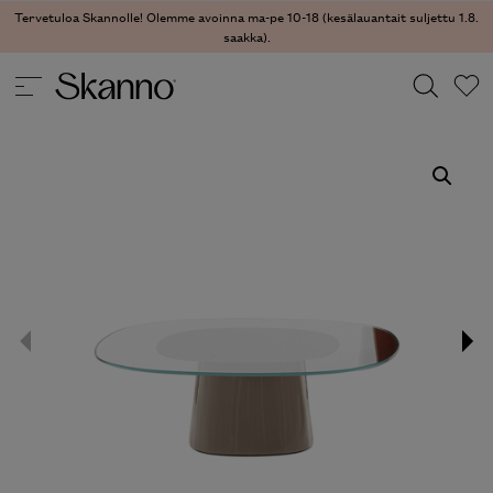
Tervetuloa Skannolle! Olemme avoinna ma-pe 10-18 (kesälauantait suljettu 1.8.
saakka).
PÖYDÄT
/
SIVU- JA SOHVAPÖYDÄT
/ ALLURE O´ DOT SIVUPÖYTÄ
Haku
Type 2 or more characters for results.