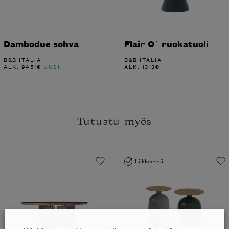
Dambodue sohva
Flair O´ ruokatuoli
B&B ITALIA
B&B ITALIA
ALK.
9451
€
UUSI
ALK.
1313
€
Tutustu myös
Liikkeessä