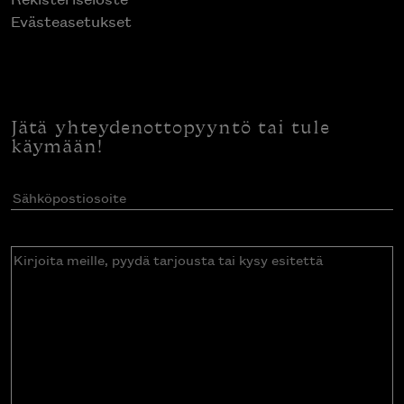
Evästeasetukset
Jätä yhteydenottopyyntö tai tule
käymään!
Sähköpostiosoite
(Pakollinen)
Kirjoita
meille,
pyydä
tarjousta
tai
kysy
esitettä