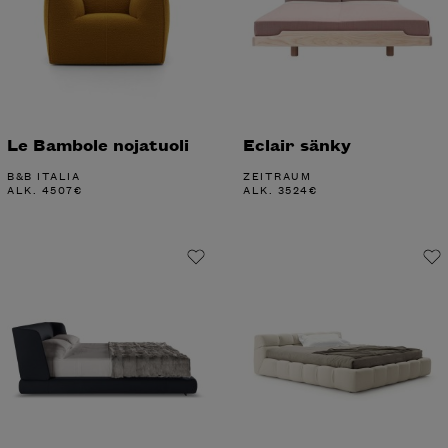
Le Bambole nojatuoli
Eclair sänky
B&B ITALIA
ZEITRAUM
ALK.
4507
€
ALK.
3524
€