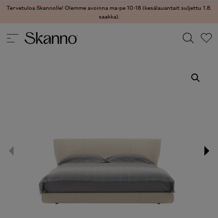
Tervetuloa Skannolle! Olemme avoinna ma-pe 10-18 (kesälauantait suljettu 1.8.
saakka).
SÄNGYT
/ ALYS 10 SÄNKY
Haku
Type 2 or more characters for results.