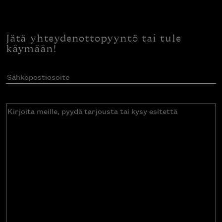
Jätä yhteydenottopyyntö tai tule
käymään!
Sähköpostiosoite
(Pakollinen)
Kirjoita
meille,
pyydä
tarjousta
tai
kysy
esitettä