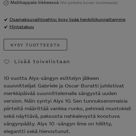
Mallikappale liikkeessä
(Voi poiketa kuvan tuotteesta)
Osamaksuvaihtoehto: kysy lisää henkilökunnaltamme
Hintatakuu
KYSY TUOTTEESTA
Lisää toivelistaan
Poista toivelistasta
10 vuotta Alys-sängyn esittelyn jälkeen
suunnittelijat Gabriele ja Oscar Buratti juhlistivat
merkkipäivää suunnittelemalla sängystä uuden
version. Näin syntyi Alys 10. Sen tunnuksenomaisia
piirteitä määrittää vankka runko, pehmeä muotokieli
sekä näyttävä, paksusta nahkalevystä koostuva
sängynpääty. Alys 10 -sängyn ilme on hillitty,
elegantti sekä hienostunut.