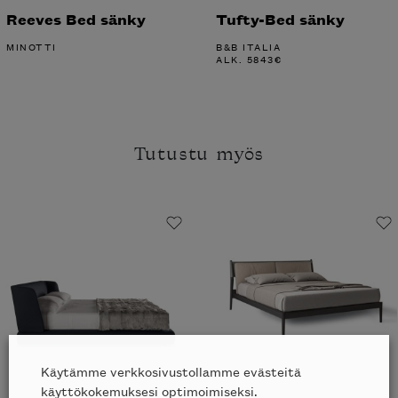
Reeves Bed sänky
Tufty-Bed sänky
MINOTTI
B&B ITALIA
ALK.
5843
€
Tutustu myös
Käytämme verkkosivustollamme evästeitä
käyttökokemuksesi optimoimiseksi.