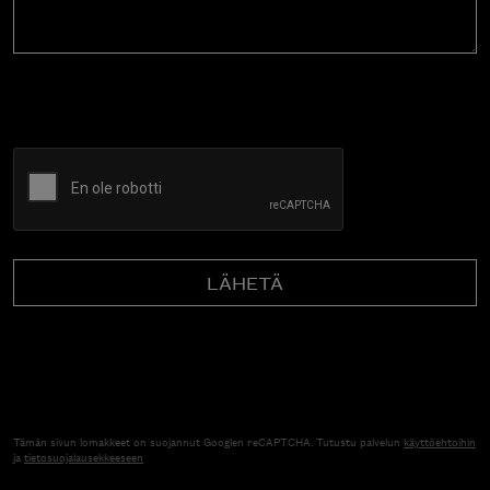
CAPTCHA
Tämän sivun lomakkeet on suojannut Googlen reCAPTCHA. Tutustu palvelun
käyttöehtoihin
ja
tietosuojalausekkeeseen