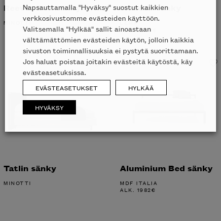
Napsauttamalla "Hyväksy" suostut kaikkien
Reeves Bed sänky
Maddox sänky
verkkosivustomme evästeiden käyttöön.
MINOTTI
LEMA
Valitsemalla "Hylkää" sallit ainoastaan
ALK.
7264
€
välttämättömien evästeiden käytön, jolloin kaikkia
sivuston toiminnallisuuksia ei pystytä suorittamaan.
Jos haluat poistaa joitakin evästeitä käytöstä, käy
evästeasetuksissa.
EVÄSTEASETUKSET
HYLKÄÄ
HYVÄKSY
Tatlin sänky
Aluminium Bed sänky
MINOTTI
MDF ITALIA
ALK.
1982
€