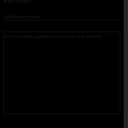
käymään!
Sähköpostiosoite
(Pakollinen)
Kirjoita
meille,
pyydä
tarjousta
tai
kysy
esitettä