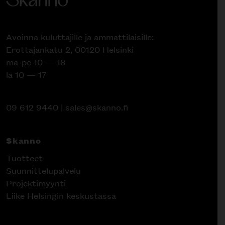
Avoinna kuluttajille ja ammattilaisille:
Erottajankatu 2, 00120 Helsinki
ma-pe 10 — 18
la 10 — 17
09 612 9440
|
sales@skanno.fi
Skanno
Tuotteet
Suunnittelupalvelu
Projektimyynti
Liike Helsingin keskustassa