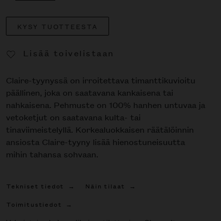
KYSY TUOTTEESTA
Lisää toivelistaan
Poista toivelistasta
Claire-tyynyssä on irroitettava timanttikuvioitu
päällinen, joka on saatavana kankaisena tai
nahkaisena. Pehmuste on 100% hanhen untuvaa ja
vetoketjut on saatavana kulta- tai
tinaviimeistelyllä. Korkealuokkaisen räätälöinnin
ansiosta Claire-tyyny lisää hienostuneisuutta
mihin tahansa sohvaan.
Tekniset tiedot
Näin tilaat
Toimitustiedot