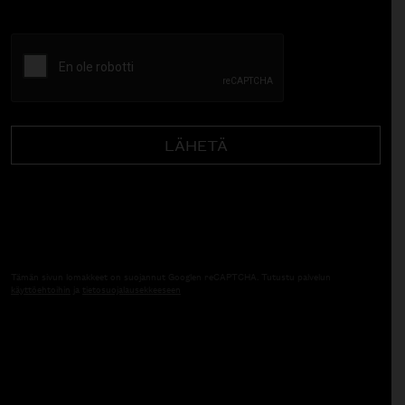
CAPTCHA
Tämän sivun lomakkeet on suojannut Googlen reCAPTCHA. Tutustu palvelun
käyttöehtoihin
ja
tietosuojalausekkeeseen