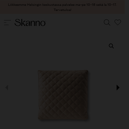
Liikkeemme Helsingin keskustassa palvelee ma–pe 10–18 sekä la 10–17.
Tervetuloa!
TEKSTIILIT
/
TYYNYT
/ CLAIRE TYYNY
Haku
Type 2 or more characters for results.