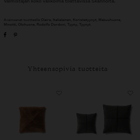
Valmistajan koko valikoima tilattavissa Skannolta.
Avainsanat tuotteelle
Claire
,
Italialainen
,
Koristetyynyt
,
Makuuhuone
,
Minotti
,
Olohuone
,
Rodolfo Dordoni
,
Tyyny
,
Tyynyt
Yhteensopivia tuotteita