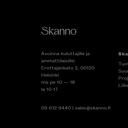
Avoinna kuluttajille ja
Sk
ammattilaisille:
Tuo
Erottajankatu 2, 00120
Suun
Helsinki
Proj
ma-pe 10 — 18
Liik
la 10-17
09 612 9440
|
sales@skanno.fi