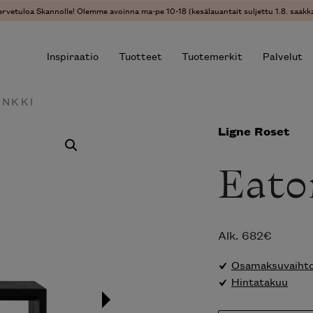
ervetuloa Skannolle! Olemme avoinna ma-pe 10-18 (kesälauantait suljettu 1.8. saakka
Inspiraatio
Tuotteet
Tuotemerkit
Palvelut
ENKKI
Ligne Roset
r results.
Eato
Alk.
682
€
Osamaksuvaihtoe
Hintatakuu