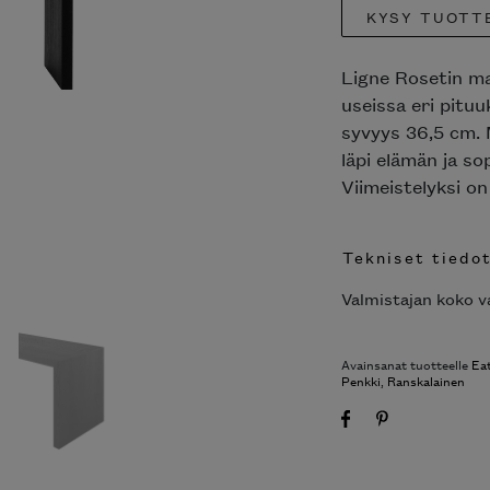
KYSY TUOTT
Ligne Rosetin mas
useissa eri pitu
syvyys 36,5 cm. 
läpi elämän ja sop
Viimeistelyksi on
Tekniset tiedo
Valmistajan koko va
Avainsanat tuotteelle
Ea
Penkki
,
Ranskalainen