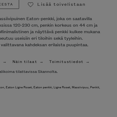
Lisää toivelistaan
EESTA
Poista toivelistasta
siivipuinen Eaton-penkki, joka on saatavilla
uksissa 120-230 cm, penkin korkeus on 44 cm ja
Minimalistinen ja näyttävä penkki kulkee mukana
eutuu useisiin eri tiloihin sekä tyyleihin.
 valittavana kahdeksan erilaista puupintaa.
t
Näin tilaat
Toimitustiedot
likoima tilattavissa Skannolta.
ton
,
Eaton Ligne Roset
,
Eaton penkki
,
Ligne Roset
,
Massiivipuu
,
Penkit
,