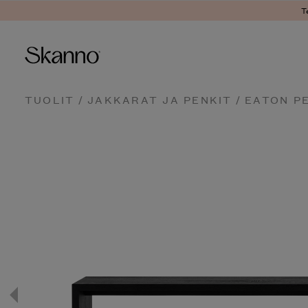
T
Haku
TUOLIT
/
JAKKARAT JA PENKIT
/ EATON P
Type 2 or more characters fo