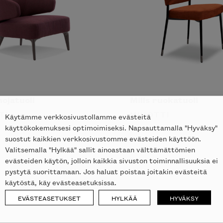
ojatuoli
Mills ruokatuoli
TI
MINOTTI
Käytämme verkkosivustollamme evästeitä
käyttökokemuksesi optimoimiseksi. Napsauttamalla "Hyväksy"
suostut kaikkien verkkosivustomme evästeiden käyttöön.
Valitsemalla "Hylkää" sallit ainoastaan välttämättömien
evästeiden käytön, jolloin kaikkia sivuston toiminnallisuuksia ei
pystytä suorittamaan. Jos haluat poistaa joitakin evästeitä
käytöstä, käy evästeasetuksissa.
EVÄSTEASETUKSET
HYLKÄÄ
HYVÄKSY