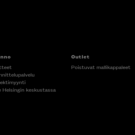
anno
Outlet
tteet
Poistuvat mallikappaleet
nittelupalvelu
ektimyynti
e Helsingin keskustassa