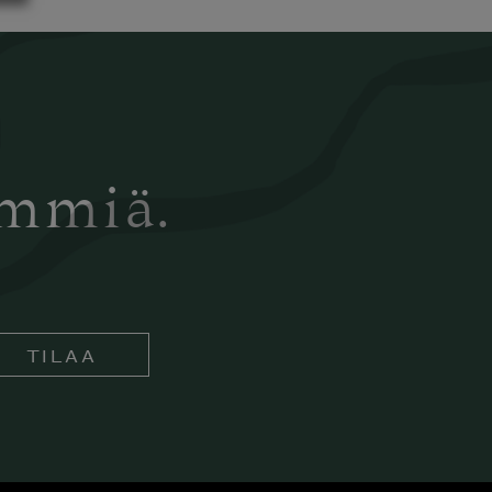
ämmiä.
TILAA