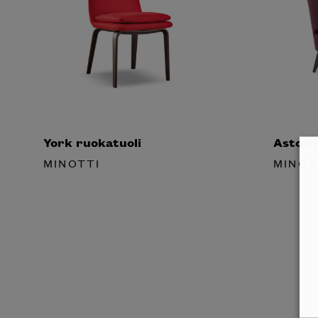
York ruokatuoli
Aston n
MINOTTI
MINOT