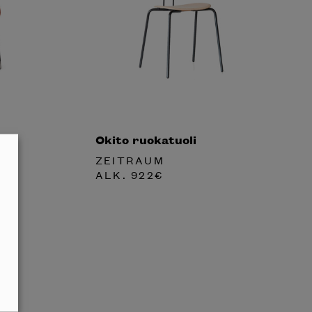
Okito ruokatuoli
ZEITRAUM
ALK.
922
€