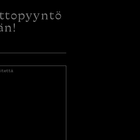
ottopyyntö
än!