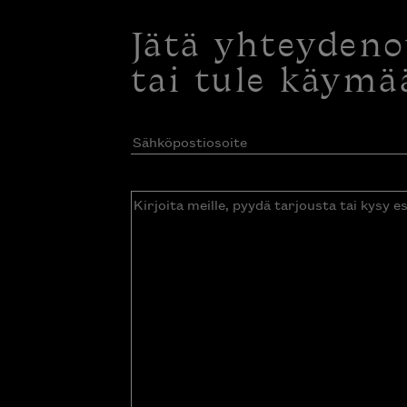
Jätä yhteyden
tai tule käymä
Sähköpostiosoite
(Pakollinen)
Kirjoita
meille,
pyydä
tarjousta
tai
kysy
esitettä