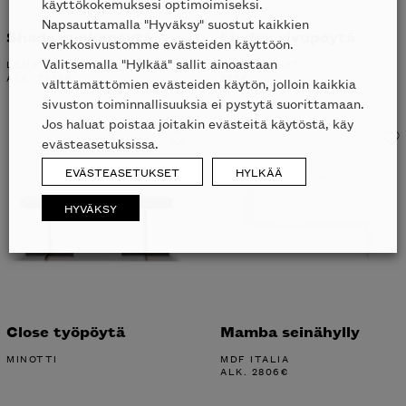
käyttökokemuksesi optimoimiseksi.
Napsauttamalla "Hyväksy" suostut kaikkien
Shade ruokapöytä
Linden sivupöytä
verkkosivustomme evästeiden käyttöön.
Valitsemalla "Hylkää" sallit ainoastaan
LEMA
LIGNE ROSET
ALK.
7358
€
325
€
välttämättömien evästeiden käytön, jolloin kaikkia
sivuston toiminnallisuuksia ei pystytä suorittamaan.
Jos haluat poistaa joitakin evästeitä käytöstä, käy
evästeasetuksissa.
EVÄSTEASETUKSET
HYLKÄÄ
HYVÄKSY
Close työpöytä
Mamba seinähylly
MINOTTI
MDF ITALIA
ALK.
2806
€