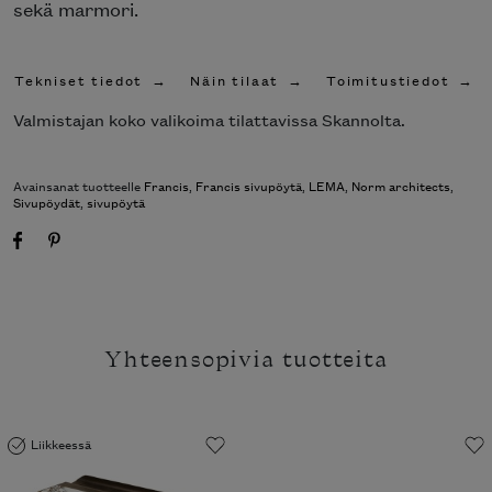
sekä marmori.
Tekniset tiedot
Näin tilaat
Toimitustiedot
Valmistajan koko valikoima tilattavissa Skannolta.
Avainsanat tuotteelle
Francis
,
Francis sivupöytä
,
LEMA
,
Norm architects
,
Sivupöydät
,
sivupöytä
Yhteensopivia tuotteita
Liikkeessä