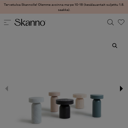
Tervetuloa Skannolle! Olemme avoinna ma-pe 10-18 (kesälauantait suljettu 1.8.
saakka).
PÖYDÄT
/
SIVU- JA SOHVAPÖYDÄT
/ FRANCIS SIVUPÖYTÄ
Haku
Type 2 or more characters for results.