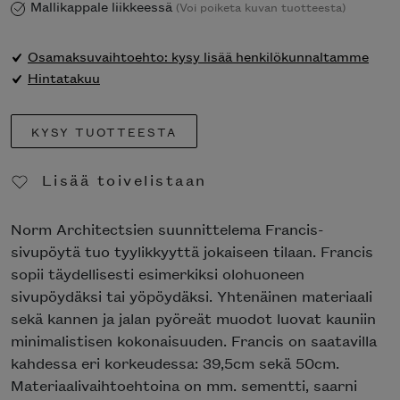
Mallikappale liikkeessä
(Voi poiketa kuvan tuotteesta)
Osamaksuvaihtoehto: kysy lisää henkilökunnaltamme
Hintatakuu
KYSY TUOTTEESTA
Lisää toivelistaan
Poista toivelistasta
Norm Architectsien suunnittelema Francis-
sivupöytä tuo tyylikkyyttä jokaiseen tilaan. Francis
sopii täydellisesti esimerkiksi olohuoneen
sivupöydäksi tai yöpöydäksi. Yhtenäinen materiaali
sekä kannen ja jalan pyöreät muodot luovat kauniin
minimalistisen kokonaisuuden. Francis on saatavilla
kahdessa eri korkeudessa: 39,5cm sekä 50cm.
Materiaalivaihtoehtoina on mm. sementti, saarni