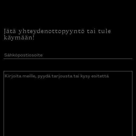
Jätä yhteydenottopyyntö tai tule
käymään!
Sähköpostiosoite
(Pakollinen)
Kirjoita
meille,
pyydä
tarjousta
tai
kysy
esitettä