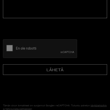
CAPTCHA
Tämän sivun lomakkeet on suojannut Googlen reCAPTCHA. Tutustu palvelun
käyttöehtoihin
ja
tietosuojalausekkeeseen