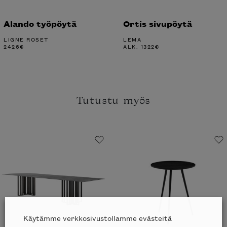
Alando työpöytä
Ortis sivupöytä
LIGNE ROSET
LEMA
2426
€
ALK.
1322
€
Tutustu myös
Käytämme verkkosivustollamme evästeitä