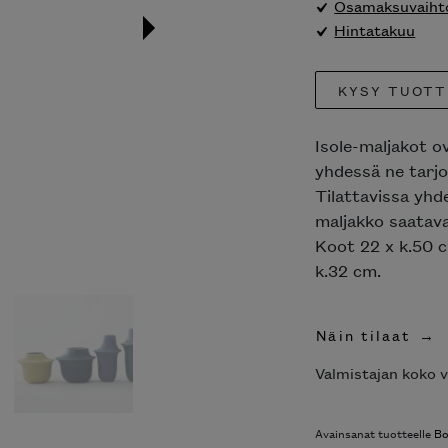
Osamaksuvaihto
Hintatakuu
KYSY TUOTT
Isole-maljakot 
yhdessä ne tarjoa
Tilattavissa yhd
maljakko saatavan
Koot 22 x k.50 c
k.32 cm.
Näin tilaat
Valmistajan koko v
Avainsanat tuotteelle
Bo