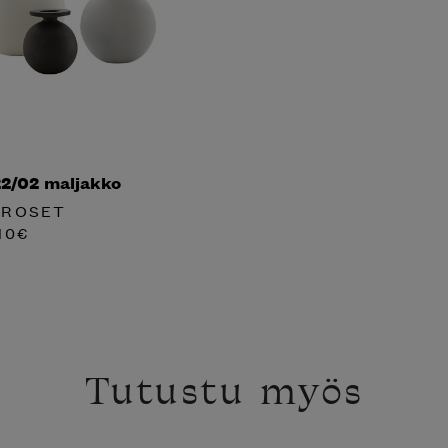
22/02 maljakko
 ROSET
10
€
Tutustu myös