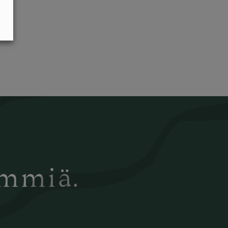
ämmiä.