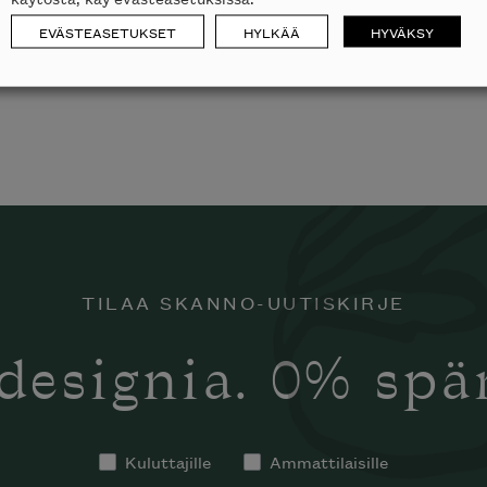
EVÄSTEASETUKSET
HYLKÄÄ
HYVÄKSY
TILAA SKANNO-UUTISKIRJE
designia. 0% sp
Kuluttajille
Ammattilaisille