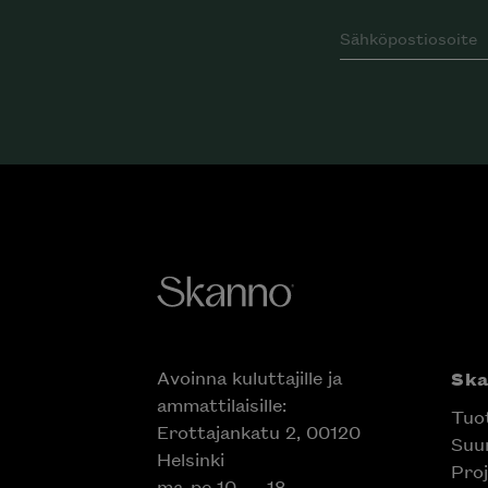
Avoinna kuluttajille ja
Sk
ammattilaisille:
Tuo
Erottajankatu 2, 00120
Suun
Helsinki
Proj
ma-pe 10 — 18