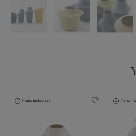
Esillä liikkeessä
Esillä li