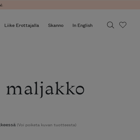
).
Liike Erottajalla
Skanno
In English
e maljakko
ikkeessä
(Voi poiketa kuvan tuotteesta)