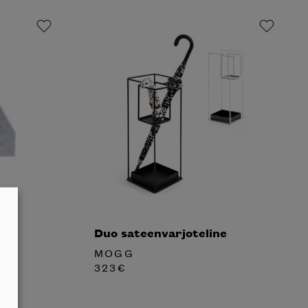
Duo sateenvarjoteline
MOGG
323
€