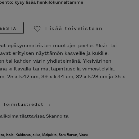
ehto: kysy lisää henkilökunnaltamme
Lisää toivelistaan
EESTA
Poista toivelistasta
ovat epäsymmetristen muotojen perhe. Yksin tai
vat erityisen näyttämön kasveille ja kukille.
en tai kahden värin yhdistelmänä. Yksivärinen
a kiiltävällä tai mattapintaisella viimeistelyllä.
m, 25 x k.42 cm, 39 x k.44 cm, 32 x k.28 cm ja 35 x
Toimitustiedot
alikoima tilattavissa Skannolta.
sa
,
Isole
,
Kukkamaljakko
,
Maljakko
,
Sam Baron
,
Vaasi