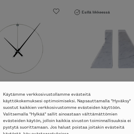
Esillä liikkeessä
Käytämme verkkosivustollamme evästeitä
käyttökokemuksesi optimoimiseksi. Napsauttamalla "Hyväksy"
näkello
Lithos kirjatuet
suostut kaikkien verkkosivustomme evästeiden käyttöön.
 ROSET
LIGNE ROSET
Valitsemalla "Hylkää" sallit ainoastaan välttämättömien
88
€
357
€
evästeiden käytön, jolloin kaikkia sivuston toiminnallisuuksia ei
pystytä suorittamaan. Jos haluat poistaa joitakin evästeitä
käytöstä, käy evästeasetuksissa.