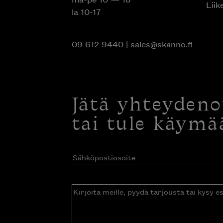
Liik
la 10-17
09 612 9440
|
sales@skanno.fi
Jätä yhteyden
tai tule käymä
Sähköpostiosoite
(Pakollinen)
Kirjoita
meille,
pyydä