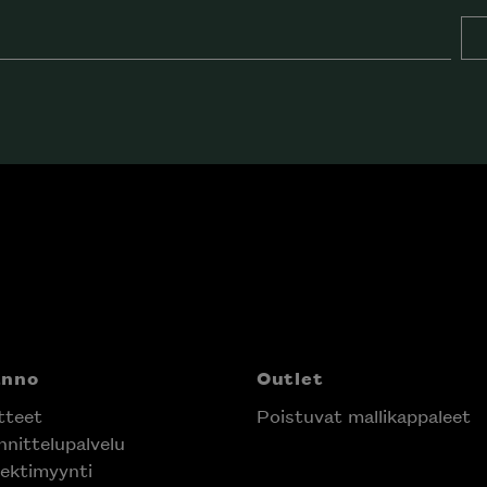
anno
Outlet
tteet
Poistuvat mallikappaleet
nittelupalvelu
ektimyynti