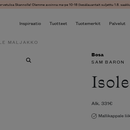
ervetuloa Skannolle! Olemme avoinna ma-pe 10-18 (kesälauantait suljettu 1.8. saakka
Inspiraatio
Tuotteet
Tuotemerkit
Palvelut
OLE MALJAKKO
Bosa
r results.
SAM BARON
Isol
Alk.
331
€
Mallikappale li