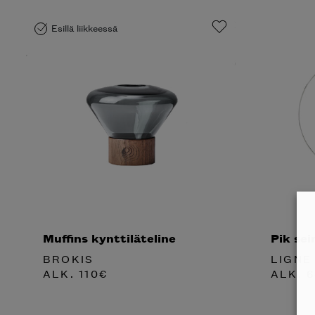
Esillä liikkeessä
Muffins kynttiläteline
Pik sei
BROKIS
LIGNE
ALK.
110
€
ALK.
6