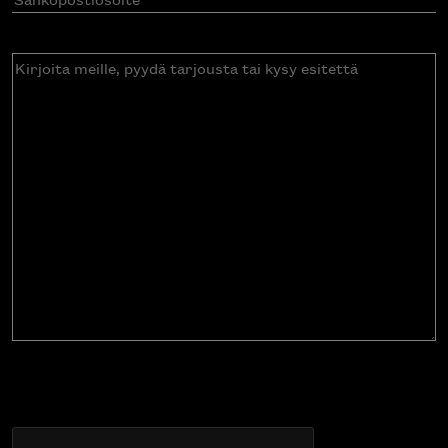
Kirjoita
meille,
pyydä
tarjousta
tai
kysy
esitettä
CAPTCHA