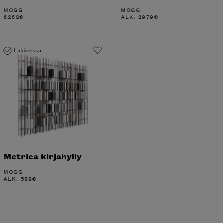
MOGG
MOGG
6262
€
ALK.
2979
€
Liikkeessä
Metrica kirjahylly
MOGG
ALK.
589
€