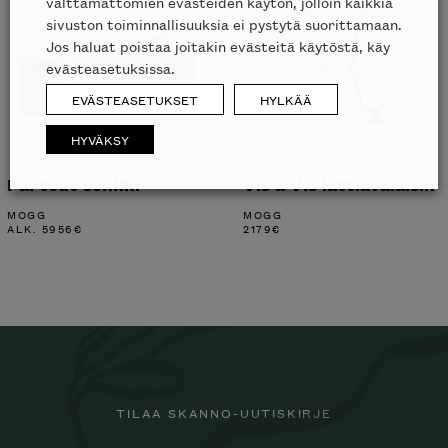
välttämättömien evästeiden käytön, jolloin kaikkia
sivuston toiminnallisuuksia ei pystytä suorittamaan.
Jos haluat poistaa joitakin evästeitä käytöstä, käy
evästeasetuksissa.
EVÄSTEASETUKSET
HYLKÄÄ
HYVÄKSY
Partout senkki
Vis a Vis lattiavalaisin
MOGG
MOGG
ALK.
5956
€
2179
€
TILAA SKANNO-UUTISKIRJE