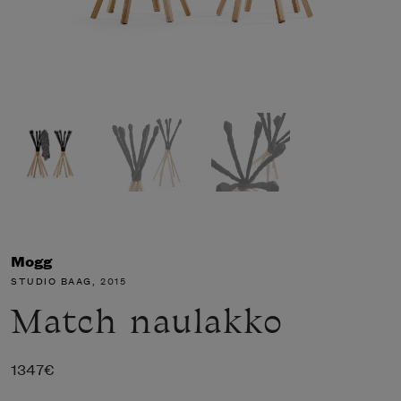
Mogg
STUDIO BAAG
, 2015
Match naulakko
1347
€