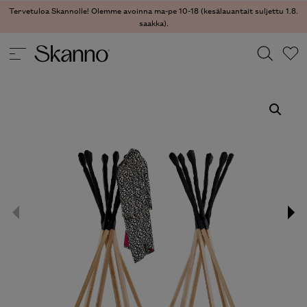
Tervetuloa Skannolle! Olemme avoinna ma-pe 10-18 (kesälauantait suljettu 1.8.
saakka).
SISUSTUSTUOTTEET
/
NAULAKOT
/ MATCH NAULAKKO
Haku
Type 2 or more characters for results.