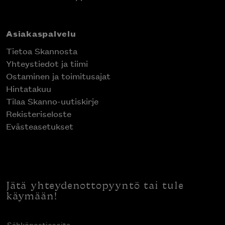
Asiakaspalvelu
Tietoa Skannosta
Yhteystiedot ja tiimi
Ostaminen ja toimitusajat
Hintatakuu
Tilaa Skanno-uutiskirje
Rekisteriseloste
Evästeasetukset
Jätä yhteydenottopyyntö tai tule
käymään!
Sähköpostiosoite
(Pakollinen)