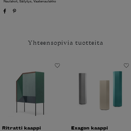
Naulakot
,
Säilytys
,
Vaatenaulakko
Yhteensopivia tuotteita
Ritratti kaappi
Exagon kaappi