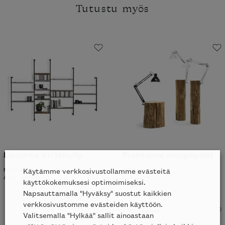
Tutustu myös
Levante kirjahylly
Piantama sivupöydät
MOGG
MOGG
Käytämme verkkosivustollamme evästeitä
ALK.
3661
€
ALK.
1246
€
käyttökokemuksesi optimoimiseksi.
Napsauttamalla "Hyväksy" suostut kaikkien
verkkosivustomme evästeiden käyttöön.
Liikkeessä
Valitsemalla "Hylkää" sallit ainoastaan