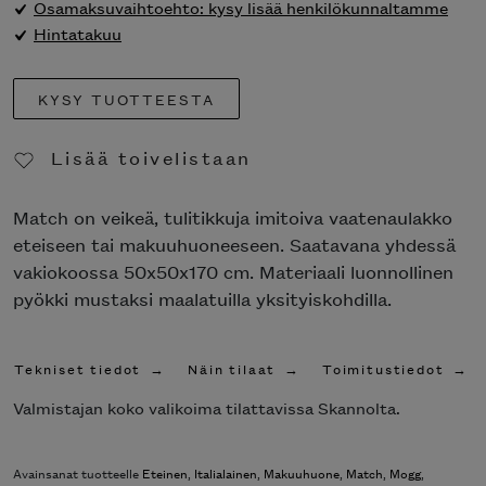
Osamaksuvaihtoehto: kysy lisää henkilökunnaltamme
Hintatakuu
KYSY TUOTTEESTA
Lisää toivelistaan
Poista toivelistasta
Match on veikeä, tulitikkuja imitoiva vaatenaulakko
eteiseen tai makuuhuoneeseen. Saatavana yhdessä
vakiokoossa 50x50x170 cm. Materiaali luonnollinen
pyökki mustaksi maalatuilla yksityiskohdilla.
Tekniset tiedot
Näin tilaat
Toimitustiedot
Valmistajan koko valikoima tilattavissa Skannolta.
Avainsanat tuotteelle
Eteinen
,
Italialainen
,
Makuuhuone
,
Match
,
Mogg
,