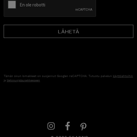
Tämän sivun lomakkeet on suojannut Googlen reCAPTCHA. Tutustu palvelun
käyttöehtoihin
ja
tietosuojalausekkeeseen
© 2026 SKANNO