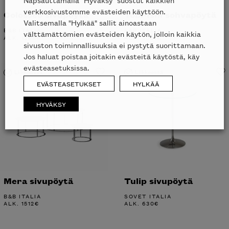
verkkosivustomme evästeiden käyttöön.
Colosseo sivupöytä
Tobi-Ishi sohvapöytä
Valitsemalla "Hylkää" sallit ainoastaan
B&B ITALIA
B&B ITALIA
välttämättömien evästeiden käytön, jolloin kaikkia
ALK.
1268
€
ALK.
5051
€
sivuston toiminnallisuuksia ei pystytä suorittamaan.
Jos haluat poistaa joitakin evästeitä käytöstä, käy
evästeasetuksissa.
Liikkeessä
Liikkeessä
EVÄSTEASETUKSET
HYLKÄÄ
HYVÄKSY
Mera sivupöytä
Tulip sivupöytä
B&B ITALIA
SOVET ITALIA
ALK.
1512
€
ALK.
630
€