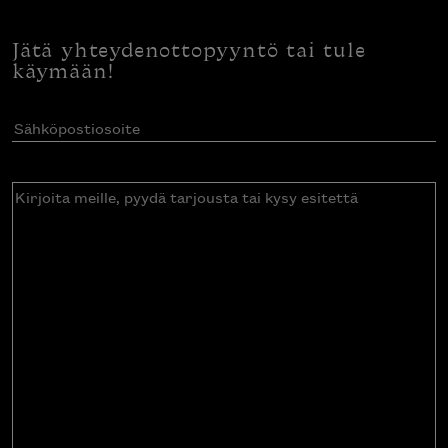
Jätä yhteydenottopyyntö tai tule
käymään!
Sähköpostiosoite
(Pakollinen)
Kirjoita
meille,
pyydä
tarjousta
tai
kysy
esitettä