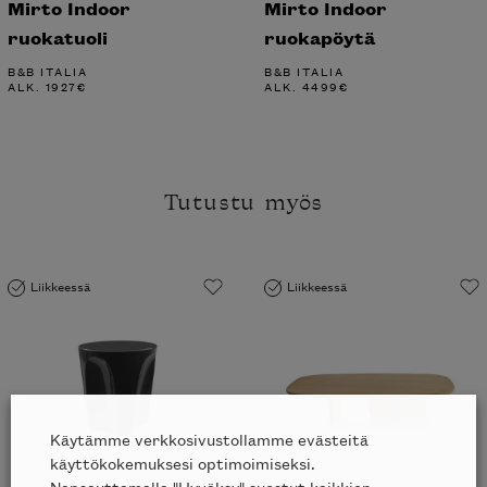
Mirto Indoor
Mirto Indoor
ruokatuoli
ruokapöytä
B&B ITALIA
B&B ITALIA
ALK.
1927
€
ALK.
4499
€
Tutustu myös
Liikkeessä
Liikkeessä
Käytämme verkkosivustollamme evästeitä
käyttökokemuksesi optimoimiseksi.
Napsauttamalla "Hyväksy" suostut kaikkien