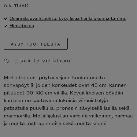
Alk.
1138
€
Osamaksuvaihtoehto: kysy lisää henkilökunnaltamme
Hintatakuu
KYSY TUOTTEESTA
Lisää toivelistaan
Poista toivelistasta
Mirto Indoor -pöytäsarjaan kuuluu useita
sohvapöytiä, joiden korkeudet ovat 45 cm, kannen
pituudet 90-180 cm välillä. Keveäilmeisen pöydän
kanteen on saatavana lukuisia viimeistelyjä
petsatulla puuviilulla, pronssin sävyisellä lasilla sekä
marmorilla. Metallijalustan väreinä valkoinen, harmaa
ja musta mattapinnoite sekä musta kromi.