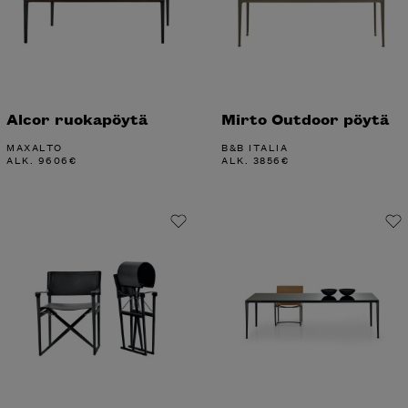
Alcor ruokapöytä
Mirto Outdoor pöytä
MAXALTO
B&B ITALIA
ALK.
9606
€
ALK.
3856
€