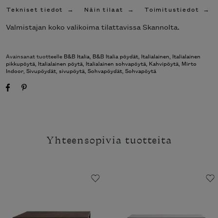
Tekniset tiedot
Näin tilaat
Toimitustiedot
Valmistajan koko valikoima tilattavissa Skannolta.
Avainsanat tuotteelle
B&B Italia
,
B&B Italia pöydät
,
Italialainen
,
Italialainen
pikkupöytä
,
Italialainen pöytä
,
Italialainen sohvapöytä
,
Kahvipöytä
,
Mirto
Indoor
,
Sivupöydät
,
sivupöytä
,
Sohvapöydät
,
Sohvapöytä
Yhteensopivia tuotteita