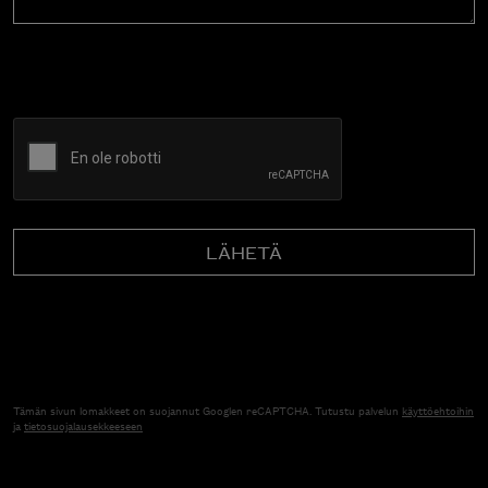
CAPTCHA
Tämän sivun lomakkeet on suojannut Googlen reCAPTCHA. Tutustu palvelun
käyttöehtoihin
ja
tietosuojalausekkeeseen