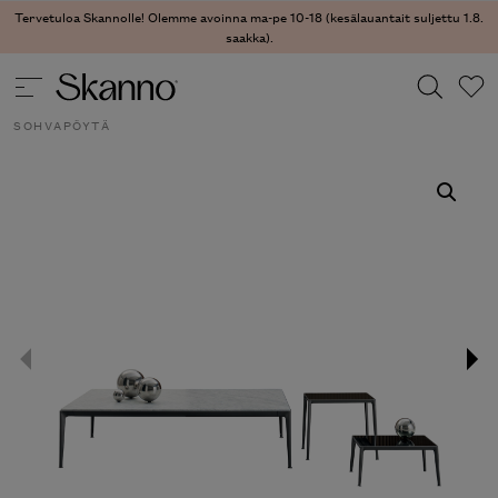
Tervetuloa Skannolle! Olemme avoinna ma-pe 10-18 (kesälauantait suljettu 1.8.
saakka).
PÖYDÄT
/
SIVU- JA SOHVAPÖYDÄT
/ MIRTO INDOOR
SOHVAPÖYTÄ
Haku
Type 2 or more characters for results.