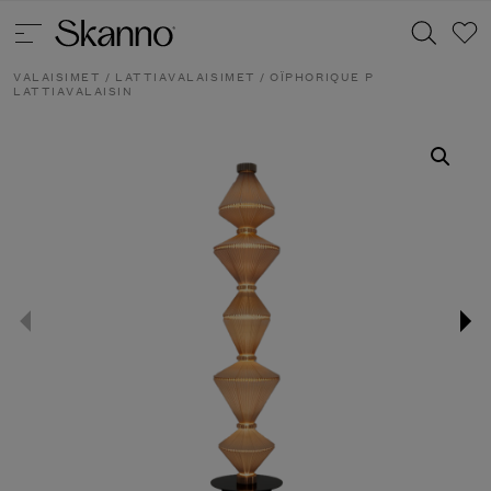
VALAISIMET
/
LATTIAVALAISIMET
/ OÏPHORIQUE P
LATTIAVALAISIN
Haku
Type 2 or more characters for results.