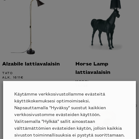
Alzabile lattiavalaisin
Horse Lamp
lattiavalaisin
TATO
ALK.
1611
€
MOOOI
7609
€
Käytämme verkkosivustollamme evästeitä
käyttökokemuksesi optimoimiseksi.
Napsauttamalla "Hyväksy" suostut kaikkien
verkkosivustomme evästeiden käyttöön.
Valitsemalla "Hylkää" sallit ainoastaan
välttämättömien evästeiden käytön, jolloin kaikkia
sivuston toiminnallisuuksia ei pystytä suorittamaan.