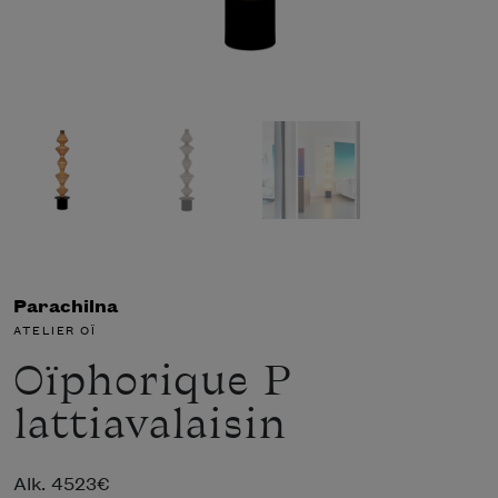
Parachilna
ATELIER OÏ
Oïphorique P
lattiavalaisin
Alk.
4523
€