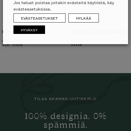
Jos haluat poistaa joitakin evästeitä käytöstä, käy
evästeasetuksissa.
EVÄSTEASETUKSET
HYLKÄÄ
HYVÄKSY
Mama lattiavalaisin
Filigree lattiavalaisin
LIGNE ROSET
MOOOI
ALK.
1252
€
3335
€
TILAA SKANNO-UUTISKIRJE
100% designia. 0%
spämmiä.