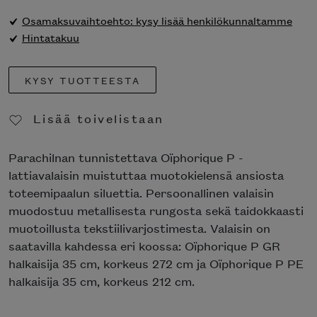
Osamaksuvaihtoehto: kysy lisää henkilökunnaltamme
Hintatakuu
KYSY TUOTTEESTA
Lisää toivelistaan
Poista toivelistasta
Parachilnan tunnistettava Oïphorique P -
lattiavalaisin muistuttaa muotokielensä ansiosta
toteemipaalun siluettia. Persoonallinen valaisin
muodostuu metallisesta rungosta sekä taidokkaasti
muotoillusta tekstiilivarjostimesta. Valaisin on
saatavilla kahdessa eri koossa: Oïphorique P GR
halkaisija 35 cm, korkeus 272 cm ja Oïphorique P PE
halkaisija 35 cm, korkeus 212 cm.