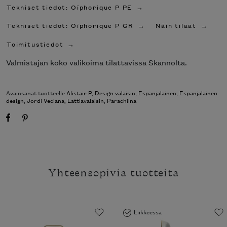
Tekniset tiedot: Oïphorique P PE
Tekniset tiedot: Oïphorique P GR
Näin tilaat
Toimitustiedot
Valmistajan koko valikoima tilattavissa Skannolta.
Avainsanat tuotteelle
Alistair P
,
Design valaisin
,
Espanjalainen
,
Espanjalainen
design
,
Jordi Veciana
,
Lattiavalaisin
,
Parachilna
Yhteensopivia tuotteita
Liikkeessä