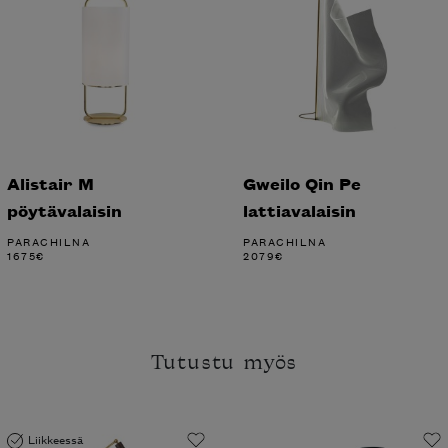
Alistair M
Gweilo Qin Pe
pöytävalaisin
lattiavalaisin
PARACHILNA
PARACHILNA
1675
€
2079
€
Tutustu myös
Liikkeessä