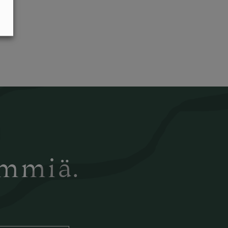
ämmiä.