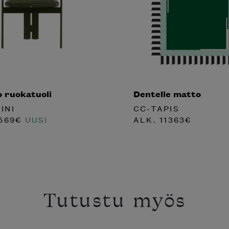
o ruokatuoli
Dentelle matto
INI
CC-TAPIS
569
€
UUSI
ALK.
11363
€
Tutustu myös