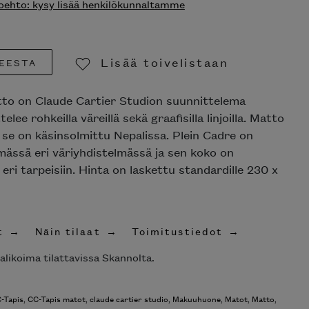
ehto: kysy lisää henkilökunnaltamme
Lisää toivelistaan
EESTA
Poista toivelistasta
tto on Claude Cartier Studion suunnittelema
telee rohkeilla väreillä sekä graafisilla linjoilla. Matto
a se on käsinsolmittu Nepalissa. Plein Cadre on
emässä eri väriyhdistelmässä ja sen koko on
eri tarpeisiin. Hinta on laskettu standardille 230 x
t
Näin tilaat
Toimitustiedot
alikoima tilattavissa Skannolta.
-Tapis
,
CC-Tapis matot
,
claude cartier studio
,
Makuuhuone
,
Matot
,
Matto
,