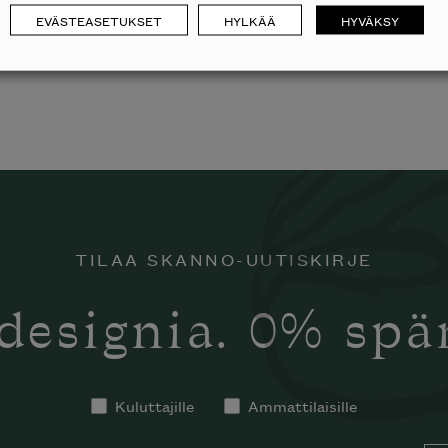
EVÄSTEASETUKSET
HYLKÄÄ
HYVÄKSY
TILAA SKANNO-UUTISKIRJE
designia. 0% sp
Kuluttajille
Ammattilaisille