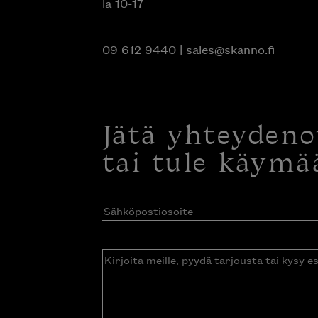
la 10-17
09 612 9440
|
sales@skanno.fi
Jätä yhteyden
tai tule käymä
Sähköpostiosoite
(Pakollinen)
Kirjoita
meille,
pyydä
tarjousta