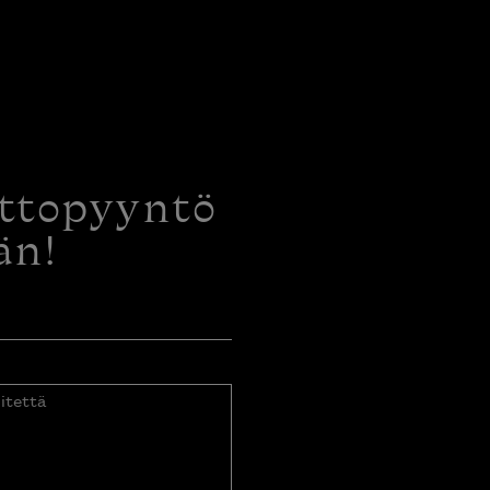
ottopyyntö
än!