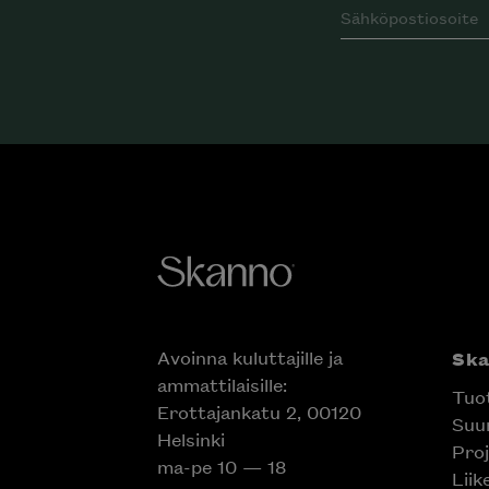
Avoinna kuluttajille ja
Sk
ammattilaisille:
Tuo
Erottajankatu 2, 00120
Suun
Helsinki
Proj
ma-pe 10 — 18
Liik