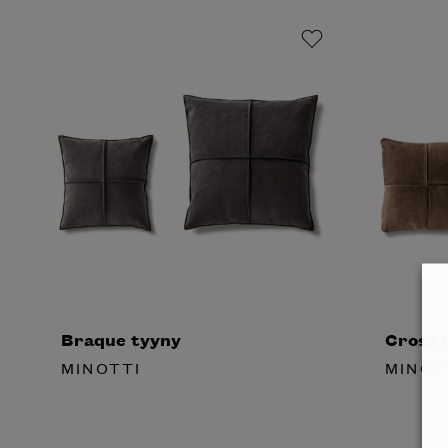
Braque tyyny
Cross 
MINOTTI
MINOT