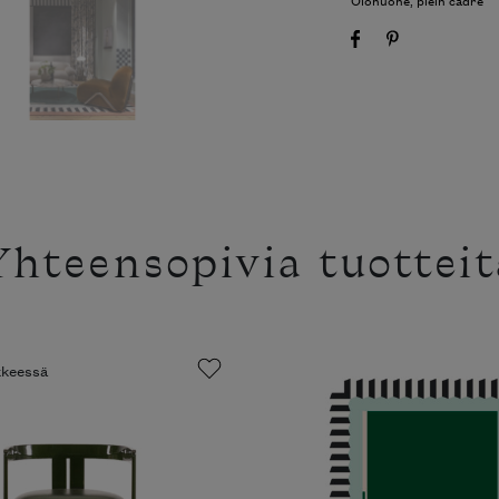
Yhteensopivia tuotteit
ikkeessä