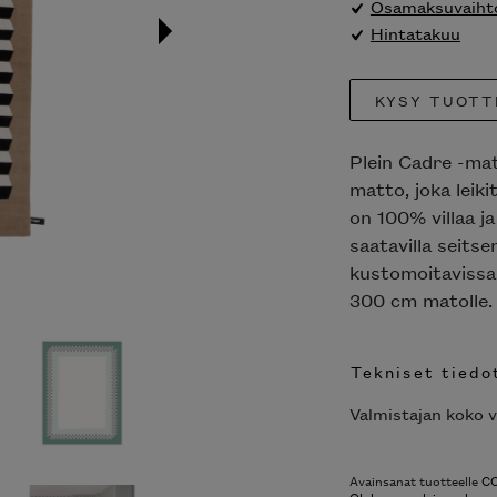
Osamaksuvaihto
Hintatakuu
KYSY TUOTT
Plein Cadre -ma
matto, joka leikit
on 100% villaa j
saatavilla seits
kustomoitavissa 
300 cm matolle.
Tekniset tiedo
Valmistajan koko v
Avainsanat tuotteelle
CC
Olohuone
,
plein cadre