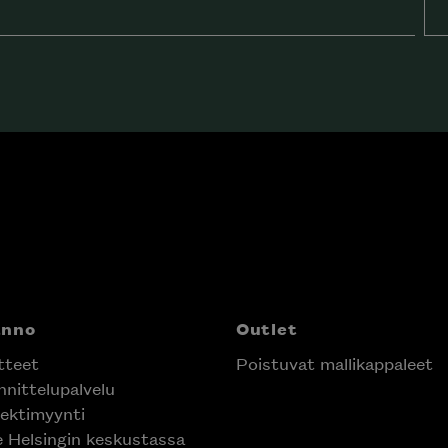
anno
Outlet
tteet
Poistuvat mallikappaleet
nittelupalvelu
ektimyynti
e Helsingin keskustassa