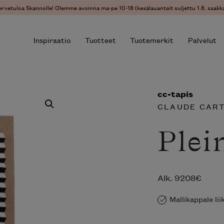
ervetuloa Skannolle! Olemme avoinna ma-pe 10-18 (kesälauantait suljettu 1.8. saakka
Inspiraatio
Tuotteet
Tuotemerkit
Palvelut
O
cc-tapis
r results.
CLAUDE CART
Plei
Alk.
9208
€
Mallikappale li