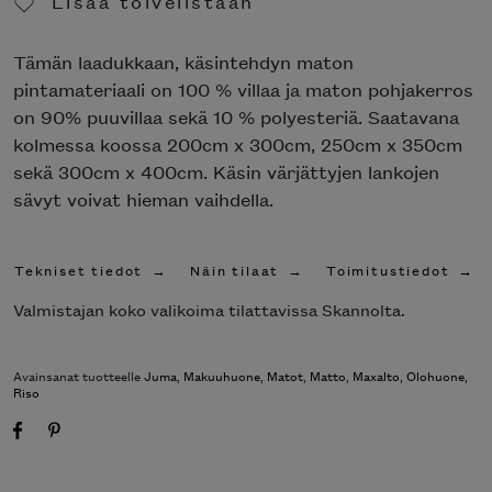
Lisää toivelistaan
Poista toivelistasta
Tämän laadukkaan, käsintehdyn maton
pintamateriaali on 100 % villaa ja maton pohjakerros
on 90% puuvillaa sekä 10 % polyesteriä. Saatavana
kolmessa koossa 200cm x 300cm, 250cm x 350cm
sekä 300cm x 400cm. Käsin värjättyjen lankojen
sävyt voivat hieman vaihdella.
Tekniset tiedot
Näin tilaat
Toimitustiedot
Valmistajan koko valikoima tilattavissa Skannolta.
Avainsanat tuotteelle
Juma
,
Makuuhuone
,
Matot
,
Matto
,
Maxalto
,
Olohuone
,
Riso