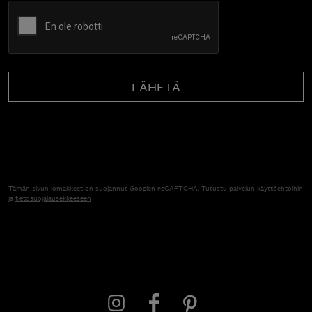
CAPTCHA
Tämän sivun lomakkeet on suojannut Googlen reCAPTCHA. Tutustu palvelun
käyttöehtoihin
ja
tietosuojalausekkeeseen