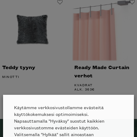
Teddy tyyny
Ready Made Curtain
verhot
MINOTTI
KVADRAT
ALK.
363
€
Käytämme verkkosivustollamme evästeitä
käyttökokemuksesi optimoimiseksi.
Napsauttamalla "Hyväksy" suostut kaikkien
verkkosivustomme evästeiden käyttöön.
Valitsemalla "Hylkää" sallit ainoastaan