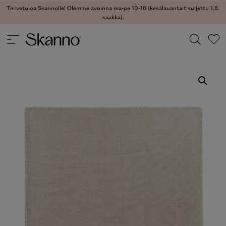
Tervetuloa Skannolle! Olemme avoinna ma-pe 10-18 (kesälauantait suljettu 1.8.
saakka).
TEKSTIILIT
/
MATOT
/ RISO MATTO
Haku
Type 2 or more characters for results.