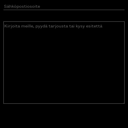
Sähköpostiosoite
(Pakollinen)
Kirjoita
meille,
pyydä
tarjousta
tai
kysy
esitettä