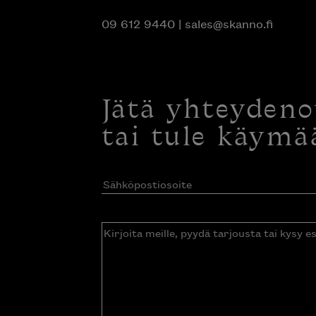
09 612 9440
|
sales@skanno.fi
Jätä yhteyden
tai tule käymä
Sähköpostiosoite
(Pakollinen)
Kirjoita
meille,
pyydä
tarjousta
tai
kysy