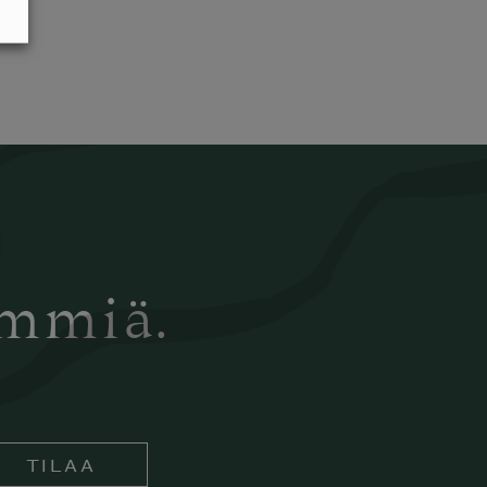
ämmiä.
TILAA