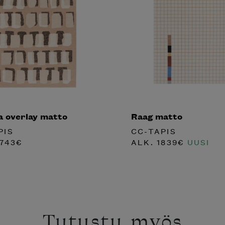
a overlay matto
Raag matto
PIS
CC-TAPIS
743
€
ALK.
1839
€
UUSI
Tutustu myös