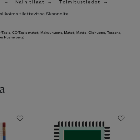
t
Näin tilaat
Toimitustiedot
alikoima tilattavissa Skannolta.
-Tapis
,
CC-Tapis matot
,
Makuuhuone
,
Matot
,
Matto
,
Olohuone
,
Tessera
,
bu Pushelberg
a