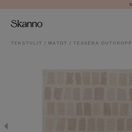
T
Haku
TEKSTIILIT
/
MATOT
/ TESSERA OUTCROP
Type 2 or more characters fo