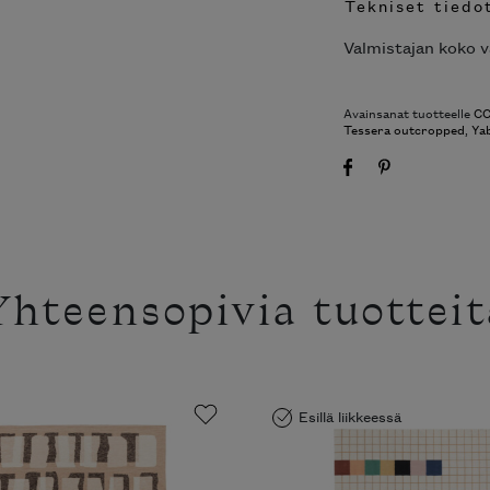
Tekniset tiedo
Valmistajan koko v
Avainsanat tuotteelle
CC
Tessera outcropped
,
Ya
Yhteensopivia tuotteit
Esillä liikkeessä