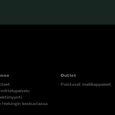
anno
Outlet
tteet
Poistuvat mallikappaleet
nittelupalvelu
ektimyynti
e Helsingin keskustassa