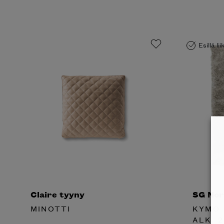
Esillä li
Claire tyyny
SG Nor
MINOTTI
KYMO
ALK.
2