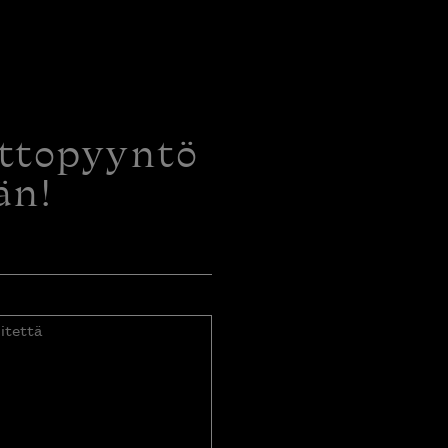
ottopyyntö
än!