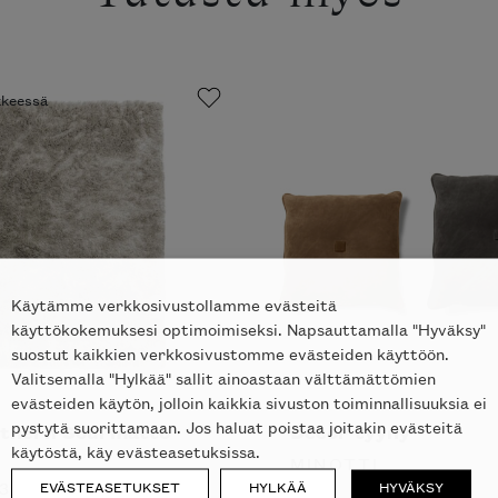
ikkeessä
Käytämme verkkosivustollamme evästeitä
käyttökokemuksesi optimoimiseksi. Napsauttamalla "Hyväksy"
suostut kaikkien verkkosivustomme evästeiden käyttöön.
Valitsemalla "Hylkää" sallit ainoastaan välttämättömien
evästeiden käytön, jolloin kaikkia sivuston toiminnallisuuksia ei
pystytä suorittamaan. Jos haluat poistaa joitakin evästeitä
thern Soul matto
Decor tyyny
käytöstä, käy evästeasetuksissa.
MINOTTI
EVÄSTEASETUKSET
HYLKÄÄ
HYVÄKSY
394
€