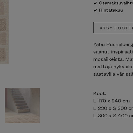
Osamaksuvaihto
Hintatakuu
KYSY TUOTT
Yabu Pushelberg
saanut inspiraati
mosaiikeista. Ma
mattoja nykyaikai
saatavilla väriss
Koot:
L 170 x 240 cm
L 230 x S 300 c
L 300 x S 400 