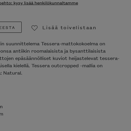
ehto: kysy lisää henkilökunnaltamme
Lisää toivelistaan
EESTA
Poista toivelistasta
in suunnittelema Tessera-mattokokoelma on
onsa antiikin roomalaisista ja bysanttilaisista
ttojen epäsäännölliset kuviot heijastelevat tessera-
sella kielellä. Tessera outcropped -mallia on
ä: Natural.
m
cm