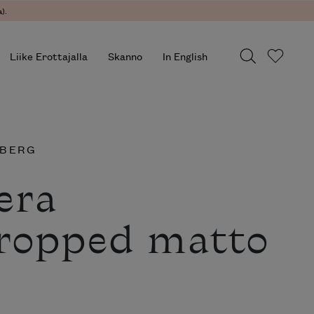
).
Liike Erottajalla
Skanno
In English
LBERG
era
ropped matto