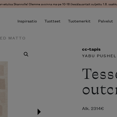
ervetuloa Skannolle! Olemme avoinna ma-pe 10-18 (kesälauantait suljettu 1.8. saakka
Inspiraatio
Tuotteet
Tuotemerkit
Palvelut
PED MATTO
cc-tapis
r results.
YABU PUSHE
Tess
outc
Alk.
2314
€