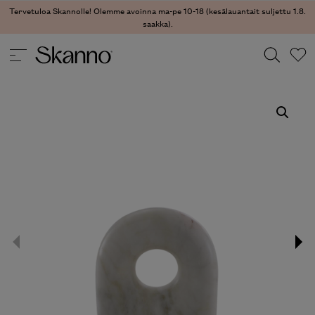
Tervetuloa Skannolle! Olemme avoinna ma-pe 10-18 (kesälauantait suljettu 1.8.
saakka).
SISUSTUSTUOTTEET
/
PIENSISUSTUS
/ TORE KIRJATUKI
Haku
Type 2 or more characters for results.