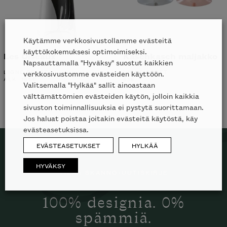
Käytämme verkkosivustollamme evästeitä
käyttökokemuksesi optimoimiseksi.
Les Oiseaux
Kaschkasch maljakko
Napsauttamalla "Hyväksy" suostut kaikkien
LIGNE ROSET
LIGNE ROSET
verkkosivustomme evästeiden käyttöön.
ALK.
160
€
88
€
Valitsemalla "Hylkää" sallit ainoastaan
välttämättömien evästeiden käytön, jolloin kaikkia
sivuston toiminnallisuuksia ei pystytä suorittamaan.
Jos haluat poistaa joitakin evästeitä käytöstä, käy
evästeasetuksissa.
EVÄSTEASETUKSET
HYLKÄÄ
HYVÄKSY
TILAA SKANNO-UUTISKIRJE
100% designia. 0%
spämmiä.