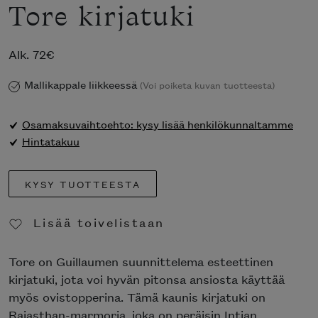
Tore kirjatuki
Alk.
72
€
Mallikappale liikkeessä
(Voi poiketa kuvan tuotteesta)
Osamaksuvaihtoehto: kysy lisää henkilökunnaltamme
Hintatakuu
KYSY TUOTTEESTA
Lisää toivelistaan
Poista toivelistasta
Tore on Guillaumen suunnittelema esteettinen
kirjatuki, jota voi hyvän pitonsa ansiosta käyttää
myös ovistopperina. Tämä kaunis kirjatuki on
Rajasthan-marmoria, joka on peräisin Intian