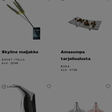
Skyline maljakko
Amasumpa
tarjoilualusta
SOVET ITALIA
ALK.
224
€
BOSA
ALK.
472
€
Liikkeessä