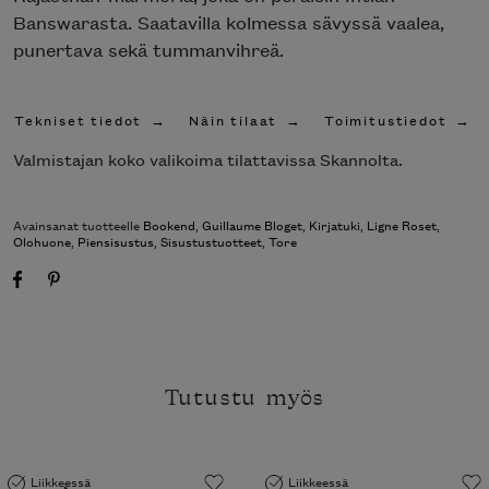
Banswarasta. Saatavilla kolmessa sävyssä vaalea,
punertava sekä tummanvihreä.
Tekniset tiedot
Näin tilaat
Toimitustiedot
Valmistajan koko valikoima tilattavissa Skannolta.
Avainsanat tuotteelle
Bookend
,
Guillaume Bloget
,
Kirjatuki
,
Ligne Roset
,
Olohuone
,
Piensisustus
,
Sisustustuotteet
,
Tore
Tutustu myös
Liikkeessä
Liikkeessä