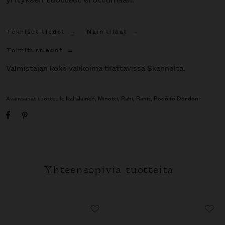
Tekniset tiedot
Näin tilaat
Toimitustiedot
Valmistajan koko valikoima tilattavissa Skannolta.
Avainsanat tuotteelle
Italialainen
,
Minotti
,
Rahi
,
Rahit
,
Rodolfo Dordoni
Yhteensopivia tuotteita