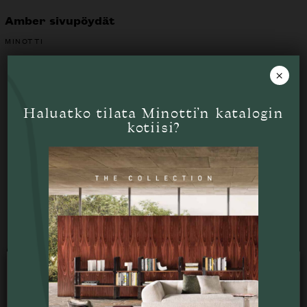
Amber sivupöydät
MINOTTI
×
Haluatko tilata Minotti’n katalogin
Tutustu myös
kotiisi?
Käytämme verkkosivustollamme evästeitä
käyttökokemuksesi optimoimiseksi.