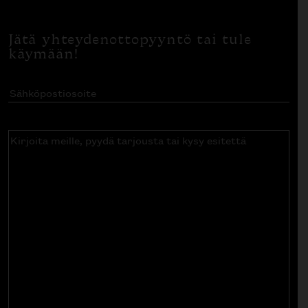
Jätä yhteydenottopyyntö tai tule
käymään!
Sähköpostiosoite
(Pakollinen)
Kirjoita
meille,
pyydä
tarjousta
tai
kysy
esitettä