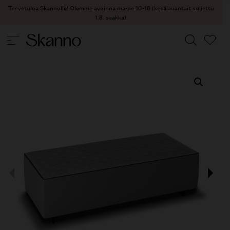
Tervetuloa Skannolle! Olemme avoinna ma-pe 10-18 (kesälauantait suljettu
1.8. saakka).
SOHVAT
/
RAHIT
/ YANG RAHI
Haku
Type 2 or more characters for results.