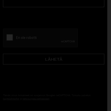
CAPTCHA
Tämän sivun lomakkeet on suojannut Googlen reCAPTCHA. Tutustu palvelun
käyttöehtoihin
ja
tietosuojalausekkeeseen