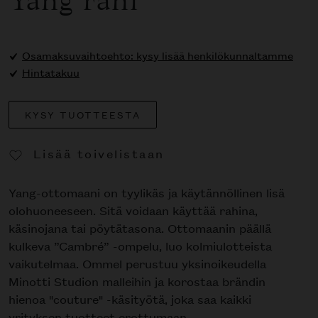
Yang rahi
Osamaksuvaihtoehto: kysy lisää henkilökunnaltamme
Hintatakuu
KYSY TUOTTEESTA
Lisää toivelistaan
Poista toivelistasta
Yang-ottomaani on tyylikäs ja käytännöllinen lisä
olohuoneeseen. Sitä voidaan käyttää rahina,
käsinojana tai pöytätasona. Ottomaanin päällä
kulkeva ”Cambré” -ompelu, luo kolmiulotteista
vaikutelmaa. Ommel perustuu yksinoikeudella
Minotti Studion malleihin ja korostaa brändin
hienoa "couture" -käsityötä, joka saa kaikki
yrityksen tuotteet erottumaan.