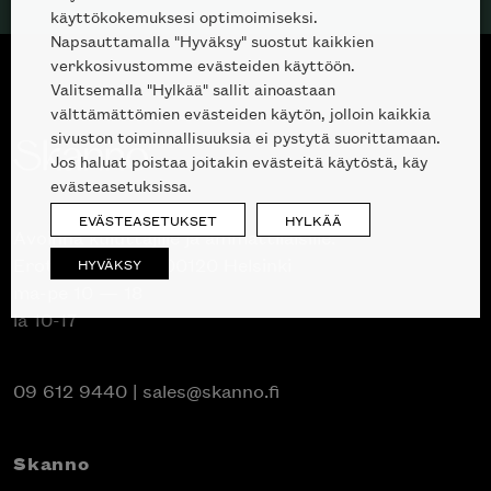
käyttökokemuksesi optimoimiseksi.
Napsauttamalla "Hyväksy" suostut kaikkien
verkkosivustomme evästeiden käyttöön.
Valitsemalla "Hylkää" sallit ainoastaan
välttämättömien evästeiden käytön, jolloin kaikkia
sivuston toiminnallisuuksia ei pystytä suorittamaan.
Jos haluat poistaa joitakin evästeitä käytöstä, käy
evästeasetuksissa.
EVÄSTEASETUKSET
HYLKÄÄ
Avoinna kuluttajille ja ammattilaisille:
Erottajankatu 2, 00120 Helsinki
HYVÄKSY
ma-pe 10 — 18
la 10-17
09 612 9440
|
sales@skanno.fi
Skanno