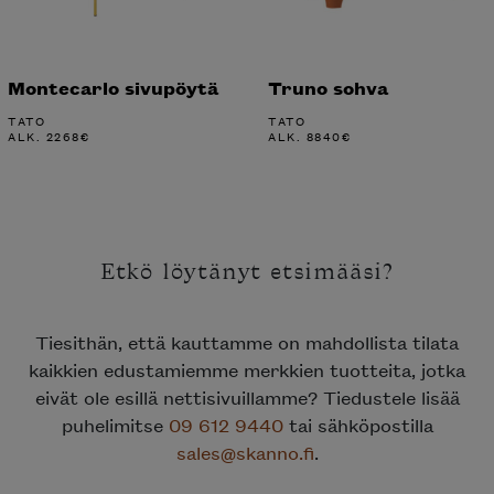
Montecarlo sivupöytä
Truno sohva
TATO
TATO
ALK.
2268
€
ALK.
8840
€
Etkö löytänyt etsimääsi?
Tiesithän, että kauttamme on mahdollista tilata
kaikkien edustamiemme merkkien tuotteita, jotka
eivät ole esillä nettisivuillamme? Tiedustele lisää
puhelimitse
09 612 9440
tai sähköpostilla
sales@skanno.fi
.