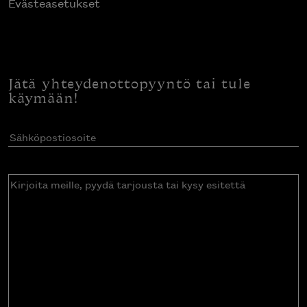
Evästeasetukset
Jätä yhteydenottopyyntö tai tule
käymään!
Sähköpostiosoite
(Pakollinen)
Kirjoita
meille,
pyydä
tarjousta
tai
kysy
esitettä