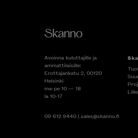
Avoinna kuluttajille ja
Sk
ammattilaisille:
Tuo
Erottajankatu 2, 00120
Suun
Helsinki
Proj
ma-pe 10 — 18
Liik
la 10-17
09 612 9440
|
sales@skanno.fi