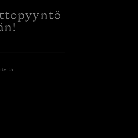
ottopyyntö
än!