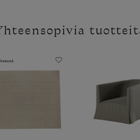
Yhteensopivia tuotteit
ikkeessä