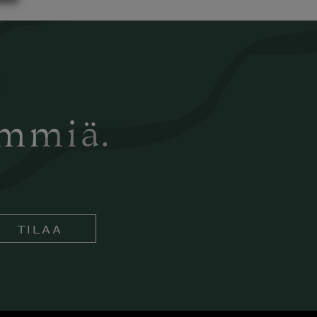
ämmiä.
TILAA