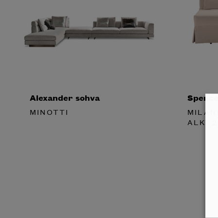
Alexander sohva
Spence
MINOTTI
MILAN
ALK.
2