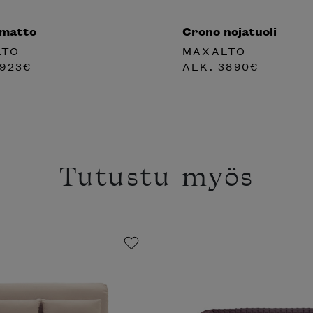
 matto
Crono nojatuoli
LTO
MAXALTO
923
€
ALK.
3890
€
Tutustu myös