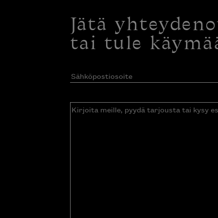
Jätä yhteyden
tai tule käymä
Sähköpostiosoite
(Pakollinen)
Kirjoita
meille,
pyydä
tarjousta
tai
kysy
esitettä