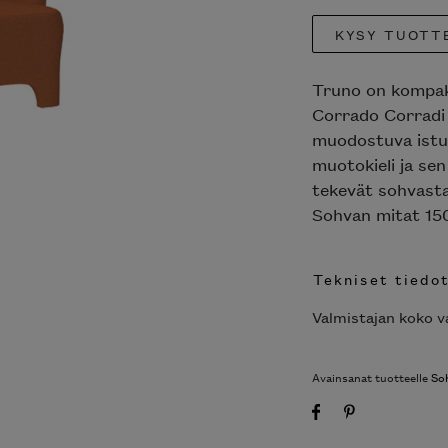
KYSY TUOTT
Truno on kompakt
Corrado Corradi
muodostuva istui
muotokieli ja sen
tekevät sohvasta
Sohvan mitat 150
Tekniset tiedo
Valmistajan koko va
Avainsanat tuotteelle
So