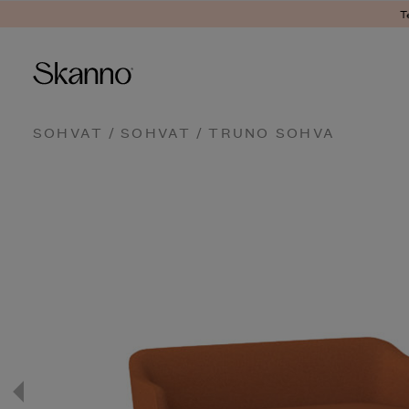
T
Haku
SOHVAT
/
SOHVAT
/ TRUNO SOHVA
Type 2 or more characters fo