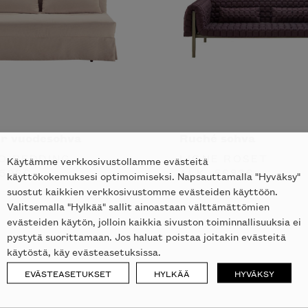
r vuodesohva
Ruché sohva
O BEDDING
LIGNE ROSET
Käytämme verkkosivustollamme evästeitä
596
€
ALK.
5683
€
käyttökokemuksesi optimoimiseksi. Napsauttamalla "Hyväksy"
suostut kaikkien verkkosivustomme evästeiden käyttöön.
Valitsemalla "Hylkää" sallit ainoastaan välttämättömien
evästeiden käytön, jolloin kaikkia sivuston toiminnallisuuksia ei
pystytä suorittamaan. Jos haluat poistaa joitakin evästeitä
käytöstä, käy evästeasetuksissa.
EVÄSTEASETUKSET
HYLKÄÄ
HYVÄKSY