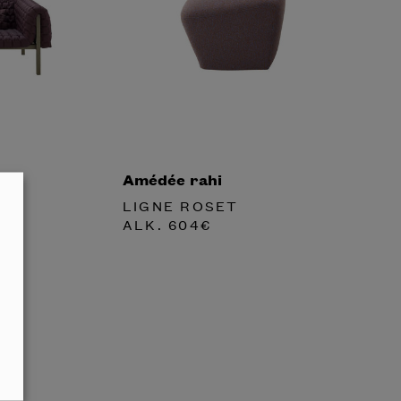
Amédée rahi
LIGNE ROSET
ALK.
604
€