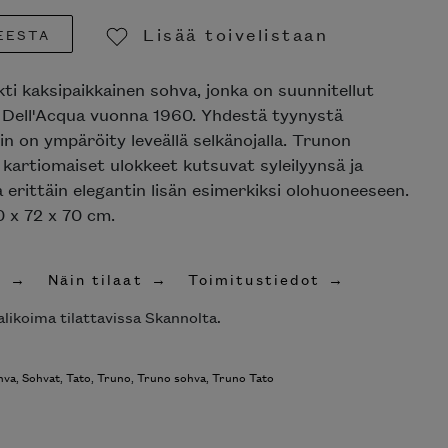
Lisää toivelistaan
EESTA
Poista toivelistasta
i kaksipaikkainen sohva, jonka on suunnitellut
 Dell'Acqua vuonna 1960. Yhdestä tyynystä
n on ympäröity leveällä selkänojalla. Trunon
 kartiomaiset ulokkeet kutsuvat syleilyynsä ja
 erittäin elegantin lisän esimerkiksi olohuoneeseen.
 x 72 x 70 cm.
t
Näin tilaat
Toimitustiedot
likoima tilattavissa Skannolta.
hva
,
Sohvat
,
Tato
,
Truno
,
Truno sohva
,
Truno Tato