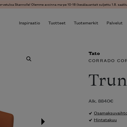
ervetuloa Skannolle! Olemme avoinna ma-pe 10-18 (kesälauantait suljettu 1.8. saakka
Inspiraatio
Tuotteet
Tuotemerkit
Palvelut
Tato
r results.
CORRADO COR
Trun
Alk.
8840
€
Osamaksuvaihtoe
Hintatakuu