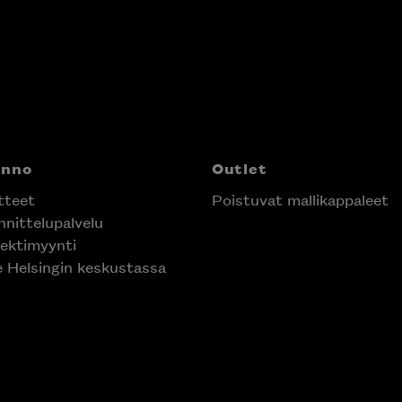
anno
Outlet
tteet
Poistuvat mallikappaleet
nittelupalvelu
ektimyynti
e Helsingin keskustassa