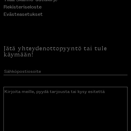
Rekisteriseloste
Evästeasetukset
Jätä yhteydenottopyyntö tai tule
käymään!
Sähköpostiosoite
(Pakollinen)
Kirjoita
meille,
pyydä
tarjousta
tai
kysy