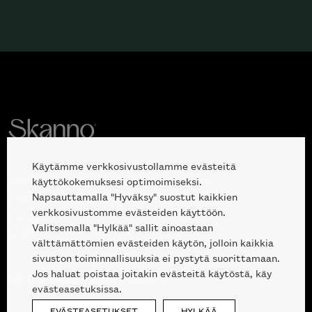
Käytämme verkkosivustollamme evästeitä
Avoinna kuluttajille ja ammattilaisille:
käyttökokemuksesi optimoimiseksi.
Napsauttamalla "Hyväksy" suostut kaikkien
Erottajankatu 2, 00120 Helsinki
verkkosivustomme evästeiden käyttöön.
ma-pe 10 — 18
Valitsemalla "Hylkää" sallit ainoastaan
la 10-17
välttämättömien evästeiden käytön, jolloin kaikkia
sivuston toiminnallisuuksia ei pystytä suorittamaan.
Jos haluat poistaa joitakin evästeitä käytöstä, käy
09 612 9440
|
sales@skanno.fi
evästeasetuksissa.
EVÄSTEASETUKSET
HYLKÄÄ