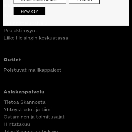
Skanno
HYVÄKSY
Tuotteet
Suunnittelupalvelu
Projektimyynti
Liike Helsingin keskustassa
Outlet
Poistuvat mallikappaleet
Asiakaspalvelu
Tietoa Skannosta
Yhteystiedot ja tiimi
Ostaminen ja toimitusajat
Hintatakuu
Tilaa Skanno-uutiskirje