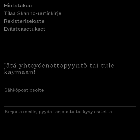
Hintatakuu
Tilaa Skanno-uutiskirje
Rekisteriseloste
Evästeasetukset
Jätä yhteydenottopyyntö tai tule
käymään!
Sähköpostiosoite
(Pakollinen)
Kirjoita
meille,
pyydä
tarjousta
tai