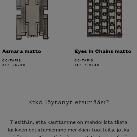
Asmara matto
Eyes In Chains matto
CC-TAPIS
CC-TAPIS
ALK.
7679
€
ALK.
13944
€
Etkö löytänyt etsimääsi?
Tiesithän, että kauttamme on mahdollista tilata
kaikkien edustamiemme merkkien tuotteita, jotka
eivät ole esillä nettisivuillamme? Tiedustele lisää