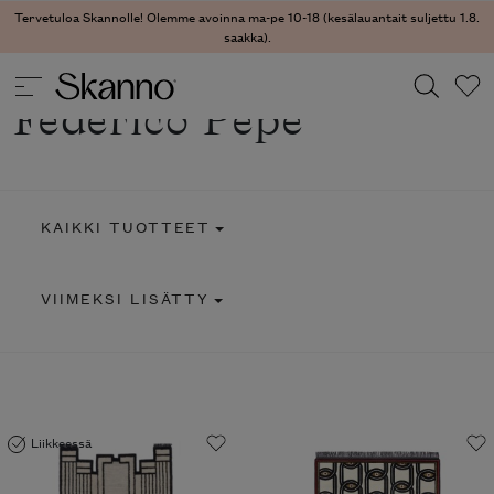
Tervetuloa Skannolle! Olemme avoinna ma-pe 10-18 (kesälauantait suljettu 1.8.
saakka).
Federico Pepe
Haku
Type 2 or more characters for results.
KAIKKI TUOTTEET
VIIMEKSI LISÄTTY
Liikkeessä