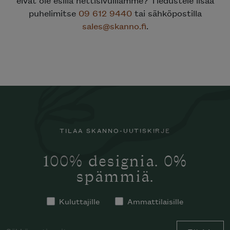
puhelimitse
09 612 9440
tai sähköpostilla
sales@skanno.fi
.
TILAA SKANNO-UUTISKIRJE
100% designia. 0%
spämmiä.
Kuluttajille
Ammattilaisille