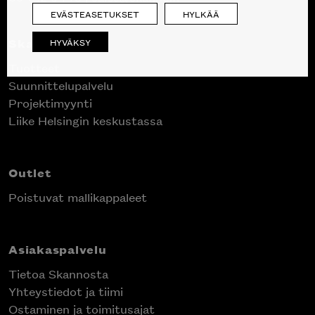
EVÄSTEASETUKSET
HYLKÄÄ
Skanno
HYVÄKSY
Tuotteet
Suunnittelupalvelu
Projektimyynti
Liike Helsingin keskustassa
Outlet
Poistuvat mallikappaleet
Asiakaspalvelu
Tietoa Skannosta
Yhteystiedot ja tiimi
Ostaminen ja toimitusajat