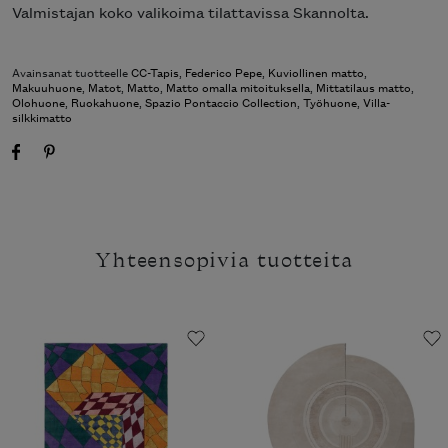
Valmistajan koko valikoima tilattavissa Skannolta.
Avainsanat tuotteelle
CC-Tapis
,
Federico Pepe
,
Kuviollinen matto
,
Makuuhuone
,
Matot
,
Matto
,
Matto omalla mitoituksella
,
Mittatilaus matto
,
Olohuone
,
Ruokahuone
,
Spazio Pontaccio Collection
,
Työhuone
,
Villa-
silkkimatto
Yhteensopivia tuotteita