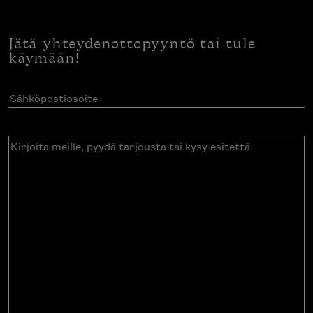
Jätä yhteydenottopyyntö tai tule
käymään!
Sähköpostiosoite
(Pakollinen)
Kirjoita
meille,
pyydä
tarjousta
tai
kysy
esitettä