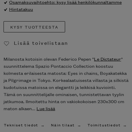
Osamaksuvaihtoehto: kysy lisää henkilökunnaltamme
Hintatakuu
KYSY TUOTTEESTA
Lisää toivelistaan
Poista toivelistasta
Milanosta kotoisin olevan Federico Pepen "
Le Dictateur
"
suunnittelema Spazio Pontaccio Collection koostuu
kolmesta erilaisesta matosta: Eyes in chains, Boyakatekka
ja Pilgrimage in Tokyo. Korkealaatuisesta villasta ja silkistä
kudotuissa matoissa on elegantti ja leikkisä kuviointi.
Tämä on suunnittelijalle ominaisen, tunnistettavan tyylin
jatkumoa. Ilmoitettu hinta on vakiokokoisen 230x300 cm
maton alkaen...
Lue lisää
Tekniset tiedot
Näin tilaat
Toimitustiedot