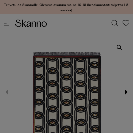
Tervetuloa Skannolle! Olemme avoinna ma-pe 10-18 (kesälauantait suljettu 1.8.
saakka).
TEKSTIILIT
/
MATOT
/ EYES IN CHAINS MATTO
Haku
Type 2 or more characters for results.