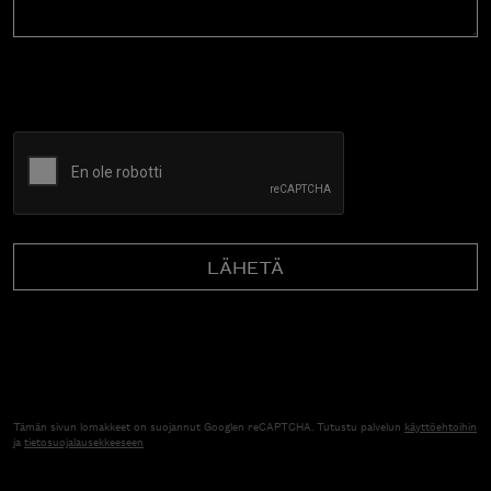
CAPTCHA
Tämän sivun lomakkeet on suojannut Googlen reCAPTCHA. Tutustu palvelun
käyttöehtoihin
ja
tietosuojalausekkeeseen