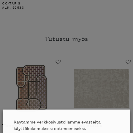
CC-TAPIS
ALK.
5953
€
Tutustu myös
Käytämme verkkosivustollamme evästeitä
Tangle matto
Istos matto
käyttökokemuksesi optimoimiseksi.