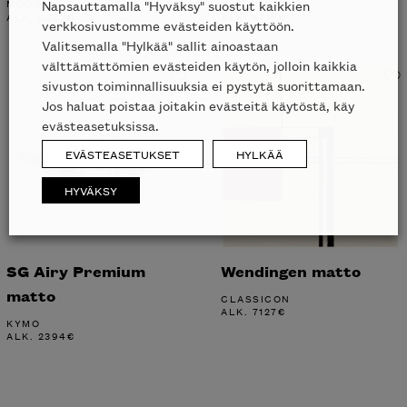
MOOOI
B&B ITALIA
Napsauttamalla "Hyväksy" suostut kaikkien
ALK.
2603
€
ALK.
5716
€
verkkosivustomme evästeiden käyttöön.
Valitsemalla "Hylkää" sallit ainoastaan
välttämättömien evästeiden käytön, jolloin kaikkia
sivuston toiminnallisuuksia ei pystytä suorittamaan.
Jos haluat poistaa joitakin evästeitä käytöstä, käy
evästeasetuksissa.
EVÄSTEASETUKSET
HYLKÄÄ
HYVÄKSY
SG Airy Premium
Wendingen matto
matto
CLASSICON
ALK.
7127
€
KYMO
ALK.
2394
€