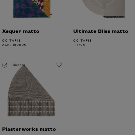
Xequer matto
Ultimate Bliss matto
CC-TAPIS
CC-TAPIS
ALK.
15069
€
11179
€
Liikkeessä
Plasterworks matto