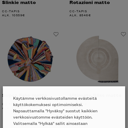
Slinkie matto
Rotazioni matto
CC-TAPIS
CC-TAPIS
ALK.
10559
€
ALK.
8546
€
Super Fake matto
Ultimate Bliss matto
Käytämme verkkosivustollamme evästeitä
CC-TAPIS
CC-TAPIS
käyttökokemuksesi optimoimiseksi.
ALK.
6014
€
11179
€
Napsauttamalla "Hyväksy" suostut kaikkien
verkkosivustomme evästeiden käyttöön.
Valitsemalla "Hylkää" sallit ainoastaan