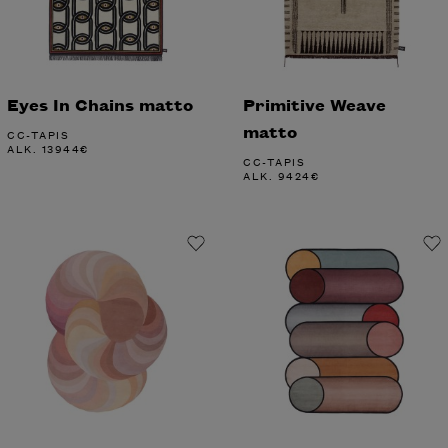
Eyes In Chains matto
Primitive Weave
matto
CC-TAPIS
ALK.
13944
€
CC-TAPIS
ALK.
9424
€