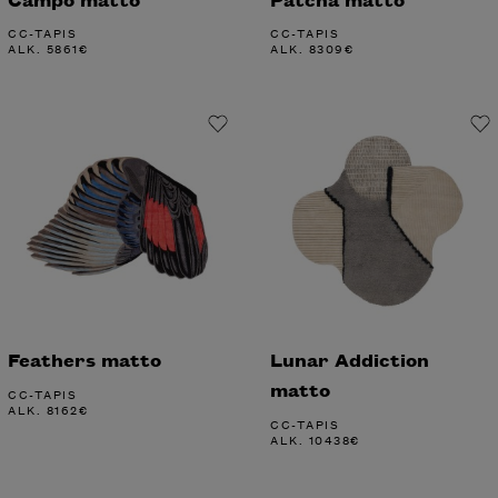
CC-TAPIS
CC-TAPIS
ALK.
5861
€
ALK.
8309
€
Feathers matto
Lunar Addiction
matto
CC-TAPIS
ALK.
8162
€
CC-TAPIS
ALK.
10438
€