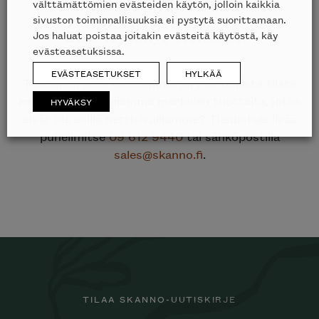
välttämättömien evästeiden käytön, jolloin kaikkia
sivuston toiminnallisuuksia ei pystytä suorittamaan.
Jos haluat poistaa joitakin evästeitä käytöstä, käy
Etkö löytänyt etsimääsi?
evästeasetuksissa.
EVÄSTEASETUKSET
HYLKÄÄ
Tiesithän, että kauttamme on mahdollista tilata
kaikkien edustamiemme merkkien tuotteita, jotka
HYVÄKSY
eivät ole esillä nettisivuillamme? Tiedustele lisää
puhelimitse
09 612 9440
tai sähköpostilla
sales@skanno.fi
.
TILAA SKANNO-UUTISKIRJE