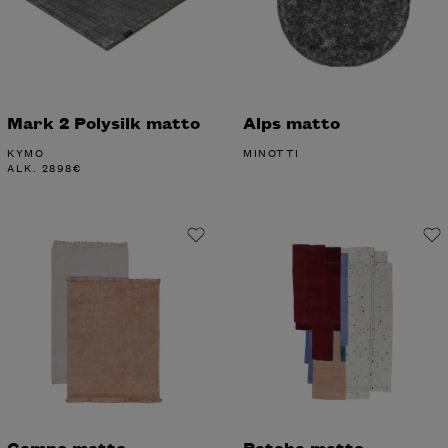
Mark 2 Polysilk matto
Alps matto
KYMO
MINOTTI
ALK.
2898
€
Campo matto
Patcha matto