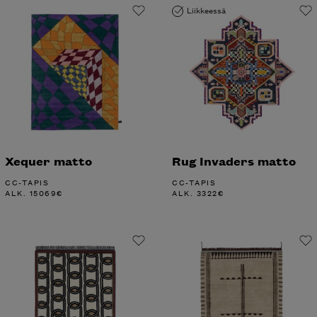
Liikkeessä
Xequer matto
Rug Invaders matto
CC-TAPIS
CC-TAPIS
ALK.
15069
€
ALK.
3322
€