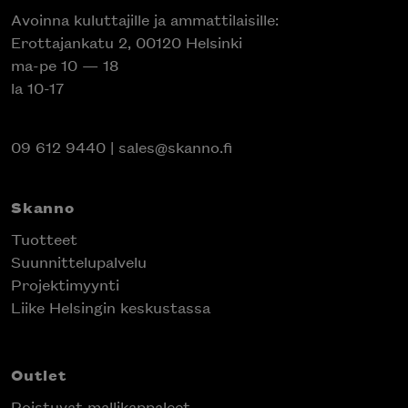
Avoinna kuluttajille ja ammattilaisille:
Erottajankatu 2, 00120 Helsinki
ma-pe 10 — 18
la 10-17
09 612 9440
|
sales@skanno.fi
Skanno
Tuotteet
Suunnittelupalvelu
Projektimyynti
Liike Helsingin keskustassa
Outlet
Poistuvat mallikappaleet