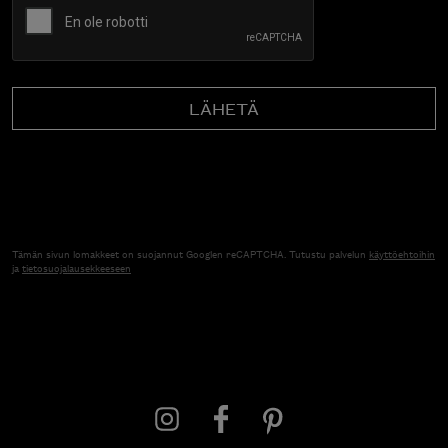
Tämän sivun lomakkeet on suojannut Googlen reCAPTCHA. Tutustu palvelun
käyttöehtoihin
ja
tietosuojalausekkeeseen