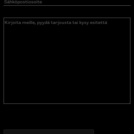
Sähköpostiosoite
(Pakollinen)
Kirjoita
meille,
pyydä
tarjousta
tai
kysy
esitettä
CAPTCHA