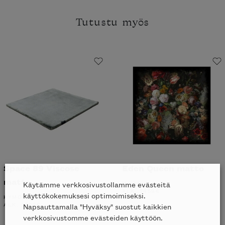
Tutustu myös
Space 89 Viscose
Eden Queen matto
matto
MOOOI
Käytämme verkkosivustollamme evästeitä
ALK.
2459
€
käyttökokemuksesi optimoimiseksi.
KYMO
ALK.
2898
€
Napsauttamalla "Hyväksy" suostut kaikkien
verkkosivustomme evästeiden käyttöön.