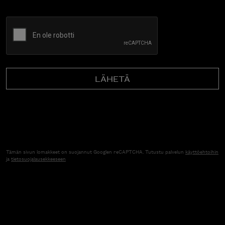
CAPTCHA
Tämän sivun lomakkeet on suojannut Googlen reCAPTCHA. Tutustu palvelun
käyttöehtoihin
ja
tietosuojalausekkeeseen