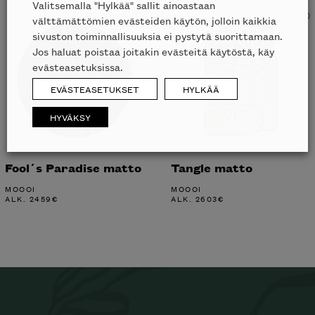
Valitsemalla "Hylkää" sallit ainoastaan
välttämättömien evästeiden käytön, jolloin kaikkia
sivuston toiminnallisuuksia ei pystytä suorittamaan.
Jos haluat poistaa joitakin evästeitä käytöstä, käy
evästeasetuksissa.
EVÄSTEASETUKSET
HYLKÄÄ
HYVÄKSY
Fool´s Paradise matto
Tangle matto
MOOOI
MOOOI
ALK.
2459
€
ALK.
2603
€