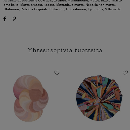
oma koko
,
Matto omassa koossa
,
Mittatilaus matto
,
Nepalilainen matto
,
Olohuone
,
Patricia Urquiola
,
Rotazioni
,
Ruokahuone
,
Työhuone
,
Villamatto
Yhteensopivia tuotteita