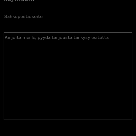
Sähköpostiosoite
(Pakollinen)
Kirjoita
meille,
pyydä
tarjousta
tai
kysy
esitettä