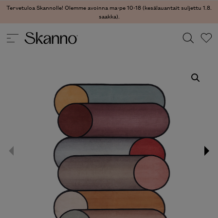
Tervetuloa Skannolle! Olemme avoinna ma-pe 10-18 (kesälauantait suljettu 1.8.
saakka).
TEKSTIILIT
/
MATOT
/ ROTAZIONI MATTO
Haku
Type 2 or more characters for results.