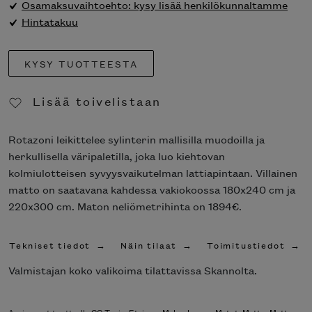
Osamaksuvaihtoehto: kysy lisää henkilökunnaltamme
Hintatakuu
KYSY TUOTTEESTA
Lisää toivelistaan
Poista toivelistasta
Rotazoni leikittelee sylinterin mallisilla muodoilla ja
herkullisella väripaletilla, joka luo kiehtovan
kolmiulotteisen syvyysvaikutelman lattiapintaan. Villainen
matto on saatavana kahdessa vakiokoossa 180x240 cm ja
220x300 cm. Maton neliömetrihinta on 1894€.
Tekniset tiedot
Näin tilaat
Toimitustiedot
Valmistajan koko valikoima tilattavissa Skannolta.
Avainsanat tuotteelle
CC-Tapis
,
Eteinen
,
Makuuhuone
,
Matot
,
Matto
,
Matto