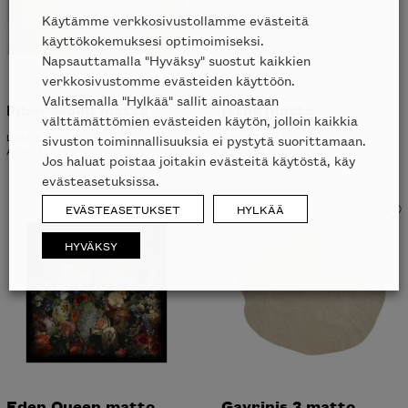
Käytämme verkkosivustollamme evästeitä
käyttökokemuksesi optimoimiseksi.
Napsauttamalla "Hyväksy" suostut kaikkien
verkkosivustomme evästeiden käyttöön.
Valitsemalla "Hylkää" sallit ainoastaan
Fiber wood matto
Istos matto
välttämättömien evästeiden käytön, jolloin kaikkia
LIGNE ROSET
B&B ITALIA
sivuston toiminnallisuuksia ei pystytä suorittamaan.
ALK.
1551
€
ALK.
5716
€
Jos haluat poistaa joitakin evästeitä käytöstä, käy
evästeasetuksissa.
EVÄSTEASETUKSET
HYLKÄÄ
Liikkeessä
HYVÄKSY
Eden Queen matto
Gavrinis 3 matto