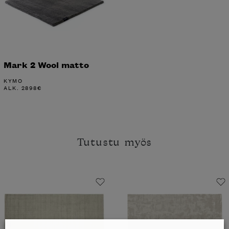
Mark 2 Wool matto
KYMO
ALK.
2898
€
Tutustu myös