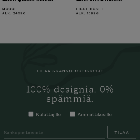
MOOOI
LIGNE ROSET
ALK.
2459
€
ALK.
1599
€
TILAA SKANNO-UUTISKIRJE
100% designia. 0%
spämmiä.
Kuluttajille
Ammattilaisille
TILAA