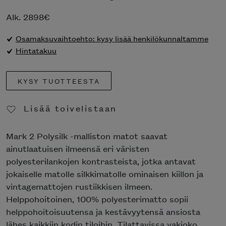
Alk.
2898
€
Osamaksuvaihtoehto: kysy lisää henkilökunnaltamme
Hintatakuu
KYSY TUOTTEESTA
Lisää toivelistaan
Poista toivelistasta
Mark 2 Polysilk -malliston matot saavat
ainutlaatuisen ilmeensä eri väristen
polyesterilankojen kontrasteista, jotka antavat
jokaiselle matolle silkkimatolle ominaisen kiillon ja
vintagemattojen rustiikkisen ilmeen.
Helppohoitoinen, 100% polyesterimatto sopii
helppohoitoisuutensa ja kestävyytensä ansiosta
lähes kaikkiin kodin tiloihin. Tilattavissa vakioko