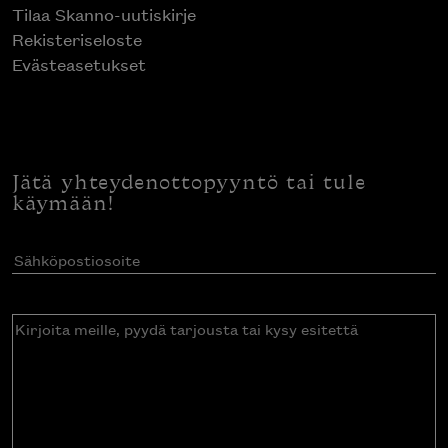
Tilaa Skanno-uutiskirje
Rekisteriseloste
Evästeasetukset
Jätä yhteydenottopyyntö tai tule
käymään!
Sähköpostiosoite
(Pakollinen)
Kirjoita
meille,
pyydä
tarjousta
tai
kysy