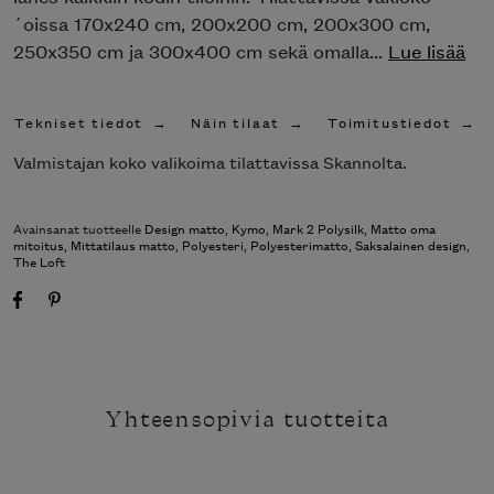
´oissa 170x240 cm, 200x200 cm, 200x300 cm,
250x350 cm ja 300x400 cm sekä omalla...
Lue lisää
Tekniset tiedot
Näin tilaat
Toimitustiedot
Valmistajan koko valikoima tilattavissa Skannolta.
Avainsanat tuotteelle
Design matto
,
Kymo
,
Mark 2 Polysilk
,
Matto oma
mitoitus
,
Mittatilaus matto
,
Polyesteri
,
Polyesterimatto
,
Saksalainen design
,
The Loft
Yhteensopivia tuotteita