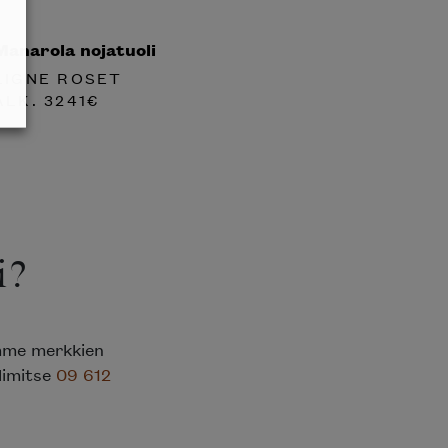
Manarola nojatuoli
LIGNE ROSET
ALK.
3241
€
i?
emme merkkien
elimitse
09 612