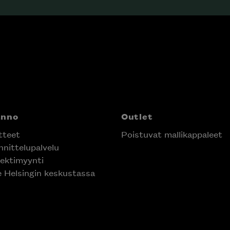
anno
Outlet
tteet
Poistuvat mallikappaleet
nittelupalvelu
ektimyynti
e Helsingin keskustassa