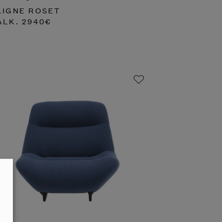
LIGNE ROSET
ALK.
2940
€