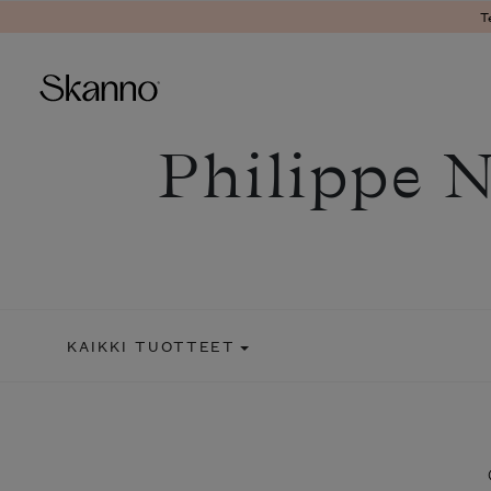
T
Philippe N
Haku
Type 2 or more characters fo
KAIKKI TUOTTEET