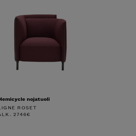
Hemicycle nojatuoli
LIGNE ROSET
ALK.
2746
€