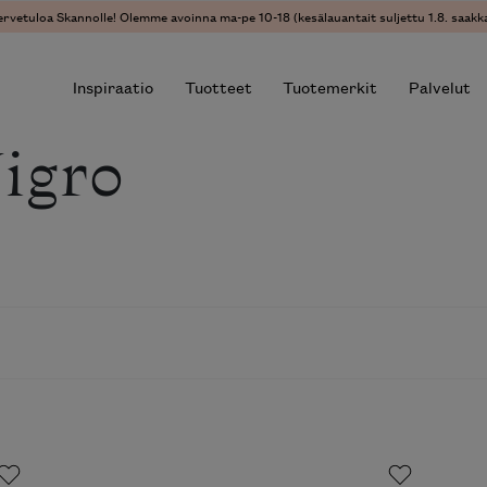
ervetuloa Skannolle! Olemme avoinna ma-pe 10-18 (kesälauantait suljettu 1.8. saakka
Inspiraatio
Tuotteet
Tuotemerkit
Palvelut
igro
r results.