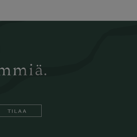
ämmiä.
TILAA