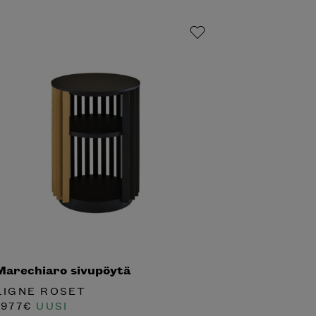
Marechiaro sivupöytä
LIGNE ROSET
1977
€
UUSI