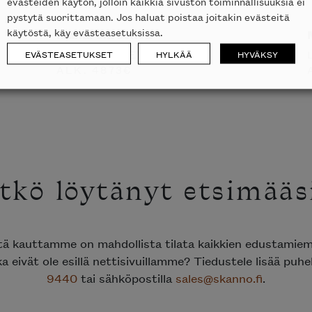
evästeiden käytön, jolloin kaikkia sivuston toiminnallisuuksia ei
pystytä suorittamaan. Jos haluat poistaa joitakin evästeitä
käytöstä, käy evästeasetuksissa.
Manarola sohva
LIGNE ROSET
EVÄSTEASETUKSET
HYLKÄÄ
HYVÄKSY
ALK.
4873
€
tkö löytänyt etsimääs
ttä kauttamme on mahdollista tilata kaikkien edustami
ka eivät ole esillä nettisivuillamme? Tiedustele lisää puh
9440
tai sähköpostilla
sales@skanno.fi
.