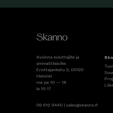
Avoinna kuluttajille ja
Sk
ammattilaisille:
Tuo
Erottajankatu 2, 00120
Suun
Helsinki
Proj
ma-pe 10 — 18
Liik
la 10-17
09 612 9440
|
sales@skanno.fi