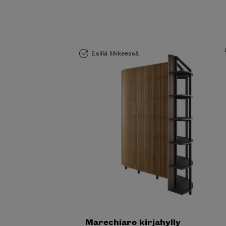
Esillä liikkeessä
Marechiaro kirjahylly