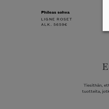
Phileas sohva
LIGNE ROSET
ALK.
5659
€
E
Tiesithän, e
tuotteita, jot