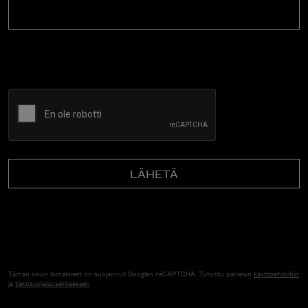
CAPTCHA
Tämän sivun lomakkeet on suojannut Googlen reCAPTCHA. Tutustu palvelun
käyttöehtoihin
ja
tietosuojalausekkeeseen