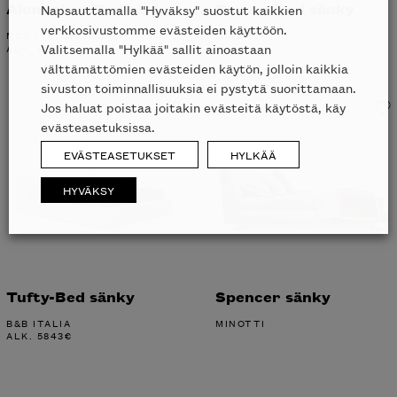
Aluminium Bed sänky
Reeves Bed sänky
Napsauttamalla "Hyväksy" suostut kaikkien
verkkosivustomme evästeiden käyttöön.
MDF ITALIA
MINOTTI
Valitsemalla "Hylkää" sallit ainoastaan
ALK.
1982
€
välttämättömien evästeiden käytön, jolloin kaikkia
sivuston toiminnallisuuksia ei pystytä suorittamaan.
Jos haluat poistaa joitakin evästeitä käytöstä, käy
evästeasetuksissa.
EVÄSTEASETUKSET
HYLKÄÄ
HYVÄKSY
Tufty-Bed sänky
Spencer sänky
B&B ITALIA
MINOTTI
ALK.
5843
€