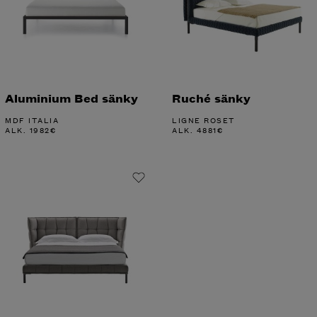
Aluminium Bed sänky
Ruché sänky
MDF ITALIA
LIGNE ROSET
ALK.
1982
€
ALK.
4881
€