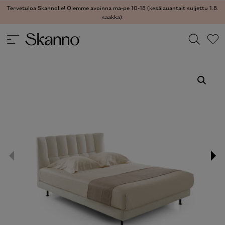
Tervetuloa Skannolle! Olemme avoinna ma-pe 10-18 (kesälauantait suljettu 1.8.
saakka).
SÄNGYT
/ EVISA SÄNKY
Haku
Type 2 or more characters for results.