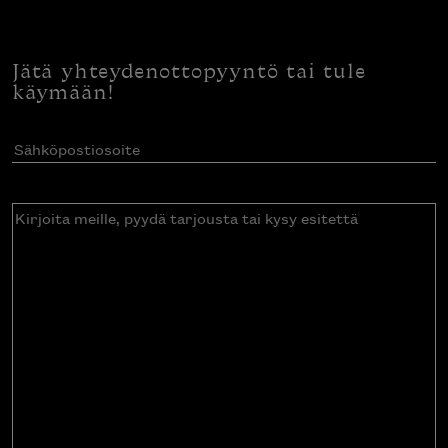
Jätä yhteydenottopyyntö tai tule
käymään!
Sähköpostiosoite
(Pakollinen)
Kirjoita
meille,
pyydä
tarjousta
tai
kysy
esitettä