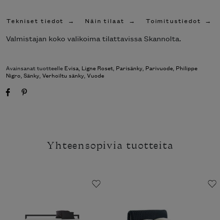
Tekniset tiedot
Näin tilaat
Toimitustiedot
Valmistajan koko valikoima tilattavissa Skannolta.
Avainsanat tuotteelle
Evisa
,
Ligne Roset
,
Parisänky
,
Parivuode
,
Philippe
Nigro
,
Sänky
,
Verhoiltu sänky
,
Vuode
Yhteensopivia tuotteita