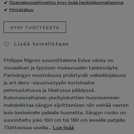
Osamaksuvaihtoehto: kysy lisää henkilökunnaltamme
Hintatakuu
KYSY TUOTTEESTA
Lisää toivelistaan
Poista toivelistasta
Philippe Nigron suunnittelema Evisa-sänky on
visuaalisen ja fyysisen mukavuuden taidonnäyte.
Parisängyn muotoilussa yhdistyvät selkeälinjaisuus
ja art deco -sisustustyylin koristeaihe
pehmustetussa ja tikatussa päädyssä.
Kokonaisvaltainen yksityiskohtien huomioiminen
mahdollistaa sängyn sijoittamisen niin seinää vasten
kuin keskeiselle paikalle huonetta. Sängyn runko on
suunniteltu joko 160 cm tai 180 cm leveälle patjalle.
Tilattavissa useilla...
Lue lisää