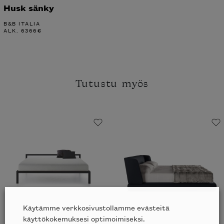
Husk sänky
B&B ITALIA
ALK.
6366
€
Tutustu myös
Käytämme verkkosivustollamme evästeitä
käyttökokemuksesi optimoimiseksi.