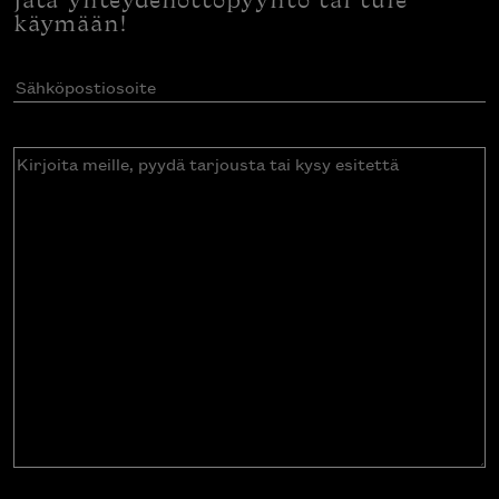
Jätä yhteydenottopyyntö tai tule
käymään!
Sähköpostiosoite
(Pakollinen)
Kirjoita
meille,
pyydä
tarjousta
tai
kysy
esitettä