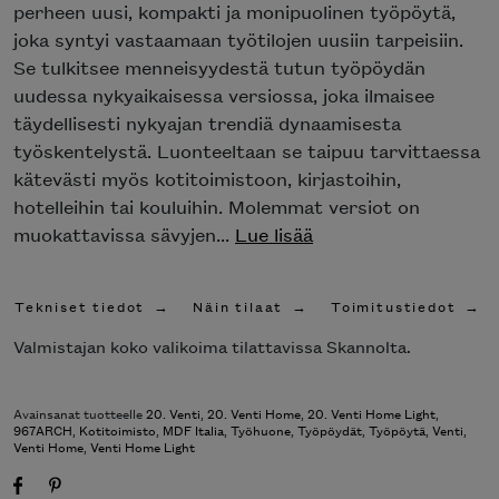
perheen uusi, kompakti ja monipuolinen työpöytä,
joka syntyi vastaamaan työtilojen uusiin tarpeisiin.
Se tulkitsee menneisyydestä tutun työpöydän
uudessa nykyaikaisessa versiossa, joka ilmaisee
täydellisesti nykyajan trendiä dynaamisesta
työskentelystä. Luonteeltaan se taipuu tarvittaessa
kätevästi myös kotitoimistoon, kirjastoihin,
hotelleihin tai kouluihin. Molemmat versiot on
muokattavissa sävyjen...
Lue lisää
Tekniset tiedot
Näin tilaat
Toimitustiedot
Valmistajan koko valikoima tilattavissa Skannolta.
Avainsanat tuotteelle
20. Venti
,
20. Venti Home
,
20. Venti Home Light
,
967ARCH
,
Kotitoimisto
,
MDF Italia
,
Työhuone
,
Työpöydät
,
Työpöytä
,
Venti
,
Venti Home
,
Venti Home Light