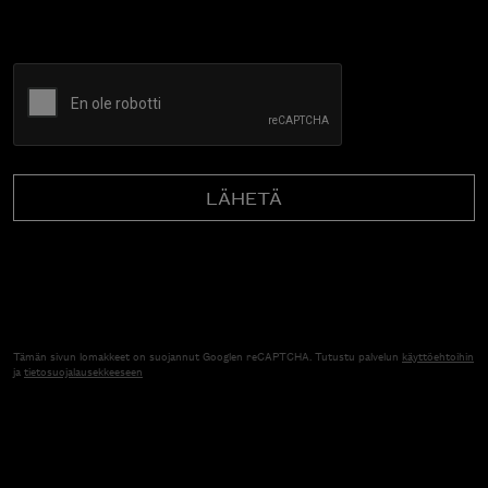
CAPTCHA
Tämän sivun lomakkeet on suojannut Googlen reCAPTCHA. Tutustu palvelun
käyttöehtoihin
ja
tietosuojalausekkeeseen