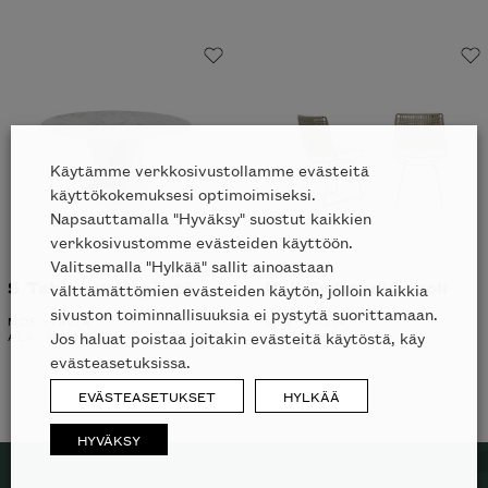
Käytämme verkkosivustollamme evästeitä
käyttökokemuksesi optimoimiseksi.
Napsauttamalla "Hyväksy" suostut kaikkien
verkkosivustomme evästeiden käyttöön.
Valitsemalla "Hylkää" sallit ainoastaan
S Table ruokapöytä
Neil Twist ulkotuoli
välttämättömien evästeiden käytön, jolloin kaikkia
sivuston toiminnallisuuksia ei pystytä suorittamaan.
MDF ITALIA
MDF ITALIA
Jos haluat poistaa joitakin evästeitä käytöstä, käy
ALK.
4702
€
1430
€
evästeasetuksissa.
EVÄSTEASETUKSET
HYLKÄÄ
HYVÄKSY