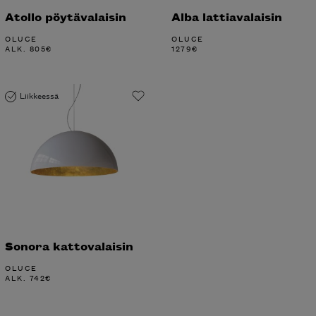
Atollo pöytävalaisin
Alba lattiavalaisin
OLUCE
OLUCE
ALK.
805
€
1279
€
Liikkeessä
Sonora kattovalaisin
OLUCE
ALK.
742
€