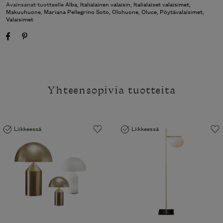
Avainsanat tuotteelle
Alba
,
Italialainen valaisin
,
Italialaiset valaisimet
,
Makuuhuone
,
Mariana Pellegrino Soto
,
Olohuone
,
Oluce
,
Pöytävalaisimet
,
Valaisimet
Yhteensopivia tuotteita
Liikkeessä
Liikkeessä