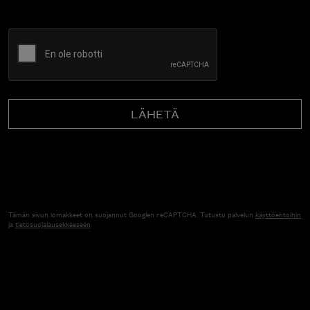
CAPTCHA
Tämän sivun lomakkeet on suojannut Googlen reCAPTCHA. Tutustu palvelun
käyttöehtoihin
ja
tietosuojalausekkeeseen