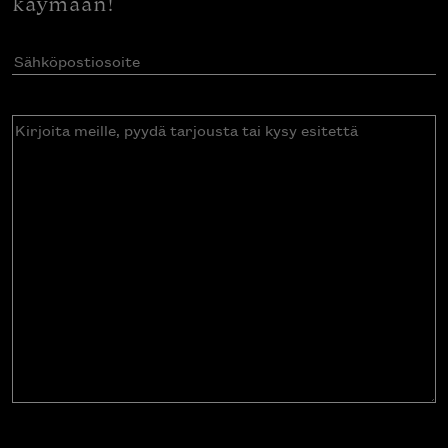
käymään!
Sähköpostiosoite
(Pakollinen)
Kirjoita
meille,
pyydä
tarjousta
tai
kysy
esitettä