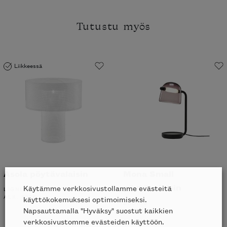
Tutustu myös
Liikkeessä
Asola pöytävalaisin
Mona Small
pöytävalaisin
Käytämme verkkosivustollamme evästeitä
LIGNE ROSET
ALK.
520
€
käyttökokemuksesi optimoimiseksi.
BROKIS
Napsauttamalla "Hyväksy" suostut kaikkien
ALK.
2881
€
verkkosivustomme evästeiden käyttöön.