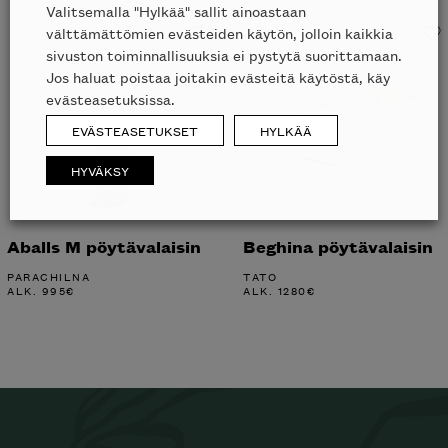
Valitsemalla "Hylkää" sallit ainoastaan
välttämättömien evästeiden käytön, jolloin kaikkia
sivuston toiminnallisuuksia ei pystytä suorittamaan.
Jos haluat poistaa joitakin evästeitä käytöstä, käy
evästeasetuksissa.
EVÄSTEASETUKSET
HYLKÄÄ
HYVÄKSY
Aballs M pöytävalaisin
Beghina pöytävalaisin
PARACHILNA
TATO
ALK.
995
€
ALK.
1280
€