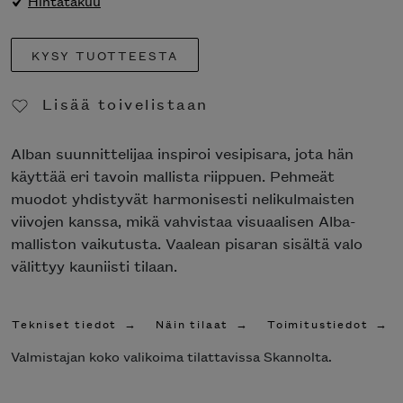
Hintatakuu
KYSY TUOTTEESTA
Lisää toivelistaan
Poista toivelistasta
Alban suunnittelijaa inspiroi vesipisara, jota hän
käyttää eri tavoin mallista riippuen. Pehmeät
muodot yhdistyvät harmonisesti nelikulmaisten
viivojen kanssa, mikä vahvistaa visuaalisen Alba-
malliston vaikutusta. Vaalean pisaran sisältä valo
välittyy kauniisti tilaan.
Tekniset tiedot
Näin tilaat
Toimitustiedot
Valmistajan koko valikoima tilattavissa Skannolta.