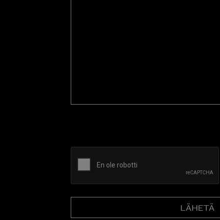
tarjousta
tai
kysy
esitettä
CAPTCHA