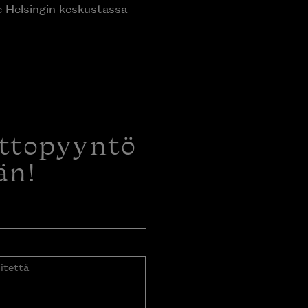
e Helsingin keskustassa
ottopyyntö
än!