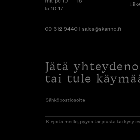
ma-pe 10 — 18
Liik
la 10-17
09 612 9440
|
sales@skanno.fi
Jätä yhteyden
tai tule käymä
Sähköpostiosoite
(Pakollinen)
Kirjoita
meille,
pyydä