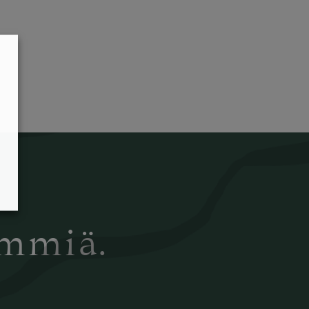
ämmiä.