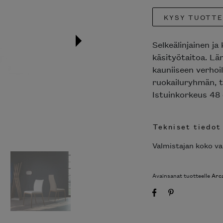
KYSY TUOTT
Selkeälinjainen ja
käsityötaitoa. L
kauniiseen verhoi
ruokailuryhmän, 
Istuinkorkeus 48
Tekniset tiedot
Valmistajan koko va
Avainsanat tuotteelle
Arc