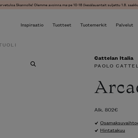
ervetuloa Skannolle! Olemme avoinna ma-pe 10-18 (kesälauantait suljettu 1.8. saakka
Inspiraatio
Tuotteet
Tuotemerkit
Palvelut
TUOLI
Cattelan Italia
r results.
PAOLO CATTE
Arca
Alk.
802
€
Osamaksuvaihtoe
Hintatakuu