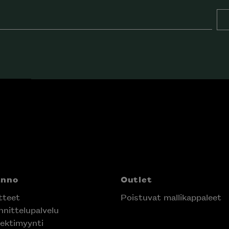
anno
Outlet
tteet
Poistuvat mallikappaleet
nittelupalvelu
ektimyynti