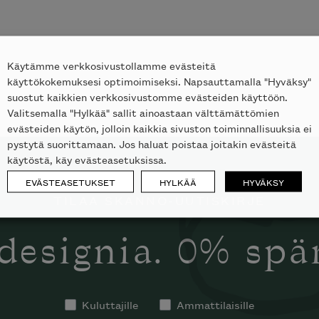
Käytämme verkkosivustollamme evästeitä
käyttökokemuksesi optimoimiseksi. Napsauttamalla "Hyväksy"
suostut kaikkien verkkosivustomme evästeiden käyttöön.
Valitsemalla "Hylkää" sallit ainoastaan välttämättömien
evästeiden käytön, jolloin kaikkia sivuston toiminnallisuuksia ei
pystytä suorittamaan. Jos haluat poistaa joitakin evästeitä
käytöstä, käy evästeasetuksissa.
EVÄSTEASETUKSET
HYLKÄÄ
HYVÄKSY
TILAA SKANNO-UUTISKIRJE
designia. 0% sp
Kuluttajille
Ammattilaisille