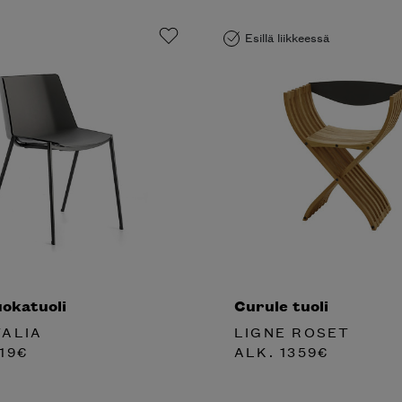
Esillä liikkeessä
uokatuoli
Curule tuoli
TALIA
LIGNE ROSET
19
€
ALK.
1359
€