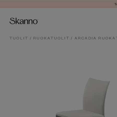
T
Haku
TUOLIT
/
RUOKATUOLIT
/ ARCADIA RUOKA
Type 2 or more characters fo