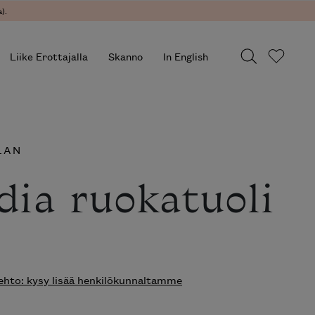
).
Liike Erottajalla
Skanno
In English
LAN
dia ruokatuoli
hto: kysy lisää henkilökunnaltamme