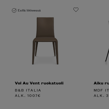
Esillä liikkeessä
Vol Au Vent ruokatuoli
Aiku r
B&B ITALIA
MDF I
ALK.
1007
€
ALK.
3