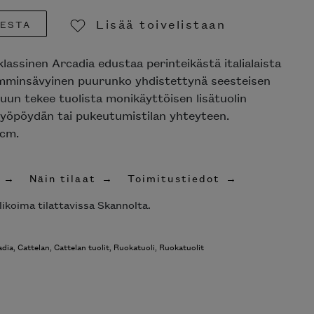
Lisää toivelistaan
EESTA
Poista toivelistasta
 klassinen Arcadia edustaa perinteikästä italialaista
ämminsävyinen puurunko yhdistettynä seesteisen
luun tekee tuolista monikäyttöisen lisätuolin
työpöydän tai pukeutumistilan yhteyteen.
 cm.
Näin tilaat
Toimitustiedot
likoima tilattavissa Skannolta.
adia
,
Cattelan
,
Cattelan tuolit
,
Ruokatuoli
,
Ruokatuolit